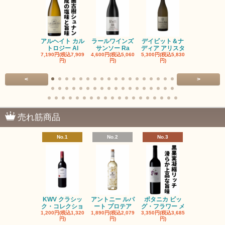
アルヘイト カル
ラールワインズ
デイビット＆ナ
デイビット
トロジー Al
サンソー Ra
ディア アリスタ
ディア エル
7,190円(税込7,909
4,600円(税込5,060
5,300円(税込5,830
5,300円(税込5
円)
円)
円)
円)
<
>
売れ筋商品
No.1
No.2
No.3
No.4
KWV クラシッ
アントニー ルパ
ボタニカ ビッ
ブーケンハ
ク・コレクショ
ート プロテア
グ・フラワー メ
クルーフ ポ
1,200円(税込1,320
1,890円(税込2,079
3,350円(税込3,685
1,560円(税込1
円)
円)
円)
円)