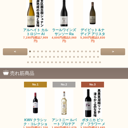
アルヘイト カル
ラールワインズ
デイビット＆ナ
デイビット
トロジー Al
サンソー Ra
ディア アリスタ
ディア エル
7,190円(税込7,909
4,600円(税込5,060
5,300円(税込5,830
5,300円(税込5
円)
円)
円)
円)
<
>
売れ筋商品
No.1
No.2
No.3
No.4
KWV クラシッ
アントニー ルパ
ボタニカ ビッ
ブーケンハ
ク・コレクショ
ート プロテア
グ・フラワー メ
クルーフ ポ
1,200円(税込1,320
1,890円(税込2,079
3,350円(税込3,685
1,560円(税込1