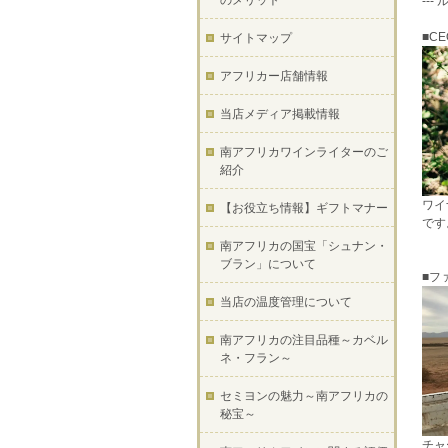
のメリット
---
■C
サイトマップ
アフリカー店舗情報
当店メディア掲載情報
南アフリカワインライターのご
紹介
ワイ
【お役立ち情報】ギフトマナー
です
南アフリカの国宝「シュナン・
ブラン」について
■フ
当店の温度管理について
南アフリカの注目品種～カベル
ネ・フラン～
セミヨンの魅力～南アフリカの
秘宝～
チャ