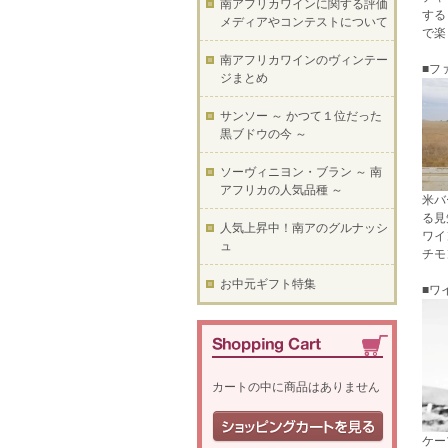
南アフリカワインに関する評価
する
メディアやコンテストについて
で楽
南アフリカワインのヴィンテー
■フ
ジまとめ
サンソー ～ かつて１位だった
黒ブドウの今 ～
ソーヴィニヨン・ブラン ～ 南
アフリカの人気品種 ～
米バ
る見
人気上昇中！南アのグルナッシ
ワイ
ュ
チモ
お中元ギフト特集
■ワ
カートの中に商品はありません
ケー