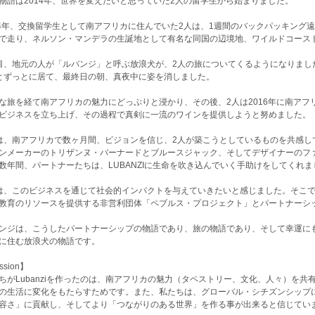
物語は2014年、世界を変えたいと思っていた2人の留学生から始まりました。
14年、交換留学生として南アフリカに住んでいた2人は、1週間のバックパッキング
で走り、ネルソン・マンデラの生誕地として有名な同国の辺境地、ワイルドコース
目、地元の人が「ルバンジ」と呼ぶ放浪犬が、2人の旅についてくるようになりました
とずっとに居て、最終日の朝、真夜中に姿を消しました。
な旅を経て南アフリカの魅力にどっぷりと浸かり、その後、2人は2016年に南ア
ビジネスを立ち上げ、その過程で真剣に一流のワインを提供しようと努めました。
は、南アフリカで数ヶ月間、ビジョンを信じ、2人が築こうとしているものを共感し
ンメーカーのトリザンヌ・バーナードとブルースジャック、そしてデザイナーのフ
数年間、パートナーたちは、LUBANZIに生命を吹き込んでいく手助けをしてくれま
は、このビジネスを通じて社会的インパクトを与えていきたいと感じました。そこ
教育のリソースを提供する非営利団体「ペブルス・プロジェクト」とパートナーシ
ンジは、こうしたパートナーシップの物語であり、旅の物語であり、そして幸運に
に住む放浪犬の物語です。
ssion】
ちがLubanziを作ったのは、南アフリカの魅力（タペストリー、文化、人々）を
の生活に変化をもたらすためです。また、私たちは、グローバル・シチズンシップ
容さ」に貢献し、そしてより「つながりのある世界」を作る事が出来ると信じてい