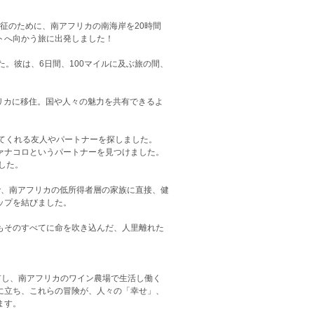
遠征のために、南アフリカの南海岸を20時間
トへ向かう旅に出発しました！
。彼は、6日間、100マイルに及ぶ旅の間、
フリカに移住。国や人々の魅力を共有できるよ
てくれる友人やパートナーを探しました。
ァナコロというパートナーを見つけました。
した。
で、南アフリカの低所得者層の家族に直接、健
ップを結びました。
もそのすべてに命を吹き込んだ、人里離れた
共有し、南アフリカのワイン農場で生活し働く
に立ち、これらの冒険が、人々の「幸せ」、
ます。