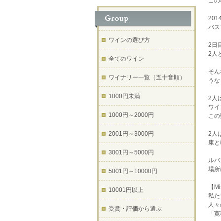
この
20
バス
ワインの選び方
2日
2人
全てのワイン
そん
ワイナリー一覧（五十音順）
うな
1000円未満
2人
ワイ
1000円～2000円
この
2001円～3000円
2人
康と
3001円～5000円
ルバ
場所
5001円～10000円
【Mi
10001円以上
私た
人々
受賞・評価から選ぶ
「寛