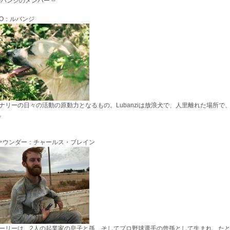
 ルバンジのメンバー --
EO：ルバンジ
ナリーの日々の活動の原動力となるもの。Lubanziは放浪犬で、人里離れた場所
。
ァウンダー：チャールス・ブレイン
ーリーは、2人の起業家の息子と孫、そしてプロ野球選手の曾孫として生まれ、た