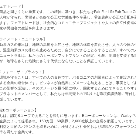
ェアトレード】
商品と同じくらい重要です。この精神に基づき、私たちはFair For Life Fair Trade 
人権が守られ、労働者が良好で公正な労働条件を享受し、零細農家が公正な分配を
ます。フェアトレードは、社会的なコミュニティプロジェクトや人々の自立性促進
家や労働者の生活を向上させます。
ライメート・ニュートラル】
効果ガスの排出は、地球の温度を上昇させ、地球の構造を変化させ、人々の今日の
。温室効果ガスの排出を止めるために、自分にできることをすることが、すべての
ニュートラルは、私たちのカーボンフットプリントの測定、相殺、削減を支援する
が、地球をさらに危険にさらす代償にならないことを保証しています。
% フォー・ザ・プラネット】
環境を守ることは、すべての人の責任です。パタゴニアの創業者によって創設され
する企業の連合体です。ビジネスが自然界にダメージを与えることは、事実として
この影響を認識し、そのダメージを最小限に抑え、回復するためにできることをす
プラネットのメンバーとして、私たちは年間売上の1%以上を環境保護活動に寄付
援しています。
定Bコーポレーション】
ちは、認定Bコープであることを誇りに思います。Bコーポレーションは、Warby Parker、New
企業によって提唱され、150カ国、60業界、2,600社以上の企業を網羅しています。L
利益と目的のバランスを取るために、検証された社会的および環境的パフォーマン
準を満たす企業です。