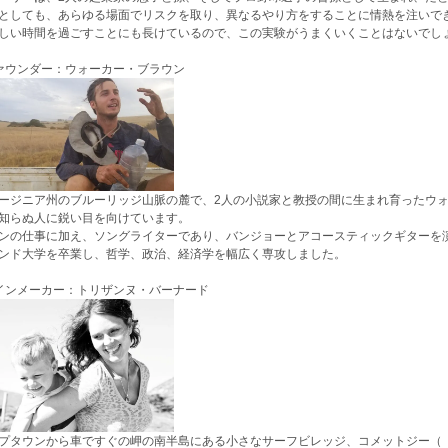
としても、あらゆる場面でリスクを取り、異なるやり方をすることに情熱を注いで
しい時間を過ごすことにも長けているので、この実験がうまくいくことはないでし
ァウンダー：ウォーカー・ブラウン
ージニア州のブルーリッジ山脈の麓で、2人の小説家と教授の間に生まれ育ったウ
知らぬ人に鋭い目を向けています。
ンの仕事に加え、ソングライターであり、バンジョーとアコースティックギターを
ンド大学を卒業し、哲学、政治、経済学を幅広く専攻しました。
インメーカー：トリザンヌ・バーナード
プタウンから車ですぐの岬の南半島にある小さなサーフビレッジ、コメットジー（「ca