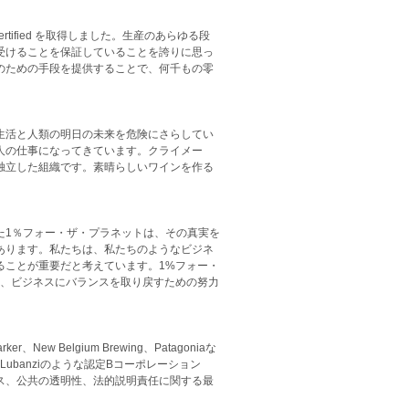
Certified を取得しました。生産のあらゆる段
受けることを保証していることを誇りに思っ
のための手段を提供することで、何千もの零
生活と人類の明日の未来を危険にさらしてい
人の仕事になってきています。クライメー
独立した組織です。素晴らしいワインを作る
た1％フォー・ザ・プラネットは、その真実を
あります。私たちは、私たちのようなビジネ
ることが重要だと考えています。1%フォー・
し、ビジネスにバランスを取り戻すための努力
 Belgium Brewing、Patagoniaな
ubanziのような認定Bコーポレーション
ス、公共の透明性、法的説明責任に関する最