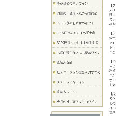
希少価値の高いワイン
【フ
人は
お薦め！当店人気の定番商品
階で
てい
シーン別のおすすめギフト
細農
1000円台のおすすめ手土産
【ク
温室
3500円以内のおすすめ手土産
ます
ト・
こと
お酒が苦手な方にお薦めワイン
【1
直輸入食品
自然
理解
ピノタージュの歴史＆おすすめ
スが
ザ・
ナチュラルなワイン
を支
直輸入ワイン
【認
私た
今月の推し南アフリカワイン
どの
は、
高基