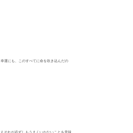
で、幸運にも、このすべてに命を吹き込んだの
とえそれが必ずしもうまくいかないことを意味