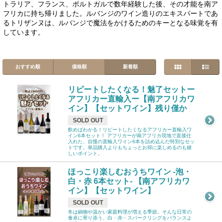
トラリア、フランス、ポルトガルで数年経験した後、その才能を南ア
フリカに持ち帰りました。ルバンジのワイン造りのエキスパートであ
るトリザンヌは、ルバンジで魔法をかけるためのキーとなる味覚を有
しています。
おすすめ順
価格順
新着順
リピートしたくなる！魅了セットー
アフリカー直輸入ー【南アフリカワ
イン】【セットワイン】残り僅か
SOLD OUT
飲めばわかる！リピートしたくなるアフリカー直輸入ワ
イン6本セット！ アフリカーが南アフリカ現地で直接仕
入れた、自慢の直輸入ワイン6本を詰め込んだ特別なセッ
トです。単品購入よりもちょっとお得に楽しめるのも嬉
しいポイント。
ほっこり楽しむおうちワイン -泡・
白・赤 6本セット- 【南アフリカワ
イン】【セットワイン】
SOLD OUT
冬は鍋物や温かい家庭料理が増える季節。そんな日常の
食卓に寄り添う、白・赤・スパークリングをバランスよ