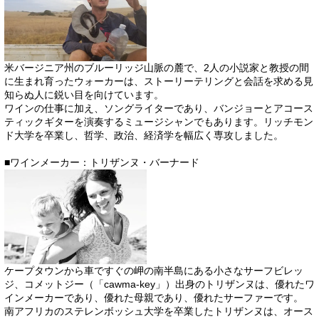
米バージニア州のブルーリッジ山脈の麓で、2人の小説家と教授の間
に生まれ育ったウォーカーは、ストーリーテリングと会話を求める見
知らぬ人に鋭い目を向けています。
ワインの仕事に加え、ソングライターであり、バンジョーとアコース
ティックギターを演奏するミュージシャンでもあります。リッチモン
ド大学を卒業し、哲学、政治、経済学を幅広く専攻しました。
■ワインメーカー：トリザンヌ・バーナード
ケープタウンから車ですぐの岬の南半島にある小さなサーフビレッ
ジ、コメットジー（「cawma-key」）出身のトリザンヌは、優れたワ
インメーカーであり、優れた母親であり、優れたサーファーです。
南アフリカのステレンボッシュ大学を卒業したトリザンヌは、オース