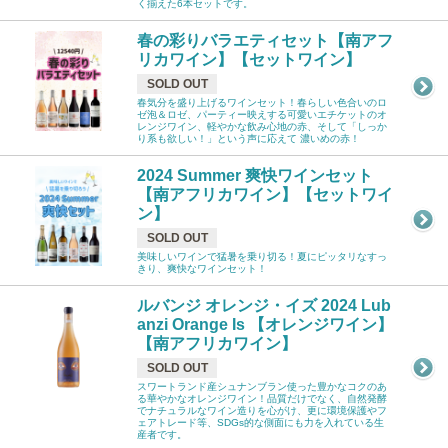
く揃えた6本セットです。
春の彩りバラエティセット【南アフ
リカワイン】【セットワイン】
SOLD OUT
春気分を盛り上げるワインセット！春らしい色合いのロ
ゼ泡＆ロゼ、パーティー映えする可愛いエチケットのオ
レンジワイン、軽やかな飲み心地の赤、そして「しっか
り系も欲しい！」という声に応えて 濃いめの赤！
2024 Summer 爽快ワインセット
【南アフリカワイン】【セットワイ
ン】
SOLD OUT
美味しいワインで猛暑を乗り切る！夏にピッタリなすっ
きり、爽快なワインセット！
ルバンジ オレンジ・イズ 2024 Lub
anzi Orange Is 【オレンジワイン】
【南アフリカワイン】
SOLD OUT
スワートランド産シュナンブラン使った豊かなコクのあ
る華やかなオレンジワイン！品質だけでなく、自然発酵
でナチュラルなワイン造りを心がけ、更に環境保護やフ
ェアトレード等、SDGs的な側面にも力を入れている生
産者です。