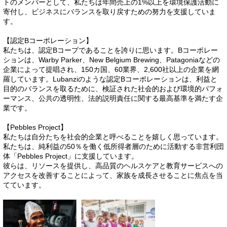
トのメンバーとして、私たちは年間売上の1%以上を環境保護活動に
寄付し、ビジネスにバランスを取り戻すための努力を支援していま
す。
【認定Bコーポレーション】
私たちは、認定Bコープであることを誇りに思います。Bコーポレー
ションは、Warby Parker、New Belgium Brewing、Patagoniaなどの
企業によって提唱され、150カ国、60業界、2,600社以上の企業を網
羅しています。Lubanziのような認定Bコーポレーションは、利益と
目的のバランスを取るために、検証された社会的および環境的パフォ
ーマンス、公共の透明性、法的説明責任に関する最高基準を満たす企
業です。
【Pebbles Project】
私たちは自分たちを社会的企業と呼べることを嬉しく思っています。
私たちは、純利益の50％を働く低所得者層のために活動する非営利団
体「Pebbles Project」に支援しています。
彼らは、リソースを提供し、高品質のヘルスケアと教育サービスへの
アクセスを改善することによって、家族を成長させることに焦点を当
てています。