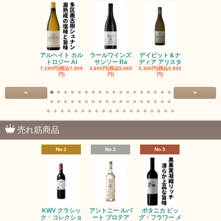
アルヘイト カル
ラールワインズ
デイビット＆ナ
デイビット
トロジー Al
サンソー Ra
ディア アリスタ
ディア エル
7,190円(税込7,909
4,600円(税込5,060
5,300円(税込5,830
5,300円(税込5
円)
円)
円)
円)
<
>
売れ筋商品
No.1
No.2
No.3
No.4
KWV クラシッ
アントニー ルパ
ボタニカ ビッ
ブーケンハ
ク・コレクショ
ート プロテア
グ・フラワー メ
クルーフ ポ