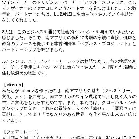
ワインメーカーのトリザンヌ・バーナードとブルースジャック、そし
てデザイナーのファナコロというパートナーを見つけました。この数
年間、パートナーたちは、LUBANZIに生命を吹き込んでいく手助け
をしてくれました。
2人は、このビジネスを通じて社会的インパクトを与えていきたいと
感じました。そこで、南アフリカの低所得者層の家族に直接、健康と
教育のリソースを提供する非営利団体「ペブルス・プロジェクト」と
パートナーシップを結びました。
ルバンジは、こうしたパートナーシップの物語であり、旅の物語であ
り、そして幸運にもそのすべてに命を吹き込んだ、人里離れた場所に
住む放浪犬の物語です。
【Mission】
私たちがLubanziを作ったのは、南アフリカの魅力（タペストリー、
文化、人々）を共有し、南アフリカのワイン農場で生活し働く人々の
生活に変化をもたらすためです。また、私たちは、グローバル・シチ
ズンシップに立ち、これらの冒険が、人々の「幸せ」、「寛容さ」に
貢献し、そしてより「つながりのある世界」を作る事が出来ると信じ
ています。
【フェアトレード】
人は商品と同じくらい重要です。この精神に基づき、私たちはFair F