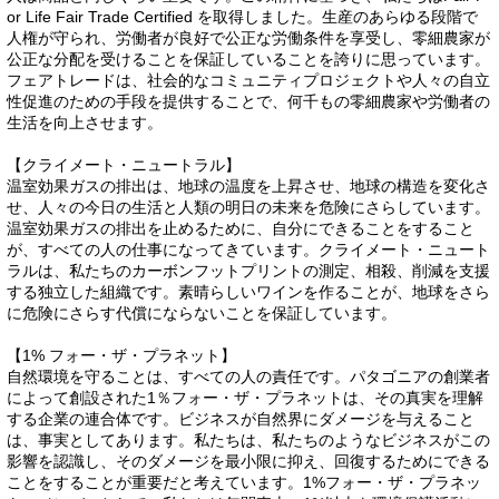
or Life Fair Trade Certified を取得しました。生産のあらゆる段階で
人権が守られ、労働者が良好で公正な労働条件を享受し、零細農家が
公正な分配を受けることを保証していることを誇りに思っています。
フェアトレードは、社会的なコミュニティプロジェクトや人々の自立
性促進のための手段を提供することで、何千もの零細農家や労働者の
生活を向上させます。
【クライメート・ニュートラル】
温室効果ガスの排出は、地球の温度を上昇させ、地球の構造を変化さ
せ、人々の今日の生活と人類の明日の未来を危険にさらしています。
温室効果ガスの排出を止めるために、自分にできることをすること
が、すべての人の仕事になってきています。クライメート・ニュート
ラルは、私たちのカーボンフットプリントの測定、相殺、削減を支援
する独立した組織です。素晴らしいワインを作ることが、地球をさら
に危険にさらす代償にならないことを保証しています。
【1% フォー・ザ・プラネット】
自然環境を守ることは、すべての人の責任です。パタゴニアの創業者
によって創設された1％フォー・ザ・プラネットは、その真実を理解
する企業の連合体です。ビジネスが自然界にダメージを与えること
は、事実としてあります。私たちは、私たちのようなビジネスがこの
影響を認識し、そのダメージを最小限に抑え、回復するためにできる
ことをすることが重要だと考えています。1%フォー・ザ・プラネッ