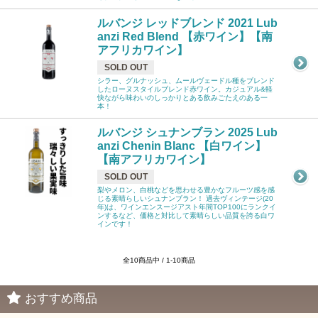
ルバンジ レッドブレンド 2021 Lub
anzi Red Blend 【赤ワイン】【南
アフリカワイン】
SOLD OUT
シラー、グルナッシュ、ムールヴェードル種をブレンド
したローヌスタイルブレンド赤ワイン。カジュアル&軽
快ながら味わいのしっかりとある飲みごたえのある一
本！
ルバンジ シュナンブラン 2025 Lub
anzi Chenin Blanc 【白ワイン】
【南アフリカワイン】
SOLD OUT
梨やメロン、白桃などを思わせる豊かなフルーツ感を感
じる素晴らしいシュナンブラン！ 過去ヴィンテージ(20
年)は、ワインエンスージアスト年間TOP100にランクイ
ンするなど、価格と対比して素晴らしい品質を誇る白ワ
インです！
全10商品中 / 1-10商品
おすすめ商品