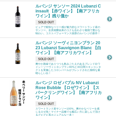
ルバンジ サンソー 2024 Lubanzi C
insault 【赤ワイン】【南アフリカ
ワイン】残り僅か
SOLD OUT
ピュアで軽快なベリー感が魅力的なスワートランド産の
サンソー。全房発酵由来のコクも合わさり複雑で豊かな
味わい。コストパフォーマンス抜群のルバンジの新作！
ルバンジ ソーヴィニヨンブラン 20
23 Lubanzi Sauvignon Blanc 【白
ワイン】【南アフリカワイン】
SOLD OUT
爽やか路線でありつつも飲みごたえのあるブレンド白ワ
イン！ソーヴィニヨンブラン90%と30日間スキンコンタ
クトを実施したコロンバールがブレンドされた独特な素
晴らしい白！
ルバンジ ロゼ バブル NV Lubanzi
Rose Bubble 【ロゼワイン】【ス
パークリングワイン】【南アフリカ
ワイン】
SOLD OUT
スワートランド産サンソー100%。爽やかなベリーを感
じるロゼ泡！マイナー品種でも幅広い方に楽しんで頂け
るグビグビ系カジュアルな一本！