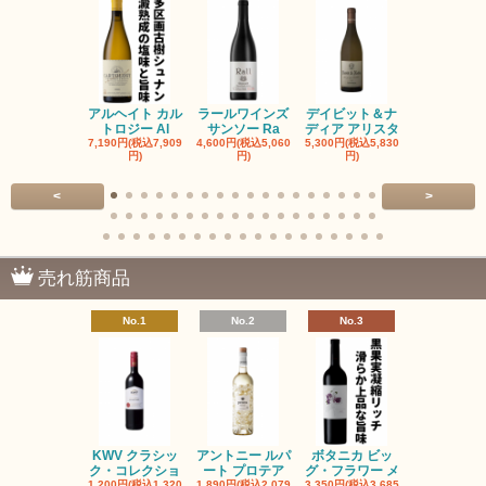
アルヘイト カル
ラールワインズ
デイビット＆ナ
デイビット
トロジー Al
サンソー Ra
ディア アリスタ
ディア エル
7,190円(税込7,909
4,600円(税込5,060
5,300円(税込5,830
5,300円(税込5
円)
円)
円)
円)
<
>
売れ筋商品
No.1
No.2
No.3
No.4
KWV クラシッ
アントニー ルパ
ボタニカ ビッ
ブーケンハ
ク・コレクショ
ート プロテア
グ・フラワー メ
クルーフ ポ
1,200円(税込1,320
1,890円(税込2,079
3,350円(税込3,685
1,560円(税込1