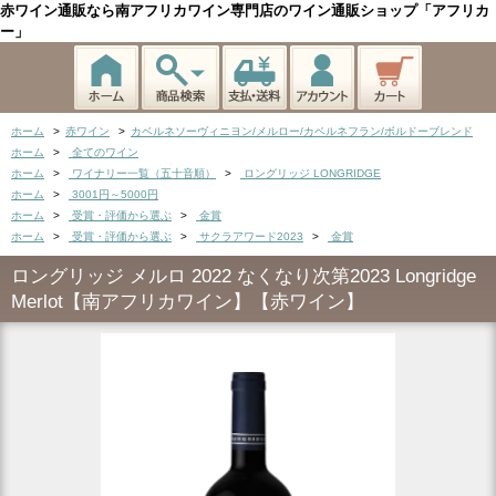
赤ワイン通販なら南アフリカワイン専門店のワイン通販ショップ「アフリカ
ー」
ホーム
>
赤ワイン
>
カベルネソーヴィニヨン/メルロー/カベルネフラン/ボルドーブレンド
ホーム
>
全てのワイン
ホーム
>
ワイナリー一覧（五十音順）
>
ロングリッジ LONGRIDGE
ホーム
>
3001円～5000円
ホーム
>
受賞・評価から選ぶ
>
金賞
ホーム
>
受賞・評価から選ぶ
>
サクラアワード2023
>
金賞
ロングリッジ メルロ 2022 なくなり次第2023 Longridge
Merlot【南アフリカワイン】【赤ワイン】