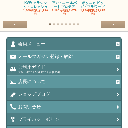
KWV クラシッ
アントニー ルパ
ボタニカ ビッ
ブーケンハ
ク・コレクショ
ート プロテア
グ・フラワー メ
クルーフ ポ
1,200円(税込1,320
1,890円(税込2,079
3,350円(税込3,685
1,560円(税込1
円)
円)
円)
円)
<
>
会員メニュー
メールマガジン登録・解除
ご利用ガイド
支払い方法 / 配送方法 / 会社概要
店長について
ショップブログ
お問い合せ
プライバシーポリシー