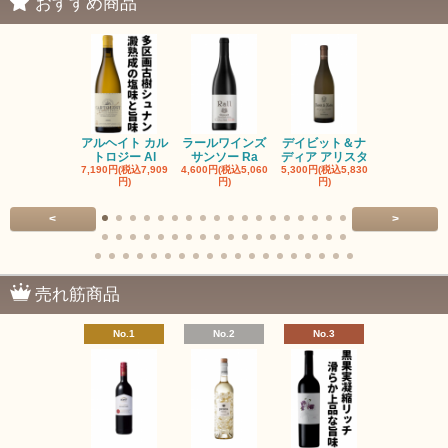
おすすめ商品
アルヘイト カル
ラールワインズ
デイビット＆ナ
デイビット
トロジー Al
サンソー Ra
ディア アリスタ
ディア エル
7,190円(税込7,909
4,600円(税込5,060
5,300円(税込5,830
5,300円(税込5
円)
円)
円)
円)
<
>
売れ筋商品
No.1
No.2
No.3
No.4