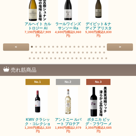
アルヘイト カル
ラールワインズ
デイビット＆ナ
デイビット
トロジー Al
サンソー Ra
ディア アリスタ
ディア エル
7,190円(税込7,909
4,600円(税込5,060
5,300円(税込5,830
5,300円(税込5
円)
円)
円)
円)
<
>
売れ筋商品
No.1
No.2
No.3
No.4
KWV クラシッ
アントニー ルパ
ボタニカ ビッ
ブーケンハ
ク・コレクショ
ート プロテア
グ・フラワー メ
クルーフ ポ
1,200円(税込1,320
1,890円(税込2,079
3,350円(税込3,685
1,560円(税込1
円)
円)
円)
円)