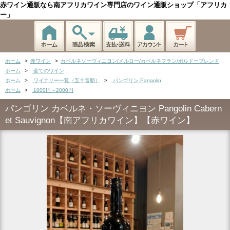
赤ワイン通販なら南アフリカワイン専門店のワイン通販ショップ「アフリカ
ー」
ホーム
>
赤ワイン
>
カベルネソーヴィニヨン/メルロー/カベルネフラン/ボルドーブレンド
ホーム
>
全てのワイン
ホーム
>
ワイナリー一覧（五十音順）
>
パンゴリン Pangolin
ホーム
>
1000円～2000円
パンゴリン カベルネ・ソーヴィニヨン Pangolin Cabern
et Sauvignon【南アフリカワイン】【赤ワイン】