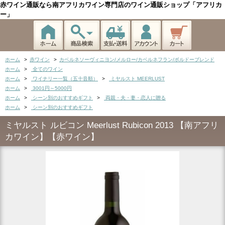
赤ワイン通販なら南アフリカワイン専門店のワイン通販ショップ「アフリカ
ー」
ホーム
>
赤ワイン
>
カベルネソーヴィニヨン/メルロー/カベルネフラン/ボルドーブレンド
ホーム
>
全てのワイン
ホーム
>
ワイナリー一覧（五十音順）
>
ミヤルスト MEERLUST
ホーム
>
3001円～5000円
ホーム
>
シーン別のおすすめギフト
>
両親・夫・妻・恋人に贈る
ホーム
>
シーン別のおすすめギフト
ミヤルスト ルビコン Meerlust Rubicon 2013 【南アフリ
カワイン】【赤ワイン】