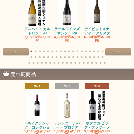
アルヘイト カル
ラールワインズ
デイビット＆ナ
デイビット
トロジー Al
サンソー Ra
ディア アリスタ
ディア エル
7,190円(税込7,909
4,600円(税込5,060
5,300円(税込5,830
5,300円(税込5
円)
円)
円)
円)
<
>
売れ筋商品
No.1
No.2
No.3
No.4
KWV クラシッ
アントニー ルパ
ボタニカ ビッ
ブーケンハ
ク・コレクショ
ート プロテア
グ・フラワー メ
クルーフ ポ
1,200円(税込1,320
1,890円(税込2,079
3,350円(税込3,685
1,560円(税込1