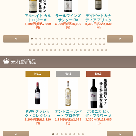
アルヘイト カル
ラールワインズ
デイビット＆ナ
デイビット
トロジー Al
サンソー Ra
ディア アリスタ
ディア エル
7,190円(税込7,909
4,600円(税込5,060
5,300円(税込5,830
5,300円(税込5
円)
円)
円)
円)
<
>
売れ筋商品
No.1
No.2
No.3
No.4
KWV クラシッ
アントニー ルパ
ボタニカ ビッ
ブーケンハ
ク・コレクショ
ート プロテア
グ・フラワー メ
クルーフ ポ
1,200円(税込1,320
1,890円(税込2,079
3,350円(税込3,685
1,560円(税込1
円)
円)
円)
円)
<
>