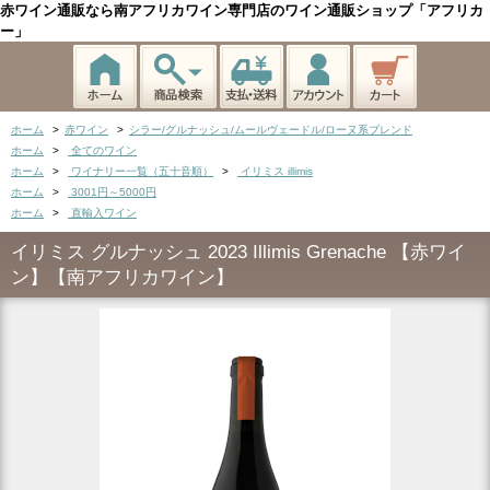
赤ワイン通販なら南アフリカワイン専門店のワイン通販ショップ「アフリカ
ー」
ホーム
>
赤ワイン
>
シラー/グルナッシュ/ムールヴェードル/ローヌ系ブレンド
ホーム
>
全てのワイン
ホーム
>
ワイナリー一覧（五十音順）
>
イリミス illimis
ホーム
>
3001円～5000円
ホーム
>
直輸入ワイン
イリミス グルナッシュ 2023 Illimis Grenache 【赤ワイ
ン】【南アフリカワイン】