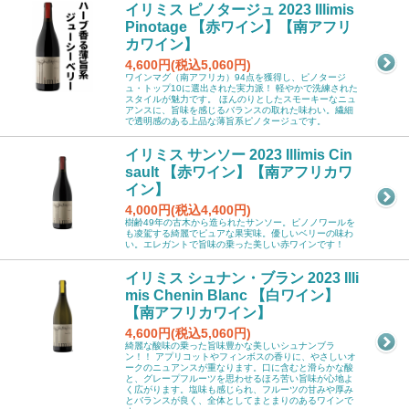
イリミス ピノタージュ 2023 Illimis
Pinotage 【赤ワイン】【南アフリ
カワイン】
4,600円(税込5,060円)
ワインマグ（南アフリカ）94点を獲得し、ピノタージ
ュ・トップ10に選出された実力派！ 軽やかで洗練された
スタイルが魅力です。 ほんのりとしたスモーキーなニュ
アンスに、旨味を感じるバランスの取れた味わい。繊細
で透明感のある上品な薄旨系ピノタージュです。
イリミス サンソー 2023 Illimis Cin
sault 【赤ワイン】【南アフリカワ
イン】
4,000円(税込4,400円)
樹齢49年の古木から造られたサンソー。ピノノワールを
も凌駕する綺麗でピュアな果実味。優しいベリーの味わ
い。エレガントで旨味の乗った美しい赤ワインです！
イリミス シュナン・ブラン 2023 Illi
mis Chenin Blanc 【白ワイン】
【南アフリカワイン】
4,600円(税込5,060円)
綺麗な酸味の乗った旨味豊かな美しいシュナンブラ
ン！！ アプリコットやフィンボスの香りに、やさしいオ
ークのニュアンスが重なります。口に含むと滑らかな酸
と、グレープフルーツを思わせるほろ苦い旨味が心地よ
く広がります。塩味も感じられ、フルーツの甘みや厚み
とバランスが良く、全体としてまとまりのあるワインで