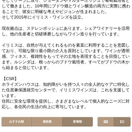
そしてケープに戻り、ジョーダンやマルダーボッシュで葡萄栽培者と
して働きました。10年間にブドウ畑とワイン醸造の両方に実際に携わ
ることで、彼女に明確な考えやビジョンが生まれました。
そして2015年にイリミス・ワインズを設立。
現在拠点は、ステレンボッシュにあります。シェアワイナリーを活用
し、他の生産者と切磋琢磨しながらワイン造りを行っています。
イリミスは、自然が与えてくれるものを素直に利用することを意図し
ており、可能な限り最小限の介入を原則としています。ワインが透明
感、フィネス、複雑性をもってその土地を表現することを目指してい
ます。ルシンダは、根っからのブドウ栽培者。すべてがブドウの木か
ら始まると信じています。
【CSR】
ホライズンハウスは、知的障がいを持つ人々の全人的なケアに特化し
た住居兼保護就労センターで、イリミスワインズは、これを支援して
います。
住民に安全な環境を提供し、さまざまなレベルで個人的なニーズに対
応し、各住民の生活の向上に寄与しています。
おすすめ順
価格順
新着順