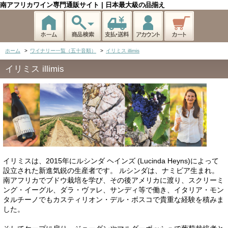
南アフリカワイン専門通販サイト | 日本最大級の品揃え
ホーム
>
ワイナリー一覧（五十音順）
>
イリミス illimis
イリミス illimis
イリミスは、2015年にルシンダ ヘインズ (Lucinda Heyns)によって
設立された新進気鋭の生産者です。 ルシンダは、ナミビア生まれ。
南アフリカでブドウ栽培を学び、その後アメリカに渡り、スクリーミ
ング・イーグル、ダラ・ヴァレ、サンディ等で働き、イタリア・モン
タルチーノでもカスティリオン・デル・ボスコで貴重な経験を積みま
した。