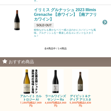
す。
イリミス グルナッシュ 2023 Illimis
Grenache 【赤ワイン】【南アフリ
カワイン】
SOLD OUT
軽快ながらも豊かなベリー感とほのかにスパイシーな風
味。グルナッシュを一番楽しめるエレガントなスタイ
ル！
全4商品中 / 1-4商品
おすすめ商品
アルヘイト カル
ラールワインズ
デイビット＆ナ
デイビット
トロジー Al
サンソー Ra
ディア アリスタ
ディア エル
7,190円(税込7,909
4,600円(税込5,060
5,300円(税込5,830
5,300円(税込5
円)
円)
円)
円)