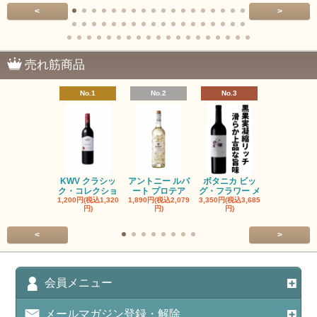
<
>
売れ筋商品
No.1
No.2
No.3
No.4
KWV クラシッ
アントニー ルパ
ボタニカ ビッ
ブーケンハ
ク・コレクショ
ート プロテア
グ・フラワー メ
クルーフ ポ
1,200円(税込1,320
1,890円(税込2,079
3,350円(税込3,685
1,560円(税込1
円)
円)
円)
円)
<
>
会員メニュー
メールマガジン登録・解除