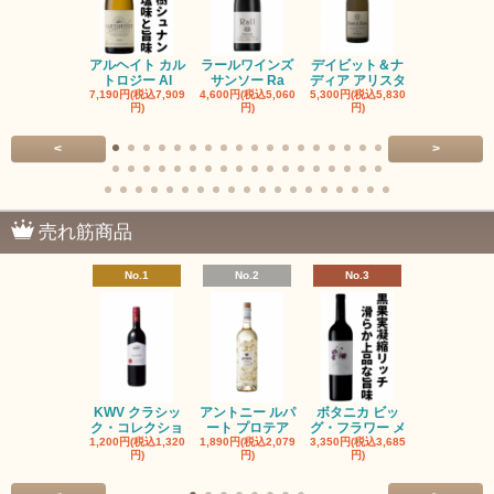
アルヘイト カル
ラールワインズ
デイビット＆ナ
デイビット
トロジー Al
サンソー Ra
ディア アリスタ
ディア エル
7,190円(税込7,909
4,600円(税込5,060
5,300円(税込5,830
5,300円(税込5
円)
円)
円)
円)
<
>
売れ筋商品
No.1
No.2
No.3
No.4
KWV クラシッ
アントニー ルパ
ボタニカ ビッ
ブーケンハ
ク・コレクショ
ート プロテア
グ・フラワー メ
クルーフ ポ
1,200円(税込1,320
1,890円(税込2,079
3,350円(税込3,685
1,560円(税込1
円)
円)
円)
円)