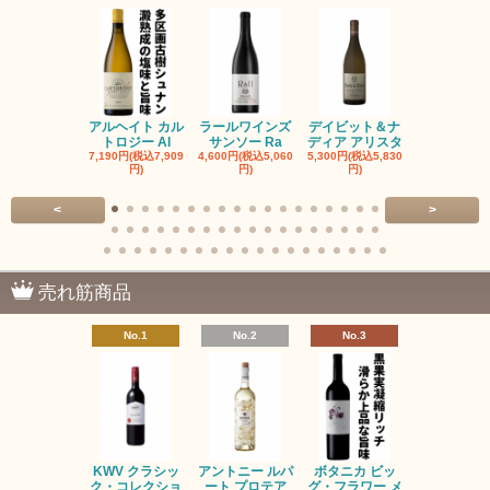
アルヘイト カル
ラールワインズ
デイビット＆ナ
デイビット
トロジー Al
サンソー Ra
ディア アリスタ
ディア エル
7,190円(税込7,909
4,600円(税込5,060
5,300円(税込5,830
5,300円(税込5
円)
円)
円)
円)
<
>
売れ筋商品
No.1
No.2
No.3
No.4
KWV クラシッ
アントニー ルパ
ボタニカ ビッ
ブーケンハ
ク・コレクショ
ート プロテア
グ・フラワー メ
クルーフ ポ