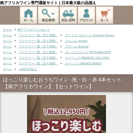
南アフリカワイン専門通販サイト | 日本最大級の品揃え
ホーム
>
南アフリカワインセット
ホーム
>
ワイナリー一覧（五十音順）
>
アントニールパート Anthonij Rupert
ホーム
>
ワイナリー一覧（五十音順）
>
ドルニエ dornier
ホーム
>
ワイナリー一覧（五十音順）
>
ブラハム Brahms
ホーム
>
ワイナリー一覧（五十音順）
>
ボッシュクルーフ BOSCHKLOOF
ホーム
>
ワイナリー一覧（五十音順）
>
リーベック RIEBEEK CELLARS
ホーム
>
ワイナリー一覧（五十音順）
>
ルバンジ LUBANZI WINES
ホーム
>
10001円以上
ほっこり楽しむおうちワイン -泡・白・赤 6本セット-
【南アフリカワイン】【セットワイン】