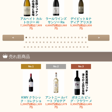
アルヘイト カル
ラールワインズ
デイビット＆ナ
デイビット
トロジー Al
サンソー Ra
ディア アリスタ
ディア エル
7,190円(税込7,909
4,600円(税込5,060
5,300円(税込5,830
5,300円(税込5
円)
円)
円)
円)
<
>
売れ筋商品
No.1
No.2
No.3
No.4
KWV クラシッ
アントニー ルパ
ボタニカ ビッ
ブーケンハ
ク・コレクショ
ート プロテア
グ・フラワー メ
クルーフ ポ
1,200円(税込1,320
1,890円(税込2,079
3,350円(税込3,685
1,560円(税込1
円)
円)
円)
円)