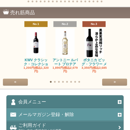
売れ筋商品
No.1
No.2
No.3
No.4
KWV クラシッ
アントニー ルパ
ボタニカ ビッ
ブーケンハ
ク・コレクショ
ート プロテア
グ・フラワー メ
クルーフ ポ
1,200円(税込1,320
1,890円(税込2,079
3,350円(税込3,685
1,560円(税込1
円)
円)
円)
円)
<
>
会員メニュー
メールマガジン登録・解除
ご利用ガイド