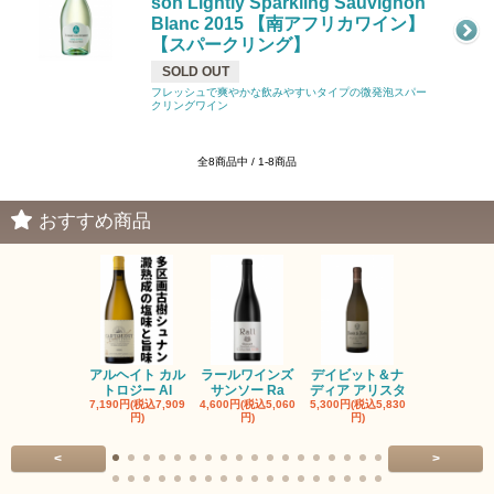
son Lightly Sparkling Sauvignon
Blanc 2015 【南アフリカワイン】
【スパークリング】
SOLD OUT
フレッシュで爽やかな飲みやすいタイプの微発泡スパー
クリングワイン
全8商品中 / 1-8商品
おすすめ商品
アルヘイト カル
ラールワインズ
デイビット＆ナ
デイビット
トロジー Al
サンソー Ra
ディア アリスタ
ディア エル
7,190円(税込7,909
4,600円(税込5,060
5,300円(税込5,830
5,300円(税込5
円)
円)
円)
円)
<
>