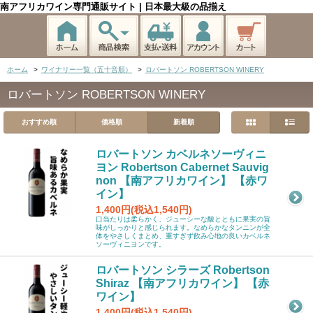
南アフリカワイン専門通販サイト | 日本最大級の品揃え
ホーム
>
ワイナリー一覧（五十音順）
>
ロバートソン ROBERTSON WINERY
ロバートソン ROBERTSON WINERY
おすすめ順
価格順
新着順
ロバートソン カベルネソーヴィニ
ヨン Robertson Cabernet Sauvig
non 【南アフリカワイン】 【赤ワ
イン】
1,400円(税込1,540円)
口当たりは柔らかく、ジューシーな酸とともに果実の旨
味がしっかりと感じられます。なめらかなタンニンが全
体をやさしくまとめ、重すぎず飲み心地の良いカベルネ
ソーヴィニヨンです。
ロバートソン シラーズ Robertson
Shiraz 【南アフリカワイン】 【赤
ワイン】
1,400円(税込1,540円)