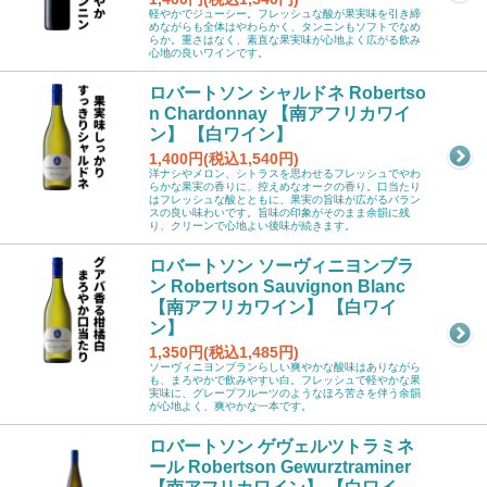
軽やかでジューシー。フレッシュな酸が果実味を引き締
めながらも全体はやわらかく、タンニンもソフトでなめ
らか。重さはなく、素直な果実味が心地よく広がる飲み
心地の良いワインです。
ロバートソン シャルドネ Robertso
n Chardonnay 【南アフリカワイ
ン】 【白ワイン】
1,400円(税込1,540円)
洋ナシやメロン、シトラスを思わせるフレッシュでやわ
らかな果実の香りに、控えめなオークの香り。口当たり
はフレッシュな酸とともに、果実の旨味が広がるバラン
スの良い味わいです。旨味の印象がそのまま余韻に残
り、クリーンで心地よい後味が続きます。
ロバートソン ソーヴィニヨンブラ
ン Robertson Sauvignon Blanc
【南アフリカワイン】 【白ワイ
ン】
1,350円(税込1,485円)
ソーヴィニヨンブランらしい爽やかな酸味はありながら
も、まろやかで飲みやすい白。フレッシュで軽やかな果
実味に、グレープフルーツのようなほろ苦さを伴う余韻
が心地よく、爽やかな一本です。
ロバートソン ゲヴェルツトラミネ
ール Robertson Gewurztraminer