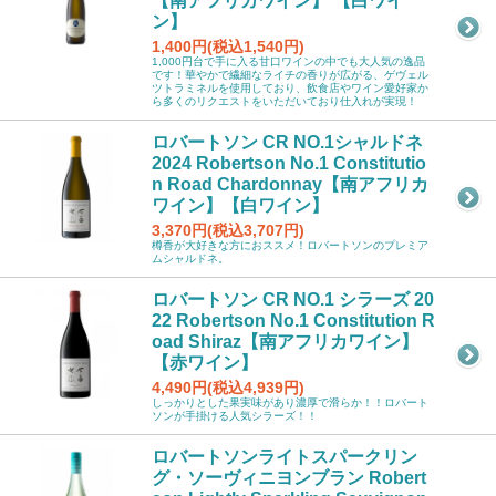
【南アフリカワイン】 【白ワイ
ン】
1,400円(税込1,540円)
1,000円台で手に入る甘口ワインの中でも大人気の逸品
です！華やかで繊細なライチの香りが広がる、ゲヴェル
ツトラミネルを使用しており、飲食店やワイン愛好家か
ら多くのリクエストをいただいており仕入れが実現！
ロバートソン CR NO.1シャルドネ
2024 Robertson No.1 Constitutio
n Road Chardonnay【南アフリカ
ワイン】【白ワイン】
3,370円(税込3,707円)
樽香が大好きな方におススメ！ロバートソンのプレミア
ムシャルドネ。
ロバートソン CR NO.1 シラーズ 20
22 Robertson No.1 Constitution R
oad Shiraz【南アフリカワイン】
【赤ワイン】
4,490円(税込4,939円)
しっかりとした果実味があり濃厚で滑らか！！ロバート
ソンが手掛ける人気シラーズ！！
ロバートソンライトスパークリン
グ・ソーヴィニヨンブラン Robert