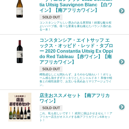
tia Uitsig Sauvignon Blanc 【白ワ
イン】【南アフリカワイン】
SOLD OUT
コンスタンシアらしい厚みのある果実味！綺麗な酸＆程
よいハーブ感。様々な要素を兼ね備えたバランス感のあ
る一本！
コンスタンシア・エイトサッフ エ
ックス・オッピド・レッド・タブロ
ー 2020 Constantia Uitsig Ex Oppi
do Red Tableau 【赤ワイン】【南
アフリカワイン】
SOLD OUT
樽熟成なしにも関わらず、まろやかな味わい！！ボリュ
ーム感も強すぎずスッキリとしたシャルドネ！ 和食や軽
食との相性抜群で、お互いを高めあうマリアージュワイ
ン。
店主おススメセット 【南アフリカ
ワイン】
SOLD OUT
これ、私も欲しいです！！ 絶対に損はさせません！！ア
フリカー店主がオススメする南アフリカワイン6本セッ
ト！