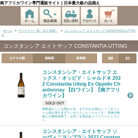
南アフリカワイン専門通販サイト | 日本最大級の品揃え
ホーム
>
ワイナリー一覧（五十音順）
>
コンスタンシア エイトサッフ CONSTANTIA UTTIN
G
コンスタンシア エイトサッフ CONSTANTIA UTTING
おすすめ順
価格順
新着順
コンスタンシア・エイトサッフ エ
ックス・オッピド・シャルドネ 202
2 Constantia Uitsig Ex Oppido Ch
ardonnay 【白ワイン】【南アフリ
カワイン】
SOLD OUT
樽熟成なしにも関わらず、まろやかな味わい！！ボリュ
ーム感も強すぎずスッキリとしたシャルドネ！ 和食や軽
食との相性抜群で、お互いを高めあうマリアージュワイ
ン。
コンスタンシア・エイトサッフ ソ
ーヴィニヨンブラン 2022 Constan