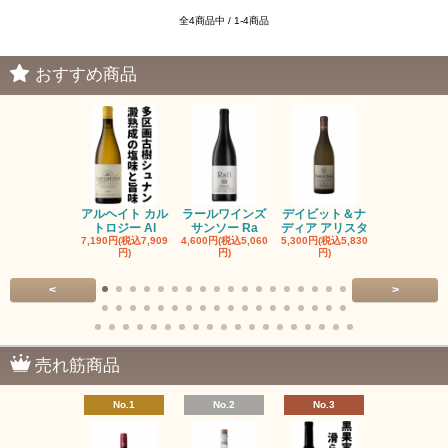
全4商品中 / 1-4商品
おすすめ商品
アルヘイト カル
ラールワインズ
デイビット＆ナ
デイビット
トロジー Al
サンソー Ra
ディア アリスタ
ディア エル
7,190円(税込7,909
4,600円(税込5,060
5,300円(税込5,830
5,300円(税込5
円)
円)
円)
円)
<
>
売れ筋商品
No.1
No.2
No.3
No.4