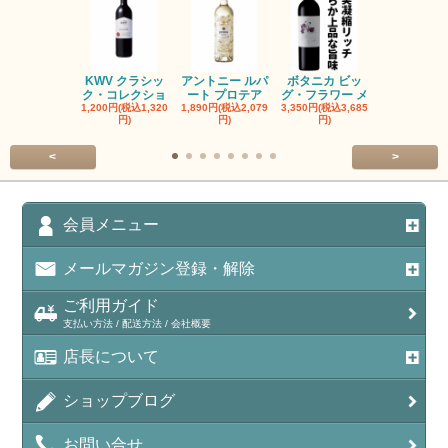
KWV クラシッ
アントニー ルパ
ボタニカ ビッ
ブーケンハ
ク・コレクショ
ート プロテア
グ・フラワー メ
クルーフ ポ
1,200円(税込1,320
1,890円(税込2,079
3,350円(税込3,685
1,560円(税込1
円)
円)
円)
円)
<
>
会員メニュー
メールマガジン登録・解除
ご利用ガイド
支払い方法 / 配送方法 / 会社概要
店長について
ショップブログ
お問い合せ