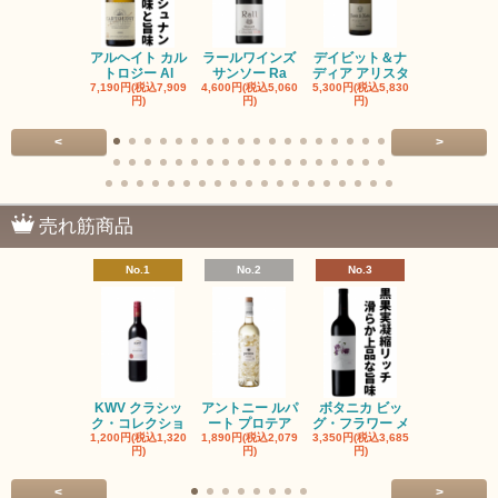
アルヘイト カル
ラールワインズ
デイビット＆ナ
デイビット
トロジー Al
サンソー Ra
ディア アリスタ
ディア エル
7,190円(税込7,909
4,600円(税込5,060
5,300円(税込5,830
5,300円(税込5
円)
円)
円)
円)
<
>
売れ筋商品
No.1
No.2
No.3
No.4
KWV クラシッ
アントニー ルパ
ボタニカ ビッ
ブーケンハ
ク・コレクショ
ート プロテア
グ・フラワー メ
クルーフ ポ
1,200円(税込1,320
1,890円(税込2,079
3,350円(税込3,685
1,560円(税込1
円)
円)
円)
円)
<
>