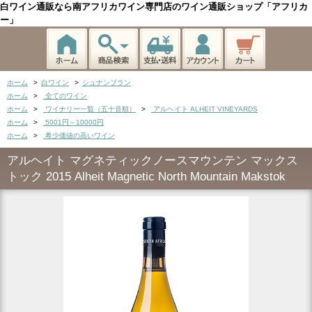
白ワイン通販なら南アフリカワイン専門店のワイン通販ショップ「アフリカ
ー」
ホーム
>
白ワイン
>
シュナンブラン
ホーム
>
全てのワイン
ホーム
>
ワイナリー一覧（五十音順）
>
アルヘイト ALHEIT VINEYARDS
ホーム
>
5001円～10000円
ホーム
>
希少価値の高いワイン
アルヘイト マグネティックノースマウンテン マックス
トック 2015 Alheit Magnetic North Mountain Makstok