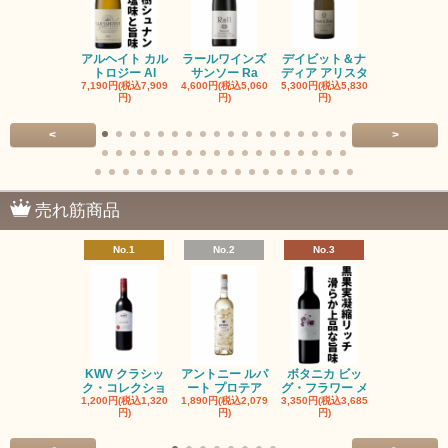
アルヘイト カル
ラールワインズ
デイビット＆ナ
デイビット
トロジー Al
サンソー Ra
ディア アリスタ
ディア エル
7,190円(税込7,909
4,600円(税込5,060
5,300円(税込5,830
5,300円(税込5
円)
円)
円)
円)
<
>
売れ筋商品
No.1
No.2
No.3
No.4
KWV クラシッ
アントニー ルパ
ボタニカ ビッ
ブーケンハ
ク・コレクショ
ート プロテア
グ・フラワー メ
クルーフ ポ
1,200円(税込1,320
1,890円(税込2,079
3,350円(税込3,685
1,560円(税込1
円)
円)
円)
円)