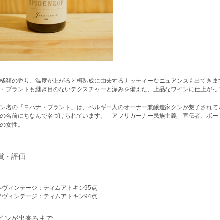
橘類の香り、温度が上がると樽熟成に由来するナッティーなニュアンスも出てきま
・ブラントも継ぎ目のないテクスチャーと深みを備えた、上品なワインに仕上がっ
ン名の「ヨハナ・ブラント」は、ベルギー人のオーナー兼醸造家クンが魅了されて
の名前にちなんで名づけられています。「アフリカーナー民族主義」宣伝者、ボー
の女性。
賞・評価
7年ヴィンテージ：ティムアトキン95点
6年ヴィンテージ：ティムアトキン94点
インが出来るまで