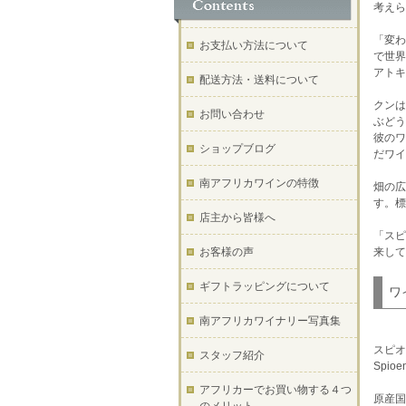
考えら
「変わ
お支払い方法について
で世界
アトキ
配送方法・送料について
クンは
お問い合わせ
ぶどう
彼のワ
ショップブログ
だワイ
南アフリカワインの特徴
畑の広
す。標
店主から皆様へ
「スピ
お客様の声
来して
ギフトラッピングについて
ワ
南アフリカワイナリー写真集
スピオ
スタッフ紹介
Spioe
アフリカーでお買い物する４つ
原産国