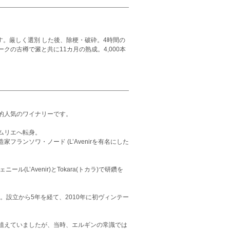
す。厳しく選別 した後、除梗・破砕。4時間の
の古樽で澱と共に11カ月の熟成。4,000本
的人気のワイナリーです。
ムリエへ転身。
ンソワ・ノード (L’Avenirを有名にした
’Avenir)とTokara(トカラ)で研鑽を
。設立から5年を経て、2010年に初ヴィンテー
植えていましたが、当時、エルギンの常識では