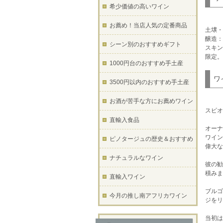
希少価値の高いワイン
お薦め！当店人気の定番商品
土壌・
醸造：
シーン別のおすすめギフト
スキン
限定。
1000円台のおすすめ手土産
ワ
3500円以内のおすすめ手土産
お酒が苦手な方にお薦めワイン
スピオ
直輸入食品
オー
ワイン
ピノタージュの歴史＆おすすめ
偉大な
ナチュラルなワイン
彼の勧
積みま
直輸入ワイン
ブルゴ
今月の推し南アフリカワイン
ジをリ
当初は