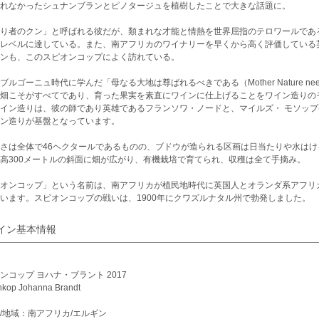
れなかったシュナンブランとピノタージュを植樹したことで大きな話題に。
り者のクン」と呼ばれる彼だが、類まれな才能と情熱を世界屈指のテロワールであ
レベルに達している。また、南アフリカのワイナリーを早くから高く評価している
ンも、このスピオンコップによく訪れている。
ブルゴーニュ時代に学んだ「母なる大地は尊ばれるべきである（Mother Nature needs 
畑こそがすべてであり、育った果実を素直にワインに仕上げることをワイン造りの
イン造りは、彼の師であり英雄であるフランソワ・ノードと、マイルズ・ モソップ(L’Av
ン造りが基盤となっています。
さは全体で46ヘクタールであるものの、ブドウが造られる区画は日当たりや水はけ
高300メートルの斜面に畑が広がり、有機栽培で育てられ、収穫は全て手摘み。
オンコップ」という名前は、南アフリカが植民地時代に英国人とオランダ系アフリ
います。スピオンコップの戦いは、1900年にクワズルナタル州で勃発しました。
イン基本情報
ンコップ ヨハナ・ブラント 2017
nkop Johanna Brandt
/地域：南アフリカ/エルギン