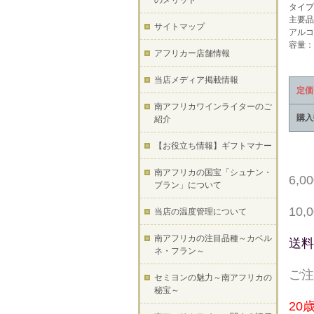
のメリット
タイプ
主要品
サイトマップ
アルコ
容量：7
アフリカー店舗情報
当店メディア掲載情報
定価
南アフリカワインライターのご
購入
紹介
【お役立ち情報】ギフトマナー
南アフリカの国宝「シュナン・
6,
ブラン」について
10
当店の温度管理について
南アフリカの注目品種～カベル
送料
ネ・フラン～
ご注
セミヨンの魅力～南アフリカの
秘宝～
20