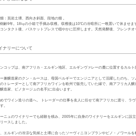
畑：頁岩土壌、西向き斜面、段地の畑 。
樹齢9年。18㎏の小箱で手摘み収穫。収穫後は10℃の冷暗所に一晩置いて休ませま
コンタクト後、バスケットプレスで穏やかに圧搾します。天然発酵後、フレンチオーク
イナリーについて
ンコップは、南アフリカ・エルギン地区、エルギンヴァレーの麓に位置するカルト
ナー兼醸造家のクン・ルースは、母国ベルギーでエンジニアとして活躍したのち、ソ
のトレーダーとして南アフリカワインを欧州で販売していた縁で、南アフリカ人醸造家フラ
醸造家、ピノタージュの名手)に出会います。
めでワイン造りの道へ。 トレーダーの仕事を友人に任せて南アフリカに渡り、ラヴェニール(L
す。
ーニュのワイナリーでも経験を積み、2005年に自身のワイナリーをエルギンに設立
リースしました。
、エルギンの冷涼な気候と土壌に合ったソーヴィニヨンブランやピノ・ノワールを