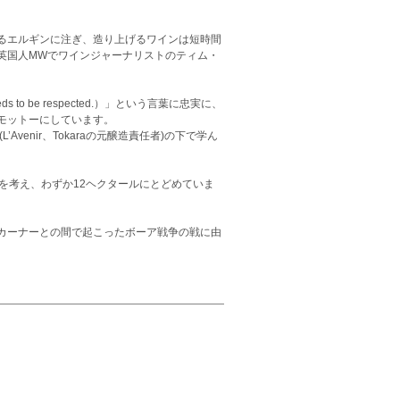
るエルギンに注ぎ、造り上げるワインは短時間
英国人MWでワインジャーナリストのティム・
to be respected.）」という言葉に忠実に、
モットーにしています。
enir、Tokaraの元醸造責任者)の下で学ん
を考え、わずか12ヘクタールにとどめていま
カーナーとの間で起こったボーア戦争の戦に由