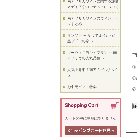
南アフリカワインに関する評価
メディアやコンテストについて
南アフリカワインのヴィンテー
ジまとめ
サンソー ～ かつて１位だった
黒ブドウの今 ～
ソーヴィニヨン・ブラン ～ 南
アフリカの人気品種 ～
①
人気上昇中！南アのグルナッシ
ュ
②
お中元ギフト特集
③
カートの中に商品はありません