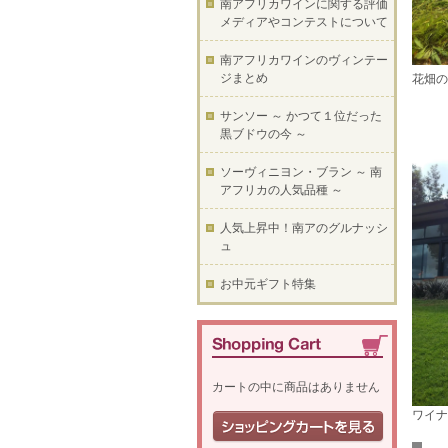
南アフリカワインに関する評価
メディアやコンテストについて
南アフリカワインのヴィンテー
ジまとめ
花畑の
サンソー ～ かつて１位だった
黒ブドウの今 ～
ソーヴィニヨン・ブラン ～ 南
アフリカの人気品種 ～
人気上昇中！南アのグルナッシ
ュ
お中元ギフト特集
カートの中に商品はありません
ワイナ