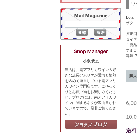
ワ
Botani
ボタニ
原産国
タイプ
主要品
アルコー
容量 :7
小泉 貴恵
当店は、南アフリカワイン大好
きな店長ソムリエが愛情と情熱
購入
を込めて運営している南アフリ
カワイン専門店です。ごゆっく
りとお買い物をお楽しみくださ
い。ブログには、南アフリカワ
6,
インに関するネタが沢山書かれ
ていますので、是非ご覧くださ
い。
10
送料