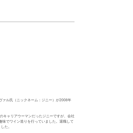
ァル氏（ニックネーム：ジニー）が2008年
会のキャリアウーマンだったジニーですが、会社
趣味でワイン造りを行っていました。退職して
ました。