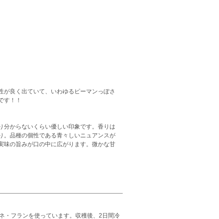
性が良く出ていて、いわゆるピーマンっぽさ
です！！
り分からないくらい優しい印象です。香りは
り。品種の個性である青々しいニュアンスが
実味の旨みが口の中に広がります。微かな甘
ネ・フランを使っています。収穫後、2日間冷