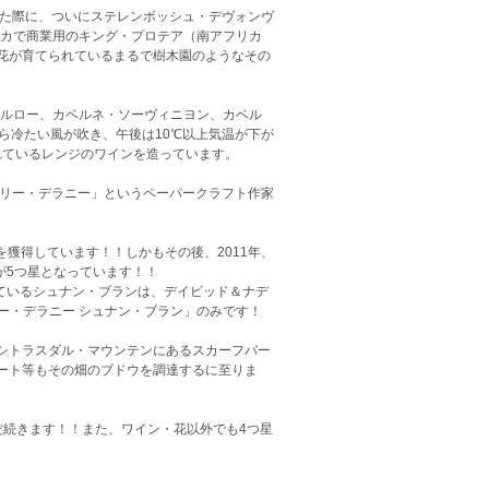
に行った際に、ついにステレンボッシュ・デヴォンヴ
リカで商業用のキング・プロテア（南アフリカ
花が育てられているまるで樹木園のようなその
メルロー、カベルネ・ソーヴィニヨン、カベル
から冷たい風が吹き、午後は10℃以上気温が下が
呼ばれているレンジのワインを造っています。
アリー・デラニー」というペーパークラフト作家
を獲得しています！！しかもその後、2011年、
ージが5つ星となっています！！
しているシュナン・ブランは、デイビッド＆ナデ
リー・デラニー シュナン・ブラン」のみです！
シトラスダル・マウンテンにあるスカーフバー
ート等もその畑のブドウを調達するに至りま
だ続きます！！また、ワイン・花以外でも4つ星