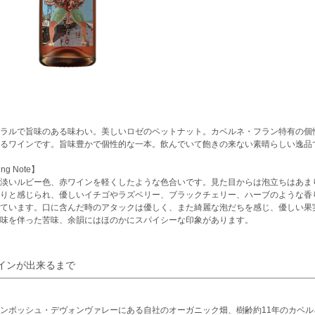
ラルで旨味のある味わい。美しいロゼのペットナット。カベルネ・フラン特有の個
るワインです。旨味豊かで個性的な一本。飲んでいて飽きの来ない素晴らしい逸品
ing Note】
淡いルビー色、赤ワインを軽くしたような色合いです。見た目からは泡立ちはあま
りと感じられ、優しいイチゴやラズベリー、ブラックチェリー、ハーブのような香
ています。口に含んだ時のアタックは優しく、また綺麗な泡だちを感じ、優しい果
味を伴った苦味、余韻にはほのかにスパイシーな印象があります。
インが出来るまで
ンボッシュ・デヴォンヴァレーにある自社のオーガニック畑、樹齢約11年のカベル