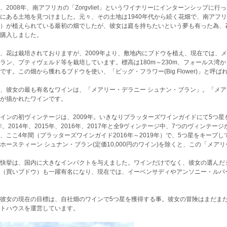
、2008年、南アフリカの「Zorgvliet」というワイナリーにインターンシップ
にある土地を見つけました。元々、その土地は1940年代から続く花畑で、南アフ
）が植えられている最初の畑でしたが、彼女は庭を持ちたいという夢も有った為、
購入しました。
、花は栽培されておりますが、2009年より、敷地内にブドウを植え、現在では、
ラン、プティヴェルド等を栽培しています。標高は180m～230m、フォールス湾
です。この畑から獲れるブドウを使い、「ビッグ・フラワー(Big Flower)」と
、彼女の最も有名なワインは、「メアリー・デラニー シュナン・ブラン」。「メ
が描かれたワインです。
インの初ヴィンテージは、2009年。いきなりプラッターズワインガイドにて5つ星
2年、2014年、2015年、2016年、2017年と全9ヴィンテージ中、7つのヴィンテ
、ここ4年間（プラッターズワインガイド2016年～2019年）で、5つ星をキープ
ホースティーン シュナン・ブラン(定価10,000円のワイン)を除くと、この「メア
快挙は、国内に大きなインパクトを与えました。ワインだけでなく、彼女の選んだ
（買いブドウ）も一躍有名になり、現在では、イーベンサディやアンソニー・ルパ
彼女の現在の目標は、自社畑のワインで5つ星を獲得する事。彼女の冒険はまだま
トハウスを運営しています。