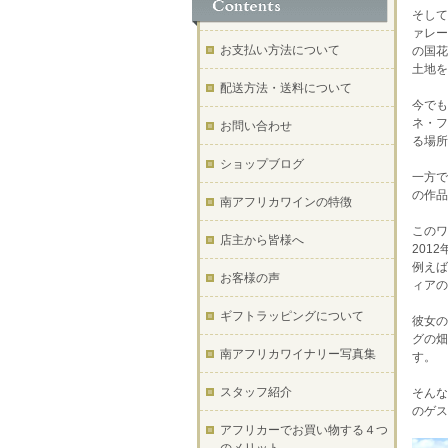
そして
ァレー
お支払い方法について
の国花
土地を
配送方法・送料について
今でも
ネ・フ
お問い合わせ
る場所
ショップブログ
一方で
の作品
南アフリカワインの特徴
このワ
店主から皆様へ
201
例えば
お客様の声
ィアの
ギフトラッピングについて
彼女の
グの畑
南アフリカワイナリー写真集
す。
スタッフ紹介
そんな
のゲス
アフリカーでお買い物する４つ