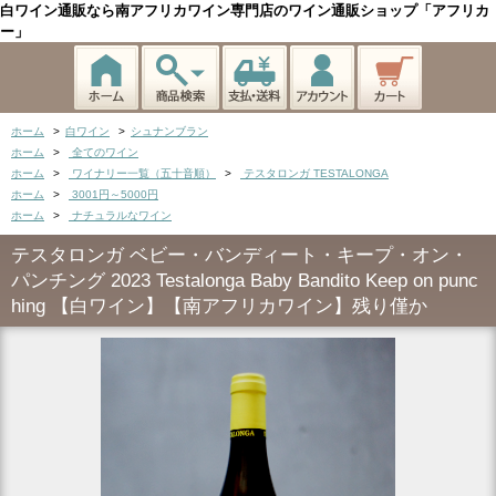
白ワイン通販なら南アフリカワイン専門店のワイン通販ショップ「アフリカ
ー」
ホーム
>
白ワイン
>
シュナンブラン
ホーム
>
全てのワイン
ホーム
>
ワイナリー一覧（五十音順）
>
テスタロンガ TESTALONGA
ホーム
>
3001円～5000円
ホーム
>
ナチュラルなワイン
テスタロンガ ベビー・バンディート・キープ・オン・
パンチング 2023 Testalonga Baby Bandito Keep on punc
hing 【白ワイン】【南アフリカワイン】残り僅か