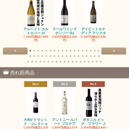
アルヘイト カル
ラールワインズ
デイビット＆ナ
デイビット
トロジー Al
サンソー Ra
ディア アリスタ
ディア エル
7,190円(税込7,909
4,600円(税込5,060
5,300円(税込5,830
5,300円(税込5
円)
円)
円)
円)
<
>
売れ筋商品
No.1
No.2
No.3
No.4
KWV クラシッ
アントニー ルパ
ボタニカ ビッ
ブーケンハ
ク・コレクショ
ート プロテア
グ・フラワー メ
クルーフ ポ
1,200円(税込1,320
1,890円(税込2,079
3,350円(税込3,685
1,560円(税込1