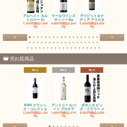
アルヘイト カル
ラールワインズ
デイビット＆ナ
デイビット
トロジー Al
サンソー Ra
ディア アリスタ
ディア エル
7,190円(税込7,909
4,600円(税込5,060
5,300円(税込5,830
5,300円(税込5
円)
円)
円)
円)
<
>
売れ筋商品
No.1
No.2
No.3
No.4
KWV クラシッ
アントニー ルパ
ボタニカ ビッ
ブーケンハ
ク・コレクショ
ート プロテア
グ・フラワー メ
クルーフ ポ
1,200円(税込1,320
1,890円(税込2,079
3,350円(税込3,685
1,560円(税込1
円)
円)
円)
円)
<
>