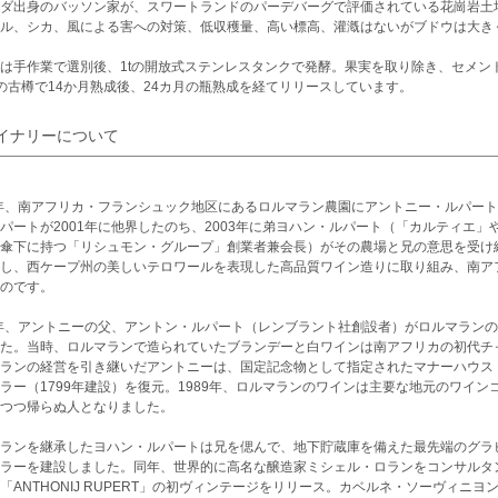
ダ出身のバッソン家が、スワートランドのパーデバーグで評価されている花崗岩土
ル、シカ、風による害への対策、低収穫量、高い標高、灌漑はないがブドウは大き
は手作業で選別後、1tの開放式ステンレスタンクで発酵。果実を取り除き、セメント
の古樽で14か月熟成後、24カ月の瓶熟成を経てリリースしています。
イナリーについて
4年、南アフリカ・フランシュック地区にあるロルマラン農園にアントニー・ルパー
パートが2001年に他界したのち、2003年に弟ヨハン・ルパート（「カルティエ
傘下に持つ「リシュモン・グループ」創業者兼会長）がその農場と兄の意思を受け
し、西ケープ州の美しいテロワールを表現した高品質ワイン造りに取り組み、南ア
のです。
8年、アントニーの父、アントン・ルパート（レンブラント社創設者）がロルマラン
た。当時、ロルマランで造られていたブランデーと白ワインは南アフリカの初代チャ
ランの経営を引き継いだアントニーは、国定記念物として指定されたマナーハウス（
ラー（1799年建設）を復元。1989年、ロルマランのワインは主要な地元のワイン
つつ帰らぬ人となりました。
ランを継承したヨハン・ルパートは兄を偲んで、地下貯蔵庫を備えた最先端のグラ
ラーを建設しました。同年、世界的に高名な醸造家ミシェル・ロランをコンサルタン
「ANTHONIJ RUPERT」の初ヴィンテージをリリース。カベルネ・ソーヴィニ