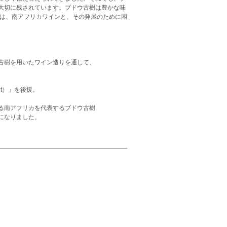
大切に残されています。ブドウ古樹は豊かな味
とは、南アフリカワインと、その発展のために困
古樹を用いたワイン造りを通して、
ect）」を後援。
る南アフリカを代表するブドウ古樹
になりました。