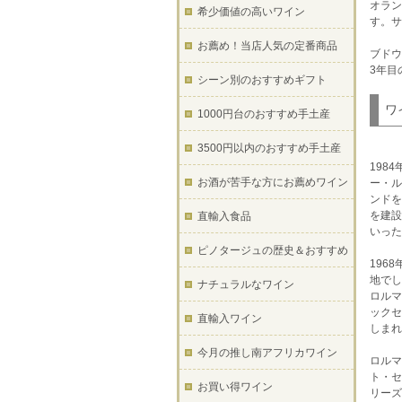
オラン
希少価値の高いワイン
す。サ
お薦め！当店人気の定番商品
ブドウ
3年目
シーン別のおすすめギフト
ワ
1000円台のおすすめ手土産
3500円以内のおすすめ手土産
198
お酒が苦手な方にお薦めワイン
ー・ル
ンドを
を建設
直輸入食品
いった
ピノタージュの歴史＆おすすめ
196
地でし
ナチュラルなワイン
ロルマ
ックセ
直輸入ワイン
しまれ
今月の推し南アフリカワイン
ロルマ
ト・セ
お買い得ワイン
リーズ