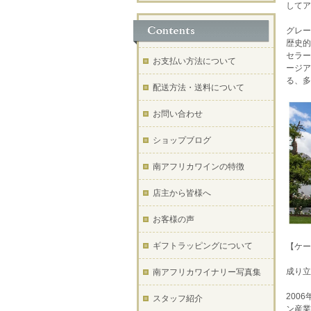
してア
グレー
歴史的
セラー
お支払い方法について
ージア
る、多
配送方法・送料について
お問い合わせ
ショップブログ
南アフリカワインの特徴
店主から皆様へ
お客様の声
ギフトラッピングについて
【ケー
成り立
南アフリカワイナリー写真集
200
スタッフ紹介
ン産業