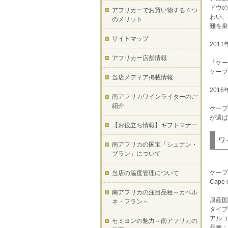
ドウの
アフリカーでお買い物する４つ
わい、
のメリット
難を乗
サイトマップ
201
アフリカー店舗情報
「ケー
ケープ
当店メディア掲載情報
201
南アフリカワインライターのご
紹介
ケープ
が選
【お役立ち情報】ギフトマナー
ワ
南アフリカの国宝「シュナン・
ブラン」について
ケープ
当店の温度管理について
Cape 
南アフリカの注目品種～カベル
原産国
ネ・フラン～
タイプ
アルコ
セミヨンの魅力～南アフリカの
品種：