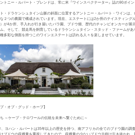
ントニー・ルパート・ブレンドは、常に米『ワインスペクテーター』誌の90ポイ
ト・ドラケンシュタイン山脈の斜面に位置するアントニー・ルパート・ワインは、
な２つの農園で構成されています。現在、エステートには2か所のテイスティング
）が4か所、手入れが行き届いたバラ園、ブドウ畑、歴代のチャンピオンカーが展
ム、そして、競走馬を飼育しているドラケンシュタイン・スタッド・ファームがあ
種多彩な側面を持つこのワインエステートは訪れる人々を楽しませています。
プ・オブ・グッド・ホープ】
ち ～ケープ・テロワールの伝統を未来へ繋ぐために～
6年、ヨハン・ルパートは35年以上の歴史を持つ、南アフリカの全てのブドウ園の調
はブドウの収穫量を重視してきたので、収穫量の少ないブドウ古樹は引き抜かれ、