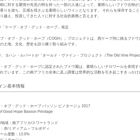
樹に対する愛情や先見の明を持った一部の人達によって、素晴らしいブドウ古樹が
香りを放ち、五感を揺さぶる素晴らしいワインとなります。 それらを保存するこ
り越え、投資してきた人々に対する社会的責務と言えます。
1年「ケープ・オブ・グッド・ホープ」発足
プ・オブ・グッド・ホープ（COGH）」プロジェクトは、西ケープ州に残るブドウ
の土地、文化、歴史を語り継ぐ取り組みです。
6年、ヨハン・ルパートが「オールド・ヴァイン・プロジェクト（The Old Vine Proj
・オブ・グッド・ホープに認定されたブドウ園は、素晴らしいテロワールを表現す
ばれています。この南アフリカ全体に及ぶ調査は世界的な活動を引き起こすきっかけ
イン基本情報
・オブ・グッド・ホープ バッソン ピノタージュ 2017
of Good Hope Basson Pinotage
/地域：南アフリカ/スワートランド
：赤/ミディアム～フルボディ
ール度数：13.0%
ピノタージュ