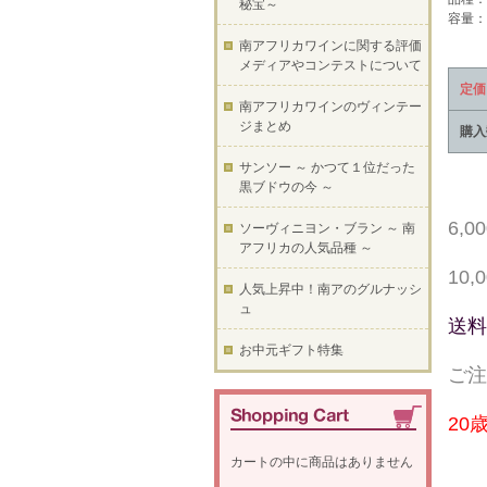
秘宝～
容量：7
南アフリカワインに関する評価
メディアやコンテストについて
定価
南アフリカワインのヴィンテー
ジまとめ
購入
サンソー ～ かつて１位だった
黒ブドウの今 ～
6,
ソーヴィニヨン・ブラン ～ 南
アフリカの人気品種 ～
10
人気上昇中！南アのグルナッシ
ュ
送料
お中元ギフト特集
ご注
20
カートの中に商品はありません