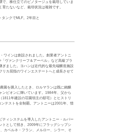
壌で、株仕立てのピノタージュを栽培していま
く育たないなど、栽培状況は複雑です。
タンクでMLF。2年目と
ト・ワインは創設されました。創業者アントニ
」や「ヴァンクリーフ＆アーペル」など高級ブラ
継ぎました。ヨハンは近代的な最先端醸造施設
フリカ屈指のワインエステートへと成長させて
の農園を購入したとき、ロルマランは既に銘醸
ンピオンに輝いています。1984年、父から
1811年建設の荘園領主の邸宅）とヒストリ
コンテストを全制覇。アントニーは2001年、惜
ビティシステムを導入したアントニー・ルパー
トとして招き、2009年にフラッグシップシ
ヨン、カベルネ・フラン、メルロー、シラー、そ