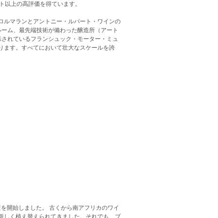
ント以上の高評価を得ています。
ロルマランとアントニー・ルパート・ワインの
ルーム、最先端技術が備わった醸造所（アート
示されているフランシュック・モーター・ミュ
ります。すべてにおいて壮大なスケールを誇
査を開始しました。 古くから南アフリカのワイ
新しく植え替えられてきました。それでも、ブ