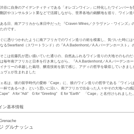
渋谷に自身のアイデンティティである「オレゴンワイン」に特化したワインバーを
翻訳やコンサルタント業などで活躍しながら、世界各地の銘醸地を巡り、ワイン造
ある日、南アフリカから来日中だった 『Craven WInes／クラヴァン・ワイン
たのです。
ぐに憑りつかれたように南アフリカでのワイン造りの術を模索し、気づいた時には
なるSwartland（スワートランド）の『A.A.Badenhorst／A.A.バーデンホー
そこは佐藤氏が思い描いていた通りの、自然あふれるワイン造りの大地そのものだ
は毎年南アフリカと日本を行き来しながら、『A.A.Bardenhorst／A.A.バーデ
イナリーの卓越した栽培、醸造技術を肌で感じ、アディの哲学を吸収していきました
ュヴェが生まれました
ェ名は、彼の留学時代の愛称「Cage」に、彼のワイン造りの哲学である「ワイン
一杯であるべき」という思いに沿い、南アフリカで出会った人々やその大地への感
 ”Cape” A for ”Adi” G for ”Greeting” E for ”Earth” 「Cage」と名付けられました
イン基本情報
Grenache
ジ グルナッシュ