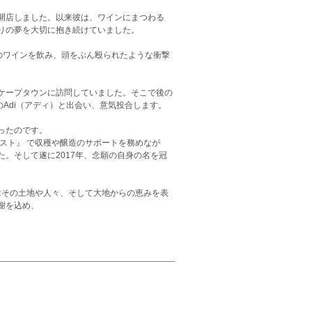
開店しました。以来彼は、ワインにまつわる
りの夢を大切に抱き続けていました。
ズ』のワインを飲み、頭をぶん殴られたような衝撃
ケープタウンに訪問していました。そこで後の
スト』 のAdi（アディ）と出会い、意気投合します。
ったのです。
ンホースト』 で収穫や醸造のサポートを務めなが
。そして遂に2017年、念願の自身の名を冠
はその土地や人々、そして大地からの恵みを表
謝を込め、
。