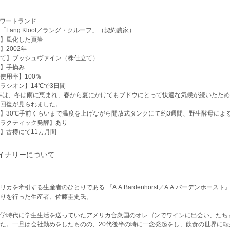
スワートランド
「Lang Kloof／ラング・クルーフ」（契約農家）
】風化した頁岩
】2002年
て】ブッシュヴァイン（株仕立て）
】手摘み
使用率】100％
ラシオン】14℃で3日間
1年は、冬は雨に恵まれ、春から夏にかけてもブドウにとって快適な気候が続いたた
回復が見られました。
】30℃手前くらいまで温度を上げながら開放式タンクにて約3週間、野生酵母によ
ラクティック発酵】あり
】古樽にて11カ月間
イナリーについて
リカを牽引する生産者のひとりである 『A.A.Bardenhorst／A.A.バーデンホ
りを行った生産者、佐藤圭史氏。
学時代に学生生活を送っていたアメリカ合衆国のオレゴンでワインに出会い、たち
た。一旦は会社勤めをしたものの、20代後半の時に一念発起をし、飲食の世界に転