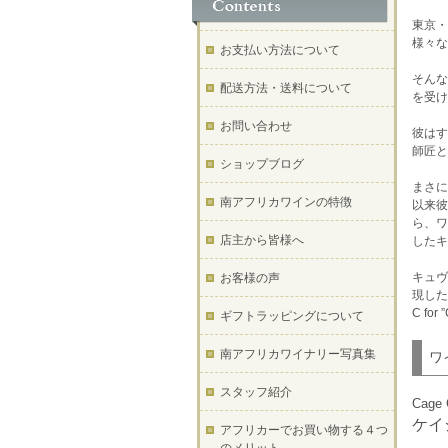
東京・
様々な
お支払い方法について
そんな
配送方法・送料について
を受け
お問い合わせ
彼はす
師匠と
ショップブログ
まさに
南アフリカワインの特徴
以来彼
ら、ワ
店主から皆様へ
したキ
キュヴ
お客様の声
現した
C for
ギフトラッピングについて
南アフリカワイナリー写真集
ワ
スタッフ紹介
Cage 
ケイ
アフリカーでお買い物する４つ