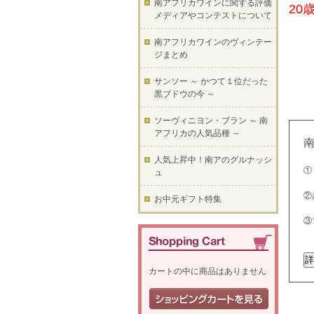
南アフリカワインに関する評価
20
メディアやコンテストについて
南アフリカワインのヴィンテー
ジまとめ
サンソー ～ かつて１位だった
黒ブドウの今 ～
ソーヴィニヨン・ブラン ～ 南
アフリカの人気品種 ～
人気上昇中！南アのグルナッシ
①
ュ
②
お中元ギフト特集
③
カートの中に商品はありません