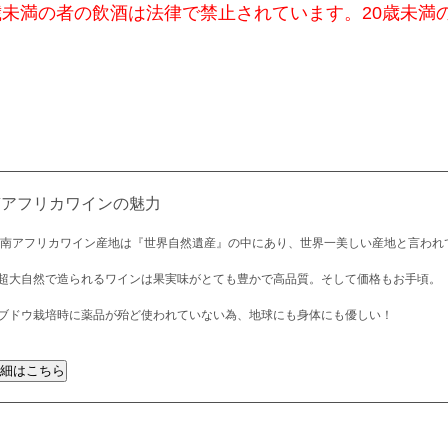
歳未満の者の飲酒は法律で禁止されています。20歳未満
南アフリカワインの魅力
 南アフリカワイン産地は『世界自然遺産』の中にあり、世界一美しい産地と言われ
超大自然で造られるワインは果実味がとても豊かで高品質。そして価格もお手頃。
ブドウ栽培時に薬品が殆ど使われていない為、地球にも身体にも優しい！