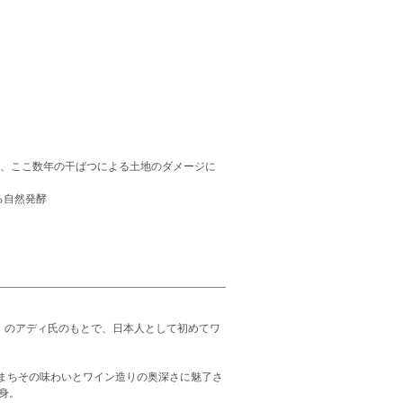
め、ここ数年の干ばつによる土地のダメージに
る自然発酵
ースト』 のアディ氏のもとで、日本人として初めてワ
まちその味わいとワイン造りの奥深さに魅了さ
身。