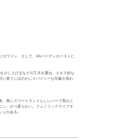
リカワイン、そして、AAバーデンホーストに
度を少し上げるなどの工夫を重ね、エキス的な
甘い香りにほのかにスパイシーな印象が加わ
体、奥にスワートランドらしいハーブ系のニ
ニン、かつ柔らかい。フェノリックライプネ
シュがある。