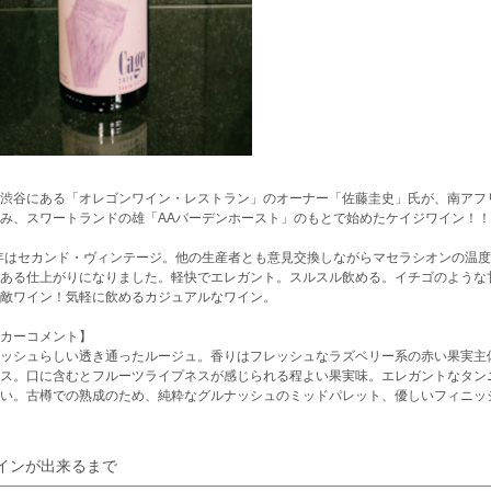
渋谷にある「オレゴンワイン・レストラン」のオーナー「佐藤圭史」氏が、南アフ
み、スワートランドの雄「AAバーデンホースト」のもとで始めたケイジワイン！！
1年はセカンド・ヴィンテージ。他の生産者とも意見交換しながらマセラシオンの温
ある仕上がりになりました。軽快でエレガント。スルスル飲める。イチゴのような
敵ワイン！気軽に飲めるカジュアルなワイン。
カーコメント】
ッシュらしい透き通ったルージュ。香りはフレッシュなラズベリー系の赤い果実主
ス。口に含むとフルーツライプネスが感じられる程よい果実味。エレガントなタン
い。古樽での熟成のため、純粋なグルナッシュのミッドパレット、優しいフィニッ
インが出来るまで