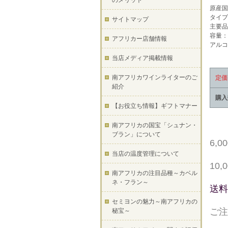
のメリット
原産国
タイプ
サイトマップ
主要品
容量：7
アフリカー店舗情報
アルコ
当店メディア掲載情報
南アフリカワインライターのご
定価
紹介
購入
【お役立ち情報】ギフトマナー
南アフリカの国宝「シュナン・
ブラン」について
6,
当店の温度管理について
10
南アフリカの注目品種～カベル
ネ・フラン～
送料
セミヨンの魅力～南アフリカの
ご注
秘宝～