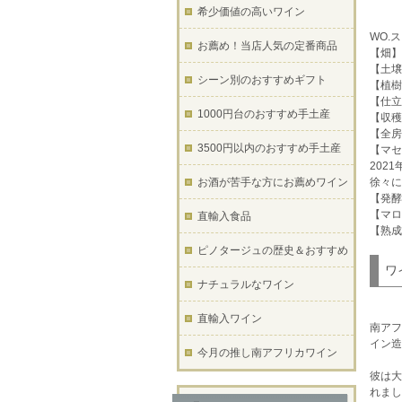
希少価値の高いワイン
WO.
お薦め！当店人気の定番商品
【畑】
【土壌
シーン別のおすすめギフト
【植樹
【仕立
1000円台のおすすめ手土産
【収穫
【全房
3500円以内のおすすめ手土産
【マセ
202
お酒が苦手な方にお薦めワイン
徐々に
【発酵
【マロ
直輸入食品
【熟成
ピノタージュの歴史＆おすすめ
ワ
ナチュラルなワイン
直輸入ワイン
南アフ
イン造
今月の推し南アフリカワイン
彼は大
れまし