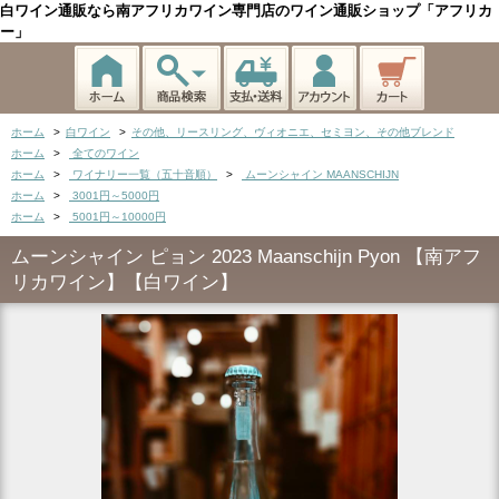
白ワイン通販なら南アフリカワイン専門店のワイン通販ショップ「アフリカ
ー」
ホーム
>
白ワイン
>
その他、リースリング、ヴィオニエ、セミヨン、その他ブレンド
ホーム
>
全てのワイン
ホーム
>
ワイナリー一覧（五十音順）
>
ムーンシャイン MAANSCHIJN
ホーム
>
3001円～5000円
ホーム
>
5001円～10000円
ムーンシャイン ピョン 2023 Maanschijn Pyon 【南アフ
リカワイン】【白ワイン】