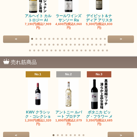
アルヘイト カル
ラールワインズ
デイビット＆ナ
デイビット
トロジー Al
サンソー Ra
ディア アリスタ
ディア エル
7,190円(税込7,909
4,600円(税込5,060
5,300円(税込5,830
5,300円(税込5
円)
円)
円)
円)
<
>
売れ筋商品
No.1
No.2
No.3
No.4
KWV クラシッ
アントニー ルパ
ボタニカ ビッ
ブーケンハ
ク・コレクショ
ート プロテア
グ・フラワー メ
クルーフ ポ
1,200円(税込1,320
1,890円(税込2,079
3,350円(税込3,685
1,560円(税込1
円)
円)
円)
円)
<
>