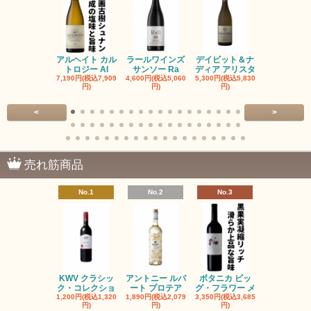
アルヘイト カル
ラールワインズ
デイビット＆ナ
デイビット
トロジー Al
サンソー Ra
ディア アリスタ
ディア エル
7,190円(税込7,909
4,600円(税込5,060
5,300円(税込5,830
5,300円(税込5
円)
円)
円)
円)
<
>
売れ筋商品
No.1
No.2
No.3
No.4
KWV クラシッ
アントニー ルパ
ボタニカ ビッ
ブーケンハ
ク・コレクショ
ート プロテア
グ・フラワー メ
クルーフ ポ
1,200円(税込1,320
1,890円(税込2,079
3,350円(税込3,685
1,560円(税込1
円)
円)
円)
円)