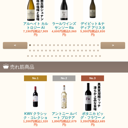
アルヘイト カル
ラールワインズ
デイビット＆ナ
デイビット
トロジー Al
サンソー Ra
ディア アリスタ
ディア エル
7,190円(税込7,909
4,600円(税込5,060
5,300円(税込5,830
5,300円(税込5
円)
円)
円)
円)
<
>
売れ筋商品
No.1
No.2
No.3
No.4
KWV クラシッ
アントニー ルパ
ボタニカ ビッ
ブーケンハ
ク・コレクショ
ート プロテア
グ・フラワー メ
クルーフ ポ
1,200円(税込1,320
1,890円(税込2,079
3,350円(税込3,685
1,560円(税込1
円)
円)
円)
円)