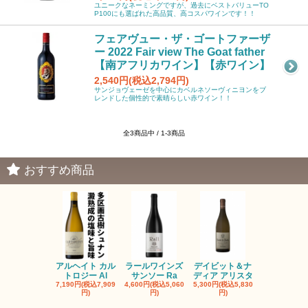
ユニークなネーミングですが、過去にベストバリューTO
P100にも選ばれた高品質、高コスパワインです！！
フェアヴュー・ザ・ゴートファーザ
ー 2022 Fair view The Goat father
【南アフリカワイン】【赤ワイン】
2,540円(税込2,794円)
サンジョヴェーゼを中心にカベルネソーヴィニヨンをブ
レンドした個性的で素晴らしい赤ワイン！！
全3商品中 / 1-3商品
おすすめ商品
アルヘイト カル
ラールワインズ
デイビット＆ナ
デイビット
トロジー Al
サンソー Ra
ディア アリスタ
ディア エル
7,190円(税込7,909
4,600円(税込5,060
5,300円(税込5,830
5,300円(税込5
円)
円)
円)
円)