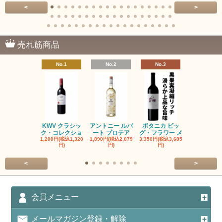
<
>
売れ筋商品
No.1
No.2
No.3
No.4
KWV クラシッ
アントニー ルパ
ボタニカ ビッ
ブーケンハ
ク・コレクショ
ート プロテア
グ・フラワー メ
クルーフ ポ
1,200円(税込1,320
1,890円(税込2,079
3,350円(税込3,685
1,560円(税込1
円)
円)
円)
円)
<
>
会員メニュー
メールマガジン登録・解除