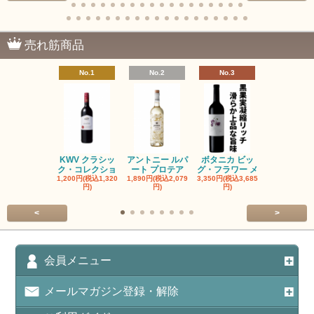
売れ筋商品
No.1
No.2
No.3
No.4
KWV クラシッ
アントニー ルパ
ボタニカ ビッ
ブーケンハ
ク・コレクショ
ート プロテア
グ・フラワー メ
クルーフ ポ
1,200円(税込1,320
1,890円(税込2,079
3,350円(税込3,685
1,560円(税込1
円)
円)
円)
円)
<
>
会員メニュー
メールマガジン登録・解除