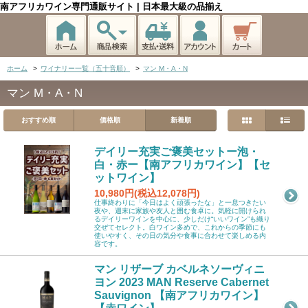
南アフリカワイン専門通販サイト | 日本最大級の品揃え
ホーム
>
ワイナリー一覧（五十音順）
>
マン M・A・N
マン M・A・N
おすすめ順
価格順
新着順
デイリー充実ご褒美セットー泡・
白・赤ー【南アフリカワイン】【セ
ットワイン】
10,980円(税込12,078円)
仕事終わりに「今日はよく頑張ったな」と一息つきたい
夜や、週末に家族や友人と囲む食卓に。気軽に開けられ
るデイリーワインを中心に、少しだけ“いいワイン”も織り
交ぜてセレクト。白ワイン多めで、これからの季節にも
使いやすく、その日の気分や食事に合わせて楽しめる内
容です。
マン リザーブ カベルネソーヴィニ
ヨン 2023 MAN Reserve Cabernet
Sauvignon 【南アフリカワイン】