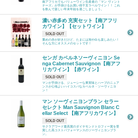
南アフリカでもバリューワイン生産者の「マン ヴィント
ナーズ」が手掛けるお買い得干支ラベルワイン！！ これ
を飲んで楽しい年末年始を過ごしましょう。
濃い赤多め 充実セット【南アフリ
カワイン】【セットワイン】
SOLD OUT
重めの赤が好きだけど、たまには泡や白も楽しみたい！
そんな方にオススメのセットです！
センガ カベルネソーヴィニヨン Se
nga Cabernet Sauvignon【南アフ
リカワイン】【赤ワイン】
SOLD OUT
マンが手掛ける、ジューシーな果実味とハーブのニュア
ンスが心地よいハイコスパなカベルネ・ソーヴィニヨ
ン！
マン ソーヴィニヨンブラン セラー
セレクト Man Sauvignon Blanc C
ellar Select 【南アフリカワイン】
SOLD OUT
サクラアワード最高賞のダイヤモンドトロフィー賞を受
賞した高コストパフォーマンスのソーヴィニヨンブラ
ン。