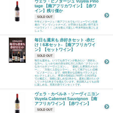
ヴェラ・ピノタージュ Vuyela Pino
tage 【南アフリカワイン】【赤ワ
イン】残り僅か
SOLD OUT
午年ピノタージュ！南アフリカでもバリューワイン生産
者の「マン ヴィントナーズ」が手掛けるお買い得干支ラ
ベルワイン！！ これを飲んで楽しい年末年始を過ごしま
しょう。
毎日も週末も 赤好きセット -赤だ
け！6本セット- 【南アフリカワイ
ン】【セットワイン】
SOLD OUT
毎日も週末も、いつでも赤ワインが飲みたい「赤好き」
な方へ。 しっかりめの赤を好む方に人気の「クラシック
なカベルネソーヴィニヨン」、「凝縮した果実のメルロ
ー」、「力強く上品なシラー」、そして南アらしい品種
「ピノタージュ」まで、個性豊かな品種をバランスよく
セレクトしました。 希望小売税込1,760円～2,915円ま
でと幅広く、気軽に楽しめる1本から、週末に開けたい少
しリッチな1本までを揃えています。単品購入よりもお得
に楽しめる、充実の赤ワインセットです。
ヴェラ・カベルネ・ソーヴィニヨン
Vuyela Cabernet Sauvignon 【南
アフリカワイン】【赤ワイン】
SOLD OUT