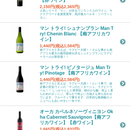
【赤ワイン】
2,150円(税込2,365円)
人気シリーズ「マン」が誇るワンランク上のワイン。サ
クラアワード金賞受賞等、高評価カベルネ・ソーヴィニ
ヨン。
マン トライ! シュナンブラン Man T
ry! Chenin Blanc 【南アフリカワ
イン】
1,440円(税込1,584円)
南アフリカと言えば、ラグビー大国！！そんな事から南
アフリカ最大の栽培面積を誇るシュナンブランにラグビ
ーラベルが新登場！！
マン トライ! ピノタージュ Man Tr
y! Pinotage 【南アフリカワイン】
1,440円(税込1,584円)
南アフリカと言えば、ラグビー大国！！という事で、超
定番の安旨ワインの「マンのピノタージュ」ラグビーラ
ベル！！ しっかりとした果実味、穏やかな酸、程よく柔
らかめのタンニン、滑らかで程よい力強さも持ち合わせ
ています。フルーティで重すぎず、日常的な晩御飯のメ
ニューにも合いやすい一本です。
オーカ カベルネソーヴィニヨン Ok
ha Cabernet Sauvignon【南アフ
リカワイン】【赤ワイン】
1,665円(税込1,832円)