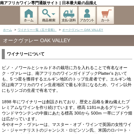
南アフリカワイン専門通販サイト | 日本最大級の品揃え
ホーム
>
ワイナリー一覧（五十音順）
>
オークヴァレー OAK VALLEY
オークヴァレー OAK VALLEY
ワイナリーについて
ピノ・ノワールとシャルドネの栽培に力を入れることで有名なオー
ク・ヴァレーは、南アフリカのワインガイドブックPlatter's おいて
も、5 つ星を獲得するエルギン地区のトップ生産者です。エルギン地
区は南アフリカのワイン生産地区で最も冷涼になるため、ワイン以外
にもリンゴの生産で有名です。
1898 年にワイナリーは創設されており、歴史と品格を兼ね備えたプ
レミアムなワインを作り続けています。標高 1181ｍあるグリーンラ
ウンドマウンテンの中腹にあたる標高 300から 500m 一帯にブドウ畑
は広がっています。
今やオーク・ヴァレーは、マスター・オブ・ワインで英国の女性ワイ
ン・ジャーナリストのジャンシス・ロビンソン氏、米国のロバート・