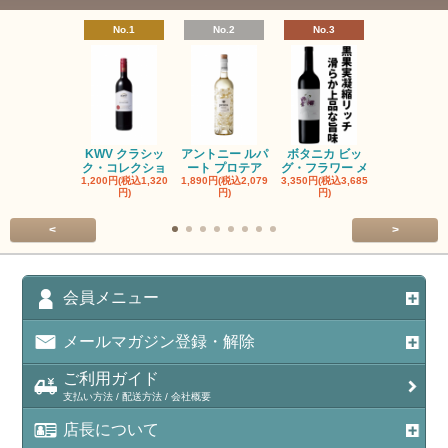
No.1
No.2
No.3
No.4
KWV クラシッ
アントニー ルパ
ボタニカ ビッ
ブーケンハ
ク・コレクショ
ート プロテア
グ・フラワー メ
クルーフ ポ
1,200円(税込1,320
1,890円(税込2,079
3,350円(税込3,685
1,560円(税込1
円)
円)
円)
円)
<
>
会員メニュー
メールマガジン登録・解除
ご利用ガイド
支払い方法 / 配送方法 / 会社概要
店長について