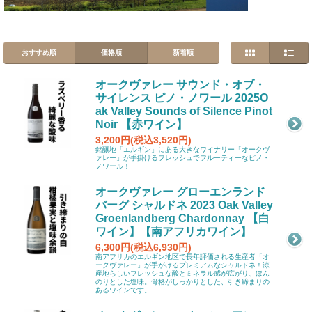
おすすめ順
価格順
新着順
オークヴァレー サウンド・オブ・
サイレンス ピノ・ノワール 2025O
ak Valley Sounds of Silence Pinot
Noir 【赤ワイン】
3,200円(税込3,520円)
銘醸地「エルギン」にある大きなワイナリー「オークヴ
ァレー」が手掛けるフレッシュでフルーティーなピノ・
ノワール！
オークヴァレー グローエンランド
バーグ シャルドネ 2023 Oak Valley
Groenlandberg Chardonnay 【白
ワイン】【南アフリカワイン】
6,300円(税込6,930円)
南アフリカのエルギン地区で長年評価される生産者「オ
ークヴァレー」が手がけるプレミアムなシャルドネ！涼
産地らしいフレッシュな酸とミネラル感が広がり、ほん
のりとした塩味。骨格がしっかりとした、引き締まりの
あるワインです。