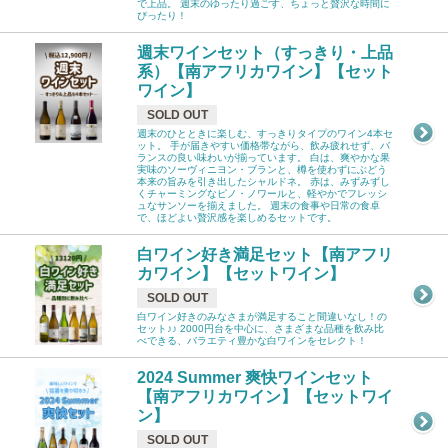
で上品。 週末のゆったり過ごす、ちょっと贅沢な時間に
ぴったり！
週末ワインセット（すっきり・上品
系）【南アフリカワイン】【セット
ワイン】
SOLD OUT
週末のひとときに楽しむ、すっきりタイプのワイン4本セ
ット。 手が届きやすい価格帯ながら、飲み疲れせず、バ
ランスの良い味わいが揃っています。 白は、爽やかな果
実味のソーヴィニヨン・ブランと、樽を使わずにぶどう
本来の旨みを引き出したシャルドネ。 赤は、みずみずし
くチャーミングなピノ・ノワールと、軽やかでフレッシ
ュなサンソーを揃えました。 週末の食事や日常の食卓
で、ほどよい贅沢感を楽しめるセットです。
白ワイン好き満足セット【南アフリ
カワイン】【セットワイン】
SOLD OUT
白ワイン好きのみなさまが満足すること間違いなし！の
セット♪♪ 2000円台を中心に、さまざまな品種を飲み比
べできる、バラエティ豊かな白ワインをセレクト！
2024 Summer 爽快ワインセット
【南アフリカワイン】【セットワイ
ン】
SOLD OUT