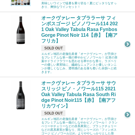
美味しいワインで猛暑を乗り切る！夏にピッタリなすっ
きり、爽快なワインセット！
オークヴァレー タブララーサ フィ
ンボスゴージ ピノノワール114 202
1 Oak Valley Tabula Rasa Fynbos
Gorge Pinot Noir 114【赤】【南ア
フリカ】
SOLD OUT
エルギン地区の老舗生産者「オークヴァレー」が手掛け
るプレミアムな単一畑の華やかピノノワール！ 紅茶の茶
葉やドライフラワーを思わせる華やかな香り。ラズベリ
ーの優しい果実味に、繊細なニュアンスと優しいタンニ
ンが優しくなじみ、透明感のある落ち着いた余韻へと続
きます。
オークヴァレー タブララーサ サウ
スリッジ ピノ・ノワール115 2021
Oak Valley Tabula Rasa South Ri
dge Pinot Noir115【赤】【南アフ
リカワイン】
SOLD OUT
エルギン地区の老舗生産者「オークヴァレー」が手掛け
るプレミアムな単一畑のしなやかピノノワール！ クラン
ベリーやチェリーなどの赤系果実に、ブラックチェリー
などの黒系果実が重なり、同じシリーズの「フィンボス
ゴージ ピノノワール114」よりややしっかりとした骨