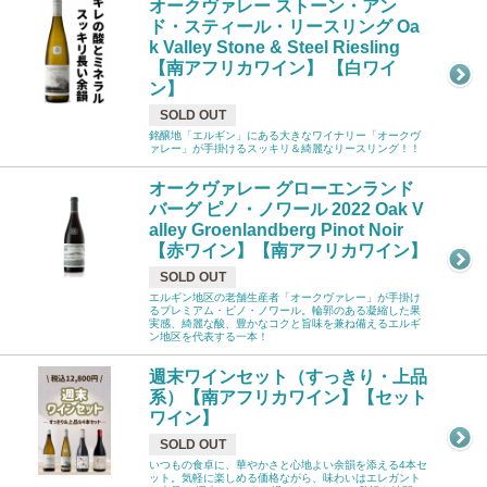
オークヴァレー ストーン・アン
ド・スティール・リースリング Oa
k Valley Stone & Steel Riesling
【南アフリカワイン】 【白ワイ
ン】
SOLD OUT
銘醸地「エルギン」にある大きなワイナリー「オークヴ
ァレー」が手掛けるスッキリ＆綺麗なリースリング！！
オークヴァレー グローエンランド
バーグ ピノ・ノワール 2022 Oak V
alley Groenlandberg Pinot Noir
【赤ワイン】【南アフリカワイン】
SOLD OUT
エルギン地区の老舗生産者「オークヴァレー」が手掛け
るプレミアム・ピノ・ノワール。輪郭のある凝縮した果
実感、綺麗な酸、豊かなコクと旨味を兼ね備えるエルギ
ン地区を代表する一本！
週末ワインセット（すっきり・上品
系）【南アフリカワイン】【セット
ワイン】
SOLD OUT
いつもの食卓に、華やかさと心地よい余韻を添える4本セ
ット。気軽に楽しめる価格ながら、味わいはエレガント