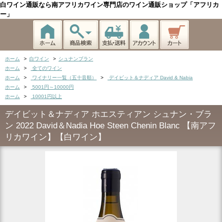
白ワイン通販なら南アフリカワイン専門店のワイン通販ショップ「アフリカ
ー」
ホーム
>
白ワイン
>
シュナンブラン
ホーム
>
全てのワイン
ホーム
>
ワイナリー一覧（五十音順）
>
デイビット＆ナディア David & Nabia
ホーム
>
5001円～10000円
ホーム
>
10001円以上
デイビット＆ナディア ホエスティアン シュナン・ブラ
ン 2022 David＆Nadia Hoe Steen Chenin Blanc 【南アフ
リカワイン】【白ワイン】