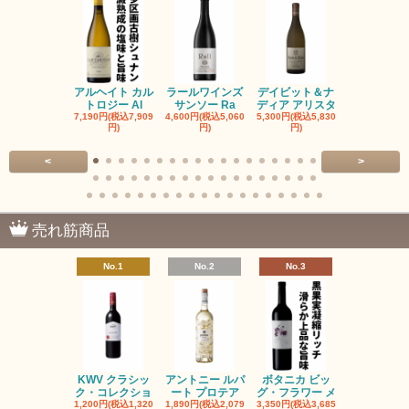
アルヘイト カル
ラールワインズ
デイビット＆ナ
デイビット
トロジー Al
サンソー Ra
ディア アリスタ
ディア エル
7,190円(税込7,909
4,600円(税込5,060
5,300円(税込5,830
5,300円(税込5
円)
円)
円)
円)
<
>
売れ筋商品
No.1
No.2
No.3
No.4
KWV クラシッ
アントニー ルパ
ボタニカ ビッ
ブーケンハ
ク・コレクショ
ート プロテア
グ・フラワー メ
クルーフ ポ
1,200円(税込1,320
1,890円(税込2,079
3,350円(税込3,685
1,560円(税込1