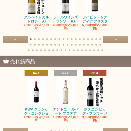
アルヘイト カル
ラールワインズ
デイビット＆ナ
デイビット
トロジー Al
サンソー Ra
ディア アリスタ
ディア エル
7,190円(税込7,909
4,600円(税込5,060
5,300円(税込5,830
5,300円(税込5
円)
円)
円)
円)
<
>
売れ筋商品
No.1
No.2
No.3
No.4
KWV クラシッ
アントニー ルパ
ボタニカ ビッ
ブーケンハ
ク・コレクショ
ート プロテア
グ・フラワー メ
クルーフ ポ
1,200円(税込1,320
1,890円(税込2,079
3,350円(税込3,685
1,560円(税込1
円)
円)
円)
円)