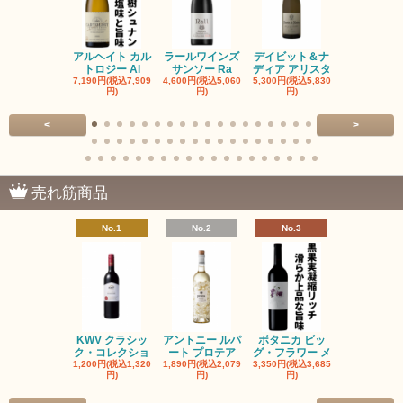
アルヘイト カル
ラールワインズ
デイビット＆ナ
デイビット
トロジー Al
サンソー Ra
ディア アリスタ
ディア エル
7,190円(税込7,909
4,600円(税込5,060
5,300円(税込5,830
5,300円(税込5
円)
円)
円)
円)
<
>
売れ筋商品
No.1
No.2
No.3
No.4
KWV クラシッ
アントニー ルパ
ボタニカ ビッ
ブーケンハ
ク・コレクショ
ート プロテア
グ・フラワー メ
クルーフ ポ
1,200円(税込1,320
1,890円(税込2,079
3,350円(税込3,685
1,560円(税込1
円)
円)
円)
円)