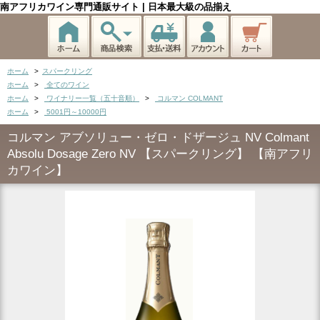
南アフリカワイン専門通販サイト | 日本最大級の品揃え
ホーム
>
スパークリング
ホーム
>
全てのワイン
ホーム
>
ワイナリー一覧（五十音順）
>
コルマン COLMANT
ホーム
>
5001円～10000円
コルマン アブソリュー・ゼロ・ドザージュ NV Colmant
Absolu Dosage Zero NV 【スパークリング】 【南アフリ
カワイン】