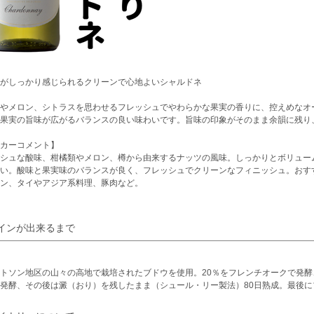
がしっかり感じられるクリーンで心地よいシャルドネ
やメロン、シトラスを思わせるフレッシュでやわらかな果実の香りに、控えめなオ
果実の旨味が広がるバランスの良い味わいです。旨味の印象がそのまま余韻に残り
カーコメント】
シュな酸味、柑橘類やメロン、樽から由来するナッツの風味。しっかりとボリュー
い。酸味と果実味のバランスが良く、フレッシュでクリーンなフィニッシュ。おす
ン、タイやアジア系料理、豚肉など。
インが出来るまで
トソン地区の山々の高地で栽培されたブドウを使用。20％をフレンチオークで発酵
発酵、その後は澱（おり）を残したまま（シュール・リー製法）80日熟成。最後に