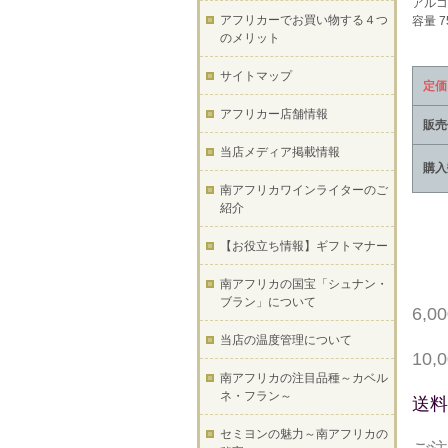
アルコ
アフリカーでお買い物する４つ
容量 7
のメリット
サイトマップ
定価
アフリカー店舗情報
販売
当店メディア掲載情報
購入
南アフリカワインライターのご
紹介
【お役立ち情報】ギフトマナー
南アフリカの国宝「シュナン・
ブラン」について
6,
当店の温度管理について
10
南アフリカの注目品種～カベル
ネ・フラン～
送料
セミヨンの魅力～南アフリカの