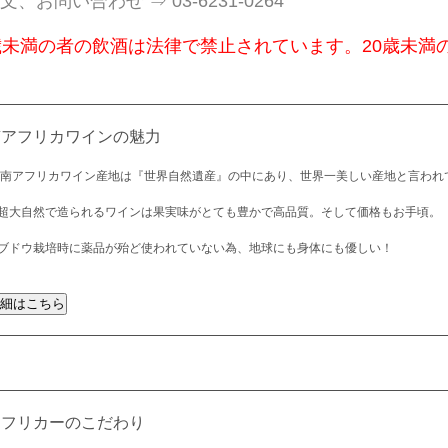
文、お問い合わせ ⇒ 03-6231-0264
歳未満の者の飲酒は法律で禁止されています。20歳未満
南アフリカワインの魅力
 南アフリカワイン産地は『世界自然遺産』の中にあり、世界一美しい産地と言われ
超大自然で造られるワインは果実味がとても豊かで高品質。そして価格もお手頃。
ブドウ栽培時に薬品が殆ど使われていない為、地球にも身体にも優しい！
アフリカーのこだわり