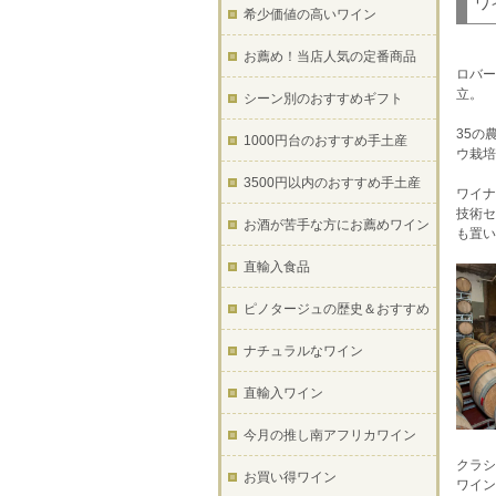
ワ
希少価値の高いワイン
お薦め！当店人気の定番商品
ロバー
立。
シーン別のおすすめギフト
35の
1000円台のおすすめ手土産
ウ栽培
3500円以内のおすすめ手土産
ワイナ
技術セ
お酒が苦手な方にお薦めワイン
も置い
直輸入食品
ピノタージュの歴史＆おすすめ
ナチュラルなワイン
直輸入ワイン
今月の推し南アフリカワイン
クラシ
お買い得ワイン
ワイン