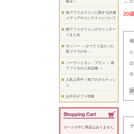
ご注
秘宝～
南アフリカワインに関する評価
20
メディアやコンテストについて
南アフリカワインのヴィンテー
ジまとめ
サンソー ～ かつて１位だった
黒ブドウの今 ～
①
ソーヴィニヨン・ブラン ～ 南
②
アフリカの人気品種 ～
③
人気上昇中！南アのグルナッシ
ュ
お中元ギフト特集
カートの中に商品はありません