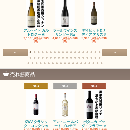
アルヘイト カル
ラールワインズ
デイビット＆ナ
デイビット
トロジー Al
サンソー Ra
ディア アリスタ
ディア エル
7,190円(税込7,909
4,600円(税込5,060
5,300円(税込5,830
5,300円(税込5
円)
円)
円)
円)
<
>
売れ筋商品
No.1
No.2
No.3
No.4
KWV クラシッ
アントニー ルパ
ボタニカ ビッ
ブーケンハ
ク・コレクショ
ート プロテア
グ・フラワー メ
クルーフ ポ
1,200円(税込1,320
1,890円(税込2,079
3,350円(税込3,685
1,560円(税込1