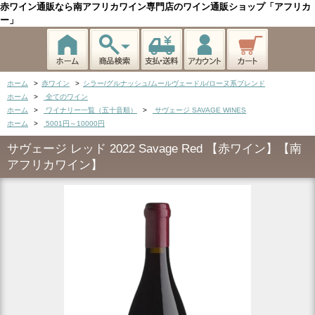
赤ワイン通販なら南アフリカワイン専門店のワイン通販ショップ「アフリカ
ー」
ホーム
>
赤ワイン
>
シラー/グルナッシュ/ムールヴェードル/ローヌ系ブレンド
ホーム
>
全てのワイン
ホーム
>
ワイナリー一覧（五十音順）
>
サヴェージ SAVAGE WINES
ホーム
>
5001円～10000円
サヴェージ レッド 2022 Savage Red 【赤ワイン】【南
アフリカワイン】