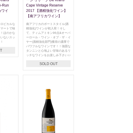
rans
ージ リザーブ De Krans
e-Run
Cape Vintage Reserve
カワイ
2017 【酒精強化ワイン】
【南アフリカワイン】
トロピカルな
南アフリカのポートスタイル(酒
スマートで味
精強化)ワインが初入荷！そし
ン！ほのかな
て、ティムアトキン96点&オーバ
ていないスッ
ーロール・ワイン・オブ・ザ・イ
す！
ヤー(酒精強化部門)獲得の濃厚で
パワフルなワインです！！強固な
T
タンニンと心地よい甘味のあるリ
ッチなワインをお楽しみ下さい♪♪
SOLD OUT