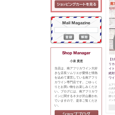
【3
小泉 貴恵
リカ
当店は、南アフリカワイン大好
イト
きな店長ソムリエが愛情と情熱
絶対
を込めて運営している南アフリ
ワイ
カワイン専門店です。ごゆっく
エア
りとお買い物をお楽しみくださ
の共
い。ブログには、南アフリカワ
ソム
インに関するネタが沢山書かれ
贈り
イン
ていますので、是非ご覧くださ
い。