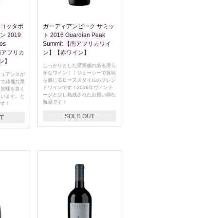
 コッタボ
ガーディアンピーク サミッ
 2019
ト 2016 Guardian Peak
bos
Summit 【南アフリカワイ
 【南アフリカ
ン】【赤ワイン】
ン】
しっかりとした果実感のある滑ら
かなワイン！！ジューシーで旨味
ニュアンスが
を感じるローヌスタイルのブレン
アで綺麗な果
ドワインです！2016年ヴィンテ
と旨味を良く
ージと少し熟成されたお買い得な
ています。と
逸品です！
です！
SOLD OUT
T