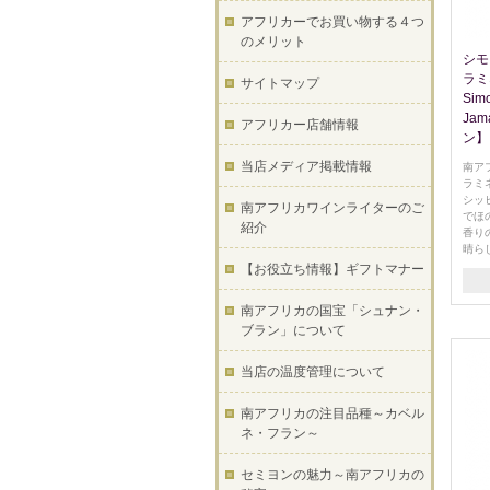
アフリカーでお買い物する４つ
のメリット
シモ
ラミ
サイトマップ
Simo
Ja
アフリカー店舗情報
ン】
当店メディア掲載情報
南ア
ラミ
シッ
南アフリカワインライターのご
でほ
紹介
香り
晴ら
【お役立ち情報】ギフトマナー
南アフリカの国宝「シュナン・
ブラン」について
当店の温度管理について
南アフリカの注目品種～カベル
ネ・フラン～
セミヨンの魅力～南アフリカの