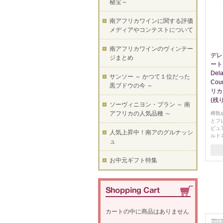
秘宝～
南アフリカワインに関する評価
メディアやコンテストについて
南アフリカワインのヴィンテー
デレ
ジまとめ
ート
Dela
サンソー ～ かつて１位だった
Cou
黒ブドウの今 ～
リカ
(残
ソーヴィニヨン・ブラン ～ 南
アフリカの人気品種 ～
樽熟
とフ
ピュ
人気上昇中！南アのグルナッシ
ルド
ュ
お中元ギフト特集
カートの中に商品はありません