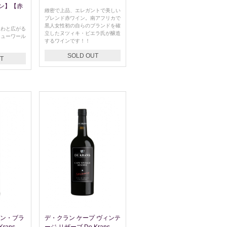
ン】【赤
緻密で上品、エレガントで美しい
ブレンド赤ワイン。南アフリカで
黒人女性初の自らのブランドを確
じわと広がる
立したヌツィキ・ビエラ氏が醸造
ニューワール
するワインです！！
SOLD OUT
T
ナン・ブラ
デ・クラン ケープ ヴィンテ