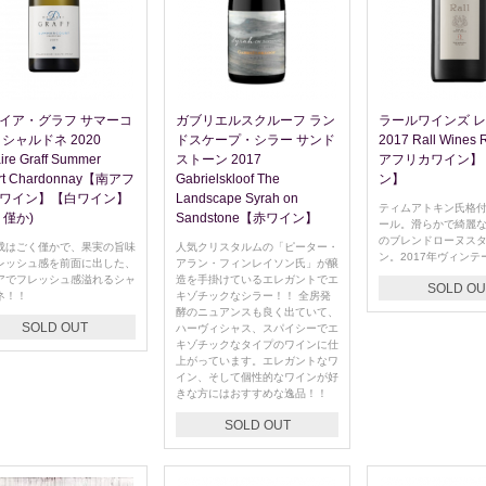
イア・グラフ サマーコ
ガブリエルスクルーフ ラン
ラールワインズ 
 シャルドネ 2020
ドスケープ・シラー サンド
2017 Rall Wines
ire Graff Summer
ストーン 2017
アフリカワイン】
rt Chardonnay【南アフ
Gabrielskloof The
ン】
ワイン】【白ワイン】
Landscape Syrah on
ティムアトキン氏格付
り僅か)
Sandstone【赤ワイン】
ール。滑らかで綺麗
のブレンドローヌス
成はごく僅かで、果実の旨味
人気クリスタルムの「ピーター・
ン。2017年ヴィンテ
レッシュ感を前面に出した、
アラン・フィンレイソン氏」が醸
アでフレッシュ感溢れるシャ
造を手掛けているエレガントでエ
SOLD OU
ネ！！
キゾチックなシラー！！ 全房発
酵のニュアンスも良く出ていて、
SOLD OUT
ハーヴィシャス、スパイシーでエ
キゾチックなタイプのワインに仕
上がっています。エレガントなワ
イン、そして個性的なワインが好
きな方にはおすすめな逸品！！
SOLD OUT