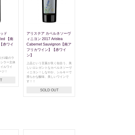
レッド
アリステア カベルネソーヴ
 Red 【南
ィニヨン 2017 Aristea
【赤ワイ
Cabernet Sauvignon【南ア
フリカワイン】【赤ワイ
ン】
け1級のラ
なシラー主体
上品という言葉が良く似合う、美
タイルワイ
しいエレガントなカベルネソーヴ
ージ！
ィニヨン！しなやか、シルキーで
滑らかな酸味、美しいワインで
T
す！！
SOLD OUT