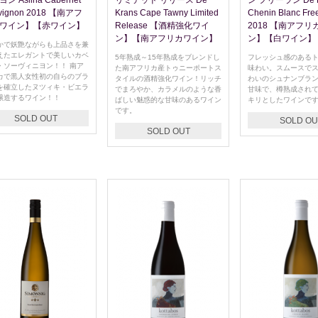
ン Aslina Cabernet
リミテッド リリース De
ン フリーラン De K
vignon 2018 【南アフ
Krans Cape Tawny Limited
Chenin Blanc Fre
ワイン】【赤ワイン】
Release 【酒精強化ワイ
2018 【南アフリ
ン】【南アフリカワイン】
ン】【白ワイン】
かで妖艶ながらも上品さを兼
えたエレガントで美しいカベ
5年熟成～15年熟成をブレンドし
フレッシュ感のある
・ソーヴィニヨン！！ 南ア
た南アフリカ産トゥニーポートス
味わい。スムースで
カで黒人女性初の自らのブラ
タイルの酒精強化ワイン！リッチ
わいのシュナンブラ
を確立したヌツィキ・ビエラ
でまろやか、カラメルのような香
甘味で、樽熟成され
醸造するワイン！！
ばしい魅惑的な甘味のあるワイン
キリとしたワインで
です。
SOLD OUT
SOLD OU
SOLD OUT