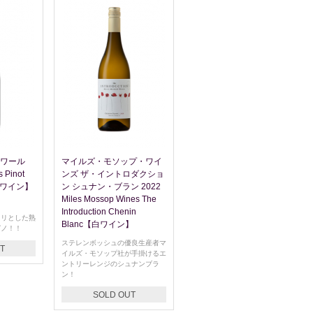
ノワール
マイルズ・モソップ・ワイ
s Pinot
ンズ ザ・イントロダクショ
カワイン】
ン シュナン・ブラン 2022
Miles Mossop Wines The
Introduction Chenin
キリとした熟
Blanc【白ワイン】
ピノ！！
ステレンボッシュの優良生産者マ
T
イルズ・モソップ社が手掛けるエ
ントリーレンジのシュナンブラ
ン！
SOLD OUT