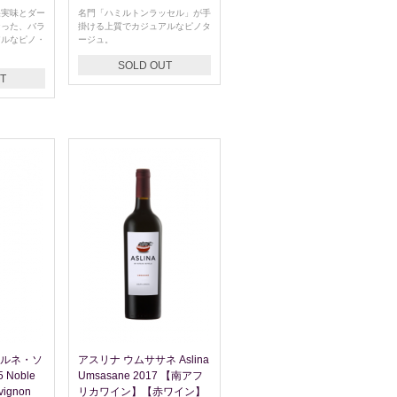
果実味とダー
名門「ハミルトンラッセル」が手
なった、バラ
掛ける上質でカジュアルなピノタ
アルなピノ・
ージュ。
SOLD OUT
T
ベルネ・ソ
アスリナ ウムササネ Aslina
Noble
Umsasane 2017 【南アフ
uvignon
リカワイン】【赤ワイン】