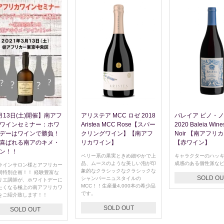
月13日(土)開催】南アフ
アリステア MCC ロゼ 2018
バレイア ピノ・
ワインセミナー：ホワ
Aristea MCC Rose【スパー
2020 Baleia Wine
デーはワインで勝負！
クリングワイン】【南アフ
Noir 【南アフリ
喜ばれる南アのキメ・
リカワイン】
【赤ワイン】
ン！！
ベリー系の果実ときめ細やかで上
キャラクターのハッ
品、ムースのような美しい泡が印
成感のある個性派な
ラインサロン様とアフリカー
象的なクラシックなクラシックな
同特別企画！！ 経験豊富な
SOLD OU
シャンパーニュスタイルの
リエ講師が、ホワイトデーに
MCC！！生産量4,000本の希少品
たくなる極上の南アフリカワ
です。
をご紹介致します！！
SOLD OUT
SOLD OUT