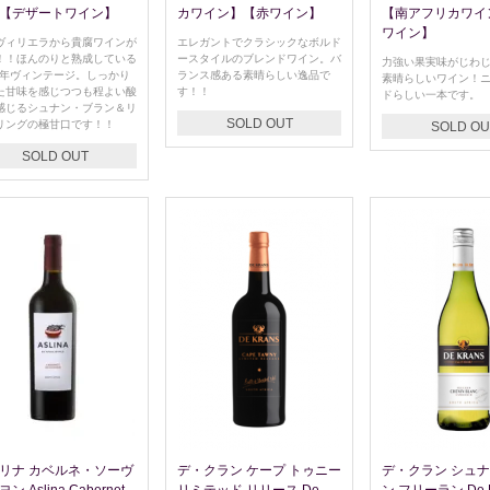
【デザートワイン】
カワイン】【赤ワイン】
【南アフリカワイ
ワイン】
ヴィリエラから貴腐ワインが
エレガントでクラシックなボルド
！！ほんのりと熟成している
ースタイルのブレンドワイン。バ
力強い果実味がじわ
10年ヴィンテージ。しっかり
ランス感ある素晴らしい逸品で
素晴らしいワイン！
た甘味を感じつつも程よい酸
す！！
ドらしい一本です。
感じるシュナン・ブラン＆リ
SOLD OUT
リングの極甘口です！！
SOLD OU
SOLD OUT
リナ カベルネ・ソーヴ
デ・クラン ケープ トゥニー
デ・クラン シュ