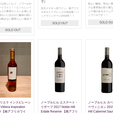
で）
では珍しいピノ・ノワールの
程よい酸味、明るい
ートワイン！！ピノらしいイ
クな果実味が折り重
店主イチオシ赤ワイン。南アフリ
などの果実やミカンを感じさ
ンス感のあるカジュ
カボルドーブレンドの決定版！バ
味わいにほのかに酸味の効い
ノワールです！！
ックヴィンテージ2009年！！
み飽きない素晴らしい逸品で
SOLD OU
！
SOLD OUT
SOLD OUT
リエラ インスピレーシ
ノーブルヒル エステート・
ノーブルヒル カ
illiera Inspiration
リザーブ 2017 Noble Hill
ーヴィニヨン 2015 
10 【南アフリカワイ
Estate Reserve 【南アフリ
Hill Cabernet Sa