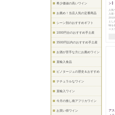
ン】
希少価値の高いワイン
人気
お薦め！当店人気の定番商品
入荷
20
とし
シーン別のおすすめギフト
味を
ース
1000円台のおすすめ手土産
3500円以内のおすすめ手土産
お酒が苦手な方にお薦めワイン
直輸入食品
ピノタージュの歴史＆おすすめ
ナチュラルなワイン
直輸入ワイン
今月の推し南アフリカワイン
アス
お買い得ワイン