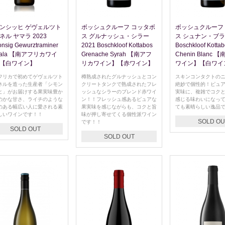
ンシッヒ ゲヴェルツト
ボッシュクルーフ コッタボ
ボッシュクルーフ
ネル ヤマラ 2023
ス グルナッシュ・シラー
ス シュナン・ブラン
nsig Gewurztraminer
2021 Boschkloof Kottabos
Boschkloof Kotta
mala 【南アフリカワイ
Grenache Syrah 【南アフ
Chenin Blanc
【白ワイン】
リカワイン】【赤ワイン】
ワイン】【白ワイ
フリカで初めてゲヴェルツト
樽熟成されたグルナッシュとコン
スキンコンタクトの
ネルを造った生産者「シモン
クリートタンクで熟成されたフレ
絶妙で個性的！ピュ
ヒ」がお届けする果実味豊か
ッシュなシラーのブレンド赤ワイ
実味に、複雑でコク
のかな甘さ、ライチのような
ン！！フレッシュ感あるピュアな
感じる味わいになっ
のある幅広い人に愛される素
果実味を感じながらも、コクと旨
ても素晴らしい逸品
しいワインです！！
味が押し寄せてくる個性派ワイン
SOLD OU
です！！
SOLD OUT
SOLD OUT