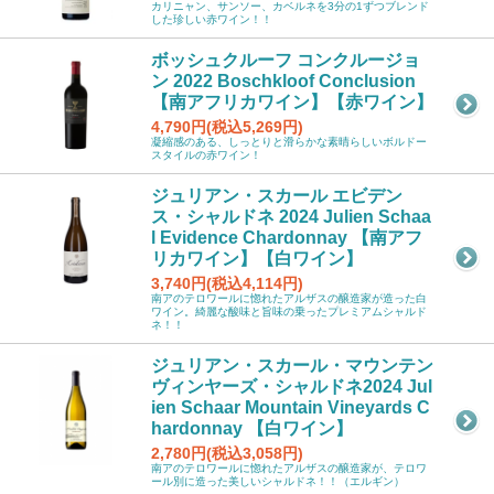
カリニャン、サンソー、カベルネを3分の1ずつブレンド
した珍しい赤ワイン！！
ボッシュクルーフ コンクルージョ
ン 2022 Boschkloof Conclusion
【南アフリカワイン】【赤ワイン】
4,790円(税込5,269円)
凝縮感のある、しっとりと滑らかな素晴らしいボルドー
スタイルの赤ワイン！
ジュリアン・スカール エビデン
ス・シャルドネ 2024 Julien Schaa
l Evidence Chardonnay 【南アフ
リカワイン】【白ワイン】
3,740円(税込4,114円)
南アのテロワールに惚れたアルザスの醸造家が造った白
ワイン。綺麗な酸味と旨味の乗ったプレミアムシャルド
ネ！！
ジュリアン・スカール・マウンテン
ヴィンヤーズ・シャルドネ2024 Jul
ien Schaar Mountain Vineyards C
hardonnay 【白ワイン】
2,780円(税込3,058円)
南アのテロワールに惚れたアルザスの醸造家が、テロワ
ール別に造った美しいシャルドネ！！（エルギン）