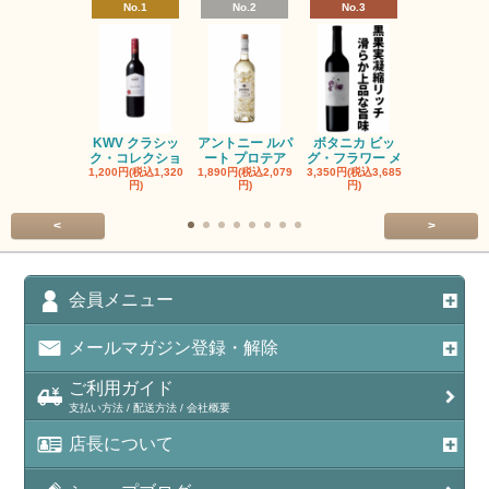
No.1
No.2
No.3
No.4
KWV クラシッ
アントニー ルパ
ボタニカ ビッ
ブーケンハ
ク・コレクショ
ート プロテア
グ・フラワー メ
クルーフ ポ
1,200円(税込1,320
1,890円(税込2,079
3,350円(税込3,685
1,560円(税込1
円)
円)
円)
円)
<
>
会員メニュー
メールマガジン登録・解除
ご利用ガイド
支払い方法 / 配送方法 / 会社概要
店長について