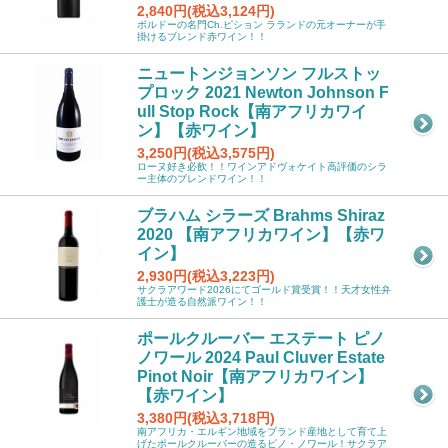
2,840円(税込3,124円)
ボルドーの名門Ch.ピション ラランドの元オーナーが手
掛けるブレンド赤ワイン！！
ニュートンジョンソン フルストッ
プロック 2021 Newton Johnson F
ull Stop Rock【南アフリカワイ
ン】【赤ワイン】
3,250円(税込3,575円)
ローヌ好き必飲！！ワインアドヴォケイト高評価のシラ
ー主体のブレンドワイン！！
ブラハム シラーズ Brahms Shiraz
2020 【南アフリカワイン】【赤ワ
イン】
2,930円(税込3,223円)
サクラアワード2026にてゴールド賞受賞！！天才女性弁
護士が造る自然派ワイン！！
ポールクルーバー エステート ピノ
ノワール 2024 Paul Cluver Estate
Pinot Noir【南アフリカワイン】
【赤ワイン】
3,380円(税込3,718円)
南アフリカ・エルギン地域をブランド産地として育て上
げたポールクルーバーの造るピノ・ノワール！サクラア