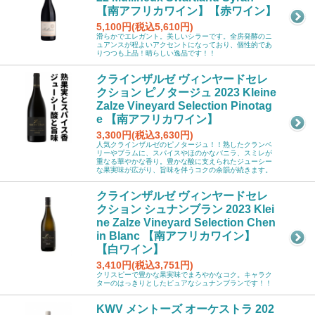
【南アフリカワイン】【赤ワイン】
5,100円(税込5,610円)
滑らかでエレガント。美しいシラーです。全房発酵のニ
ュアンスが程よいアクセントになっており、個性的であ
りつつも上品！晴らしい逸品です！！
クラインザルゼ ヴィンヤードセレ
クション ピノタージュ 2023 Kleine
Zalze Vineyard Selection Pinotag
e 【南アフリカワイン】
3,300円(税込3,630円)
人気クラインザルゼのピノタージュ！！熟したクランベ
リーやプラムに、スパイスやほのかなバニラ、スミレが
重なる華やかな香り。豊かな酸に支えられたジューシー
な果実味が広がり、旨味を伴うコクの余韻が続きます。
クラインザルゼ ヴィンヤードセレ
クション シュナンブラン 2023 Klei
ne Zalze Vineyard Selection Chen
in Blanc 【南アフリカワイン】
【白ワイン】
3,410円(税込3,751円)
クリスピーで豊かな果実味でまろやかなコク。キャラク
ターのはっきりとしたピュアなシュナンブランです！！
KWV メントーズ オーケストラ 202