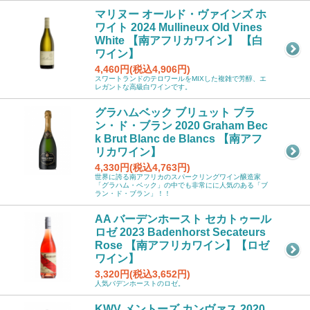
マリヌー オールド・ヴァインズ ホ
ワイト 2024 Mullineux Old Vines
White 【南アフリカワイン】 【白
ワイン】
4,460円(税込4,906円)
スワートランドのテロワールをMIXした複雑で芳醇、エ
レガントな高級白ワインです。
グラハムベック ブリュット ブラ
ン・ド・ブラン 2020 Graham Bec
k Brut Blanc de Blancs 【南アフ
リカワイン】
4,330円(税込4,763円)
世界に誇る南アフリカのスパークリングワイン醸造家
「グラハム・ベック」の中でも非常にに人気のある「ブ
ラン・ド・ブラン」！！
AA バーデンホースト セカトゥール
ロゼ 2023 Badenhorst Secateurs
Rose 【南アフリカワイン】【ロゼ
ワイン】
3,320円(税込3,652円)
人気バデンホーストのロゼ。
KWV メントーズ カンヴァス 2020