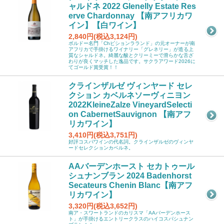
ャルドネ 2022 Glenelly Estate Res
erve Chardonnay 【南アフリカワ
イン】【白ワイン】
2,840円(税込3,124円)
ボルドー名門「Chピションラランド」の元オーナーが南
アフリカで手掛けるワイナリー「グレネリー」が造る上
質なシャルドネ。綺麗な酸とクリーミーで滑らかな舌ざ
わりが良くマッチした逸品です。サクラアワード2026に
てゴールド賞受賞！！
クラインザルゼ ヴィンヤード セレ
クション カベルネソーヴィニヨン
2022KleineZalze VineyardSelecti
on CabernetSauvignon 【南アフ
リカワイン】
3,410円(税込3,751円)
好評コスパワインの代名詞。クラインザルゼのヴィンヤ
ードセレクションカベルネ。
AAバーデンホースト セカトゥール
シュナンブラン 2024 Badenhorst
Secateurs Chenin Blanc【南アフ
リカワイン】
3,320円(税込3,652円)
南ア・スワートランドのカリスマ「AAバーデンホース
ト」が手掛けるエントリークラスのハイコスパシュナン