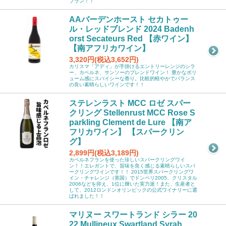
ブラン！！
AAバーデンホースト セカトゥー
ル・レッドブレンド 2024 Badenh
orst Secateurs Red 【赤ワイン】
【南アフリカワイン】
3,320円(税込3,652円)
カリスマ「アディ」が手掛けるエントリーレンジのシラ
ー、カベルネ、サンソーのブレンドワイン！ 豊かなボリ
ューム感にスパイシーな香り。比較的軽やかでバランス
の良い素晴らしいワインです！！
ステレンラスト MCC ロゼ スパー
クリング Stellenrust MCC Rose S
parkling Clement de Lure 【南ア
フリカワイン】 【スパークリン
グ】
2,899円(税込3,189円)
カベルネフランを使った珍しいスパークリングワイ
ン！！エレガントで、旨味を良く感じる素晴らしいスパ
ークリングワインです！！ 2015世界スパークリングワ
イン・チャレンジ（英国）でドンペリ2005、クリスタル
2006などを抑え、1位に輝いた実力派！また、生産者と
して、2012ロンドンオリンピックの公式ワイナリーに選
ばれました！！
マリヌー スワートランド シラー 20
22 Mullineux Swartland Syrah