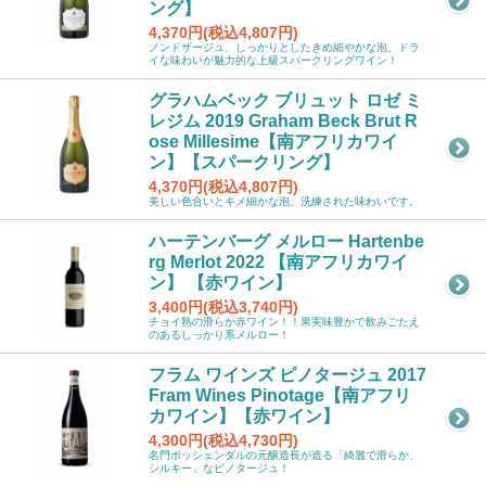
ング】
4,370円(税込4,807円)
ノンドザージュ、しっかりとしたきめ細やかな泡、ドラ
イな味わいが魅力的な上級スパークリングワイン！
グラハムベック ブリュット ロゼ ミ
レジム 2019 Graham Beck Brut R
ose Millesime【南アフリカワイ
ン】【スパークリング】
4,370円(税込4,807円)
美しい色合いとキメ細かな泡、洗練された味わいです。
ハーテンバーグ メルロー Hartenbe
rg Merlot 2022 【南アフリカワイ
ン】 【赤ワイン】
3,400円(税込3,740円)
チョイ熟の滑らか赤ワイン！！果実味豊かで飲みごたえ
のあるしっかり系メルロー！
フラム ワインズ ピノタージュ 2017
Fram Wines Pinotage【南アフリ
カワイン】【赤ワイン】
4,300円(税込4,730円)
名門ボッシェンダルの元醸造長が造る「綺麗で滑らか、
シルキー」なピノタージュ！