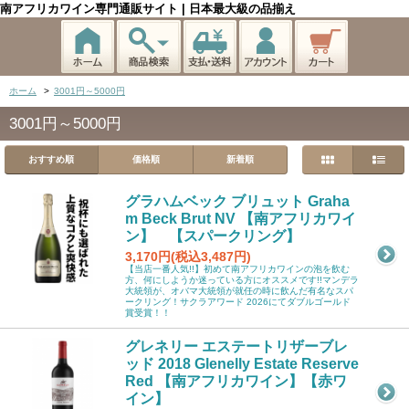
南アフリカワイン専門通販サイト | 日本最大級の品揃え
ホーム
>
3001円～5000円
3001円～5000円
おすすめ順
価格順
新着順
グラハムベック ブリュット Graha
m Beck Brut NV 【南アフリカワイ
ン】 【スパークリング】
3,170円(税込3,487円)
【当店一番人気!!】初めて南アフリカワインの泡を飲む
方、何にしようか迷っている方にオススメです!!マンデラ
大統領が、オバマ大統領が就任の時に飲んだ有名なスパ
ークリング！サクラアワード 2026にてダブルゴールド
賞受賞！！
グレネリー エステートリザーブレ
ッド 2018 Glenelly Estate Reserve
Red 【南アフリカワイン】【赤ワ
イン】