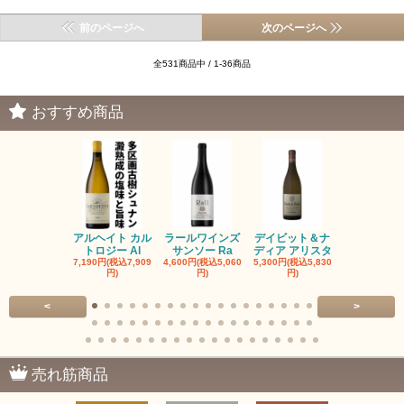
前のページへ
次のページへ
全531商品中 / 1-36商品
おすすめ商品
アルヘイト カル
ラールワインズ
デイビット＆ナ
デイビット
トロジー Al
サンソー Ra
ディア アリスタ
ディア エル
7,190円(税込7,909
4,600円(税込5,060
5,300円(税込5,830
5,300円(税込5
円)
円)
円)
円)
<
>
売れ筋商品