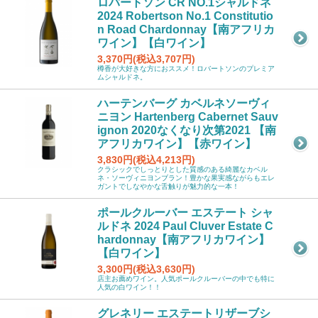
ロバートソン CR NO.1シャルドネ
2024 Robertson No.1 Constitutio
n Road Chardonnay【南アフリカ
ワイン】【白ワイン】
3,370円(税込3,707円)
樽香が大好きな方におススメ！ロバートソンのプレミア
ムシャルドネ。
ハーテンバーグ カベルネソーヴィ
ニヨン Hartenberg Cabernet Sauv
ignon 2020なくなり次第2021 【南
アフリカワイン】【赤ワイン】
3,830円(税込4,213円)
クラシックでしっとりとした質感のある綺麗なカベル
ネ・ソーヴィニヨンブラン！豊かな果実感ながらもエレ
ガントでしなやかな舌触りが魅力的な一本！
ポールクルーバー エステート シャ
ルドネ 2024 Paul Cluver Estate C
hardonnay【南アフリカワイン】
【白ワイン】
3,300円(税込3,630円)
店主お薦めワイン。人気ポールクルーバーの中でも特に
人気の白ワイン！！
グレネリー エステートリザーブシ