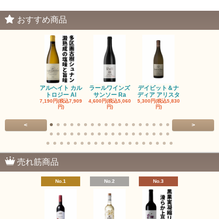
おすすめ商品
アルヘイト カル
ラールワインズ
デイビット＆ナ
デイビット
トロジー Al
サンソー Ra
ディア アリスタ
ディア エル
7,190円(税込7,909
4,600円(税込5,060
5,300円(税込5,830
5,300円(税込5
円)
円)
円)
円)
<
>
売れ筋商品
No.1
No.2
No.3
No.4