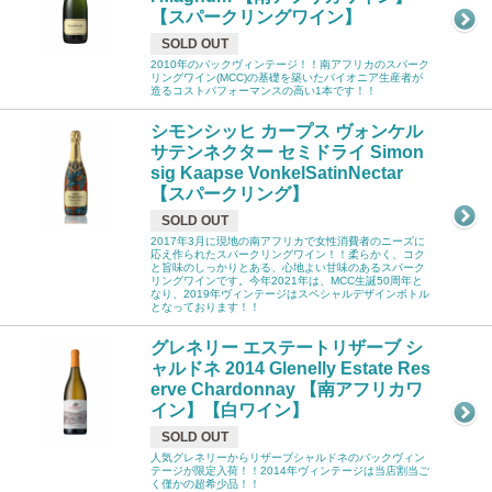
【スパークリングワイン】
SOLD OUT
2010年のバックヴィンテージ！！南アフリカのスパーク
リングワイン(MCC)の基礎を築いたパイオニア生産者が
造るコストパフォーマンスの高い1本です！！
シモンシッヒ カープス ヴォンケル
サテンネクター セミドライ Simon
sig Kaapse VonkelSatinNectar
【スパークリング】
SOLD OUT
2017年3月に現地の南アフリカで女性消費者のニーズに
応え作られたスパークリングワイン！！柔らかく、コク
と旨味のしっかりとある、心地よい甘味のあるスパーク
リングワインです。今年2021年は、MCC生誕50周年と
なり、2019年ヴィンテージはスペシャルデザインボトル
となっております！！
グレネリー エステートリザーブ シ
ャルドネ 2014 Glenelly Estate Res
erve Chardonnay 【南アフリカワ
イン】【白ワイン】
SOLD OUT
人気グレネリーからリザーブシャルドネのバックヴィン
テージが限定入荷！！2014年ヴィンテージは当店割当ご
く僅かの超希少品！！