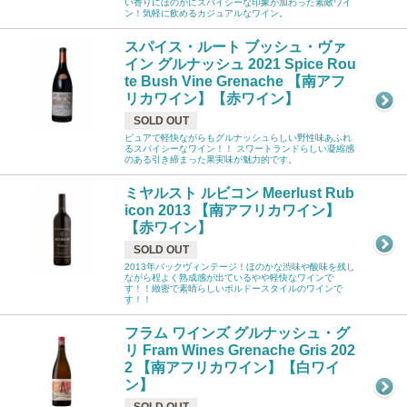
い香りにほのかにスパイシーな印象が加わった素敵ワイ
ン！気軽に飲めるカジュアルなワイン。
スパイス・ルート ブッシュ・ヴァ
イン グルナッシュ 2021 Spice Rou
te Bush Vine Grenache 【南アフ
リカワイン】【赤ワイン】
SOLD OUT
ピュアで軽快ながらもグルナッシュらしい野性味あふれ
るスパイシーなワイン！！ スワートランドらしい凝縮感
のある引き締まった果実味が魅力的です。
ミヤルスト ルビコン Meerlust Rub
icon 2013 【南アフリカワイン】
【赤ワイン】
SOLD OUT
2013年バックヴィンテージ！ほのかな渋味や酸味を残し
ながら程よく熟成感が出ているやや軽快なワインで
す！！緻密で素晴らしいボルドースタイルのワインで
す！！
フラム ワインズ グルナッシュ・グ
リ Fram Wines Grenache Gris 202
2 【南アフリカワイン】【白ワイ
ン】