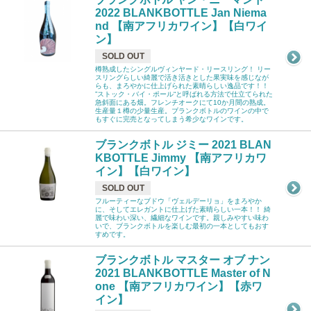
2022 BLANKBOTTLE Jan Niema
nd 【南アフリカワイン】【白ワイ
ン】
SOLD OUT
樽熟成したシングルヴィンヤード・リースリング！ リー
スリングらしい綺麗で活き活きとした果実味を感じなが
らも、まろやかに仕上げられた素晴らしい逸品です！！
”ストック・バイ・ポール“と呼ばれる方法で仕立てられた
急斜面にある畑。フレンチオークにて10か月間の熟成。
生産量１樽の少量生産。ブランクボトルのワインの中で
もすぐに完売となってしまう希少なワインです。
ブランクボトル ジミー 2021 BLAN
KBOTTLE Jimmy 【南アフリカワ
イン】【白ワイン】
SOLD OUT
フルーティーなブドウ「ヴェルデーリョ」をまろやか
に、そしてエレガントに仕上げた素晴らしい一本！！ 綺
麗で味わい深い、繊細なワインです。親しみやすい味わ
いで、ブランクボトルを楽しむ最初の一本としてもおす
すめです。
ブランクボトル マスター オブ ナン
2021 BLANKBOTTLE Master of N
one 【南アフリカワイン】【赤ワ
イン】