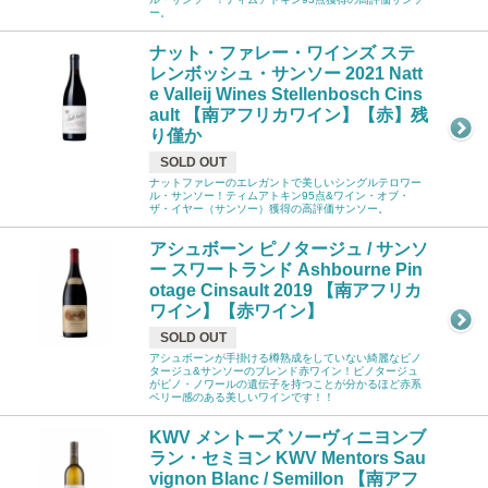
ー。
ナット・ファレー・ワインズ ステ
レンボッシュ・サンソー 2021 Natt
e Valleij Wines Stellenbosch Cins
ault 【南アフリカワイン】【赤】残
り僅か
SOLD OUT
ナットファレーのエレガントで美しいシングルテロワー
ル・サンソー！ティムアトキン95点&ワイン・オブ・
ザ・イヤー（サンソー）獲得の高評価サンソー。
アシュボーン ピノタージュ / サンソ
ー スワートランド Ashbourne Pin
otage Cinsault 2019 【南アフリカ
ワイン】【赤ワイン】
SOLD OUT
アシュボーンが手掛ける樽熟成をしていない綺麗なピノ
タージュ&サンソーのブレンド赤ワイン！ピノタージュ
がピノ・ノワールの遺伝子を持つことが分かるほど赤系
ベリー感のある美しいワインです！！
KWV メントーズ ソーヴィニヨンブ
ラン・セミヨン KWV Mentors Sau
vignon Blanc / Semillon 【南アフ