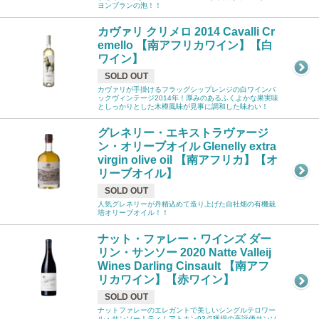
ヨンブランの泡！！
カヴァリ クリメロ 2014 Cavalli Cr
emello 【南アフリカワイン】【白
ワイン】
SOLD OUT
カヴァリが手掛けるフラッグシップレンジの白ワインバ
ックヴィンテージ2014年！厚みのあるふくよかな果実味
としっかりとした木樽風味が見事に調和した味わい！
グレネリー・エキストラヴァージ
ン・オリーブオイル Glenelly extra
virgin olive oil 【南アフリカ】【オ
リーブオイル】
SOLD OUT
人気グレネリーが丹精込めて造り上げた自社畑の有機栽
培オリーブオイル！！
ナット・ファレー・ワインズ ダー
リン・サンソー 2020 Natte Valleij
Wines Darling Cinsault 【南アフ
リカワイン】【赤ワイン】
SOLD OUT
ナットファレーのエレガントで美しいシングルテロワー
ル・サンソー！ティムアトキン93点獲得の高評価サンソ