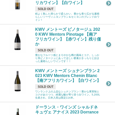
リカワイン】【白ワイン】
SOLD OUT
程よく熟した滑らかで柔らかい、豊かな香り広がる素晴
らしいソーヴィニヨンブラン＆セミヨンのブレンド白ワ
イン！
KWV メントーズ ピノタージュ 202
0 KWV Mentors Pinotage 【南ア
フリカワイン】【赤ワイン】残り僅
か
SOLD OUT
豊かなフルーツ感とまろやかな樽の風味とコク。しっか
り系ピノタージュにあってほしい要素がきっちりと詰ま
った素晴らしいワインです！！
KWV メントーズ シュナンブラン 2
023 KWV Mentors Chenin Blanc
【南アフリカワイン】【白ワイン】
SOLD OUT
ワンランク上の上品なシュナンブラン！豊かな果実味と
コクがありつつ、綺麗な酸が寄り添う白ワイン。5,200L
生産され、日本入荷は限定114本。
ドーランス・ワインズ シャルドネ
キュヴェ アナイス 2023 Dorrance