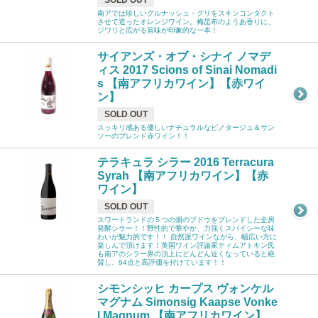
SOLD OUT
南アでは珍しいグルナッシュ・グリをスキンコンタクト
させて造ったオレンジワイン。梅昆布のようあ香りに、
ジワリと広がる旨味が印象的な一本！
サイアンズ・オブ・シナイ ノマデ
ィス 2017 Scions of Sinai Nomadi
s 【南アフリカワイン】【赤ワイ
ン】
SOLD OUT
スッキリ感ある優しいナチュラルなピノタージュ＆サン
ソーのブレンド赤ワイン！！
テラキュラ シラー 2016 Terracura
Syrah 【南アフリカワイン】【赤
ワイン】
SOLD OUT
スワートランドの５つの畑のブドウをブレンドした全房
発酵シラー！！野性的で華やか、力強くスパイシーな味
わいが魅力的です！！ 自然派ワインながら、幅広い方に
楽しんで頂けます！英国ワイン評論家ティムアトキン氏
も南アのシラー界の頂上にどんどん近くなっていると絶
賛し、94点と高評価を付けています！！
シモンシッヒ カープス ヴォンケル
マグナム Simonsig Kaapse Vonke
l Magnum 【南アフリカワイン】