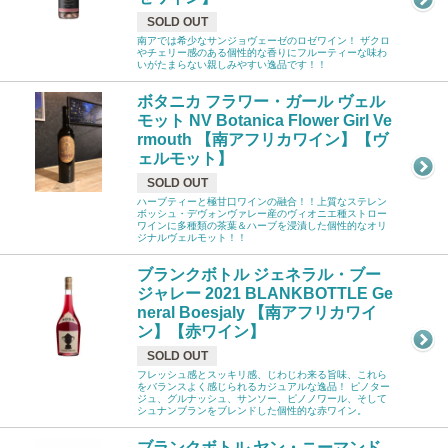
SOLD OUT
南アでは希少なサンジョヴェーゼのロゼワイン！ ザクロ
やチェリー感のある個性的な香りにフルーティーな味わ
いがたまらない親しみやすい逸品です！！
ボタニカ フラワー・ガール ヴェル
モット NV Botanica Flower Girl Ve
rmouth 【南アフリカワイン】【ヴ
ェルモット】
SOLD OUT
ハーブティーと極甘口ワインの融合！！上質なステレン
ボッシュ・デヴォンヴァレー産のヴィオニエ種ストロー
ワインに多種類の茶葉＆ハーブを浸漬した個性的なオリ
ジナルヴェルモット！！
ブランクボトル ジェネラル・ブー
ジャレー 2021 BLANKBOTTLE Ge
neral Boesjaly 【南アフリカワイ
ン】【赤ワイン】
SOLD OUT
フレッシュ感とスッキリ感、じわじわ来る旨味、これら
をバランスよく感じられるカジュアルな逸品！ ピノター
ジュ、グルナッシュ、サンソー、ピノノワール、そして
シュナンブランをブレンドした個性的な赤ワイン。
ブランクボトル ヤン・ニーマンド