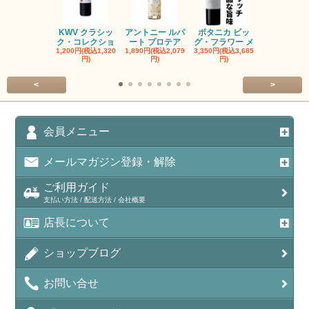
KWV クラシッ
アントニー ルパ
ボタニカ ビッ
ブーケンハ
ク・コレクショ
ート プロテア
グ・フラワー メ
クルーフ ポ
1,200円(税込1,320
1,890円(税込2,079
3,350円(税込3,685
1,560円(税込1
円)
円)
円)
円)
<
>
会員メニュー
メールマガジン登録・解除
ご利用ガイド
支払い方法 / 配送方法 / 会社概要
店長について
ショップブログ
お問い合せ