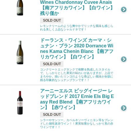
Wines Chardonnay Cuvee Anais
【南アフリカワイン】【白ワイン】
残り僅か
SOLD OUT
レモンクリームのような爽やかでリッチな風味も感じら
れる美しく上品なシャルドネです！
ドーランス・ワインズ カーマ・シ
ュナン・ブラン 2020 Dorrance Wi
nes Kama Chenin Blanc 【南アフ
リカワイン】【白ワイン】
SOLD OUT
コンクリートエッグタンクで発酵＆熟成したスタイル
で、しっかりとした果実の味わいがありますが、上品で
まろやか。焼いたリンゴのような香ばしい風味が余韻に
残る印象的なシュナンブランです！！
アーニーエルス ビッグイージー レ
ッドブレンド 2017 Ernie Els Big E
asy Red Blend 【南アフリカワイ
ン】【赤ワイン】
SOLD OUT
シラーやサンソー、カベルネソーヴィニヨン等をブレン
ドした個性派赤ワイン！！果実味豊かなしっかり系の赤
ワインです！！