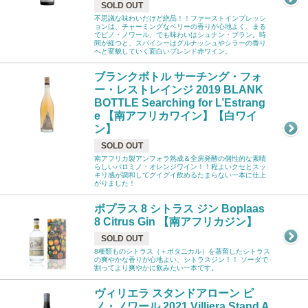
SOLD OUT
不思議な味わいだけど絶品！！ファーストインプレッシ
ョンは、チャーミングなベリーの香りが心地よく、まる
でピノ・ノワール、でも味わいはシュナン・ブラン。時
間が経つと、スパイシーはグルナッシュやシラーの香り
へと変貌していく面白いブレンド赤ワイン。
ブランクボトル サーチング・フォ
ー・レストレインジ 2019 BLANK
BOTTLE Searching for L’Estrang
e 【南アフリカワイン】【白ワイ
ン】
SOLD OUT
南アフリカ製アンフォラ熟成＆全房発酵の個性的な素晴
らしいパロミノ・オレンジワイン！！程よいクセとスッ
キリ感が調和してグイグイ飲めるたまらない一本に仕上
がりました！
ボプラス 8 シトラス ジン Boplaas
8 Citrus Gin 【南アフリカジン】
SOLD OUT
8種類ものシトラス（＋ボタニカル）を蒸留したシトラス
の爽やかな香りが心地よい、シトラスジン！！ ソーダで
割ってより爽やかに飲みたい一本です。
ヴィリエラ スタンドアローン ピ
ノ・ノワール 2021 Villiera Stand A