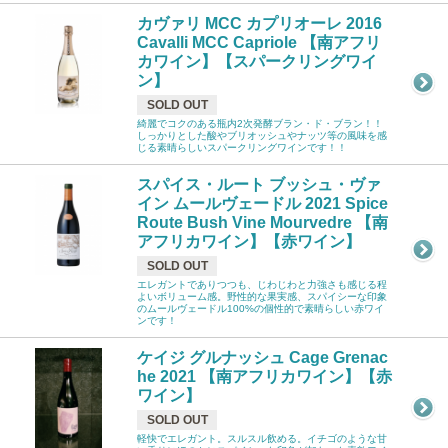
カヴァリ MCC カプリオーレ 2016
Cavalli MCC Capriole 【南アフリ
カワイン】【スパークリングワイ
ン】
SOLD OUT
綺麗でコクのある瓶内2次発酵ブラン・ド・ブラン！！
しっかりとした酸やブリオッシュやナッツ等の風味を感
じる素晴らしいスパークリングワインです！！
スパイス・ルート ブッシュ・ヴァ
イン ムールヴェードル 2021 Spice
Route Bush Vine Mourvedre 【南
アフリカワイン】【赤ワイン】
SOLD OUT
エレガントでありつつも、じわじわと力強さも感じる程
よいボリューム感。野性的な果実感、スパイシーな印象
のムールヴェードル100%の個性的で素晴らしい赤ワイ
ンです！
ケイジ グルナッシュ Cage Grenac
he 2021 【南アフリカワイン】【赤
ワイン】
SOLD OUT
軽快でエレガント。スルスル飲める。イチゴのような甘