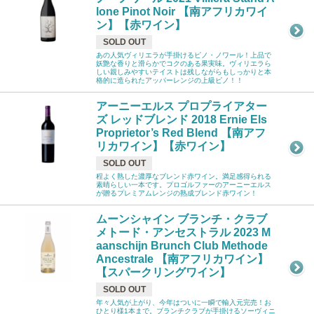
lone Pinot Noir 【南アフリカワイ
ン】【赤ワイン】
SOLD OUT
あの人気ヴィリエラが手掛けるピノ・ノワール！上品で
妖艶な香りと滑らかでコクのある果実味。ヴィリエラら
しい親しみやすいテイストは残しながらもしっかりと本
格的に造られたアッパーレンジの上級ピノ！！
アーニーエルス プロプライアター
ズ レッドブレンド 2018 Ernie Els
Proprietor’s Red Blend 【南アフ
リカワイン】【赤ワイン】
SOLD OUT
程よく熟した濃厚なブレンド赤ワイン。満足感得られる
素晴らしい一本です。プロゴルファーのアーニーエルス
が贈るプレミアムレンジの熟成ブレンド赤ワイン！
ムーンシャイン ブランチ・クラブ
メトード・アンセストラル 2023 M
aanschijn Brunch Club Methode
Ancestrale 【南アフリカワイン】
【スパークリングワイン】
SOLD OUT
年々人気が上がり、今年はついに一瞬で輸入元完売！お
ひとり様1本まで。ブランチクラブが手掛けるソーヴィニ