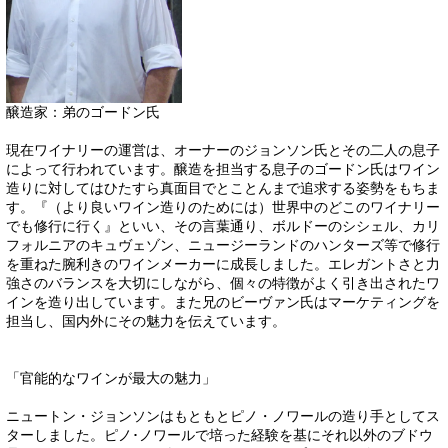
醸造家：弟のゴードン氏
現在ワイナリーの運営は、オーナーのジョンソン氏とその二人の息子
によって行われています。醸造を担当する息子のゴードン氏はワイン
造りに対してはひたすら真面目でとことんまで追求する姿勢をもちま
す。『（より良いワイン造りのためには）世界中のどこのワイナリー
でも修行に行く』といい、その言葉通り、ボルドーのシシェル、カリ
フォルニアのキュヴェゾン、ニュージーランドのハンターズ等で修行
を重ねた腕利きのワインメーカーに成長しました。エレガントさと力
強さのバランスを大切にしながら、個々の特徴がよく引き出されたワ
インを造り出しています。また兄のビーヴァン氏はマーケティングを
担当し、国内外にその魅力を伝えています。
「官能的なワインが最大の魅力」
ニュートン・ジョンソンはもともとピノ・ノワールの造り手としてス
ターしました。ピノ･ノワールで培った経験を基にそれ以外のブドウ