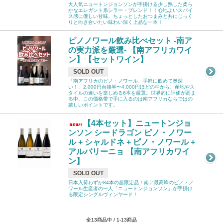
大人気ニュートンジョンソンが手掛ける少し熟した柔ら
かなエレガント系シラー・ブレンド！！心地よいスパイ
ス感に優しい甘味。ちょっとしたおつまみと共にじっく
りと向き合いたい味わい深く上品な一本！
ピノノワール飲み比べセット -南ア
の実力派を厳選- 【南アフリカワイ
ン】【セットワイン】
SOLD OUT
「南アフリカのピノ・ノワール、手軽に飲めて奥深
い！」2,000円台後半〜4,000円ほどの中から、産地やス
タイルの違いを楽しめる6本を厳選。世界的に評価が高ま
る中、この価格帯で手に入るのは南アフリカならではの
嬉しいポイントです。
【4本セット】ニュートンジョ
ンソン シードラゴン ピノ・ノワー
ル + シャルドネ + ピノ・ノワール +
アルバリーニョ 【南アフリカワイ
ン】
SOLD OUT
日本入荷わずか84本の超限定品！南ア最高峰のピノ・ノ
ワール生産者の一人「ニュートンジョンソン」が手掛け
る限定シングルヴィンヤード！
全13商品中 / 1-13商品