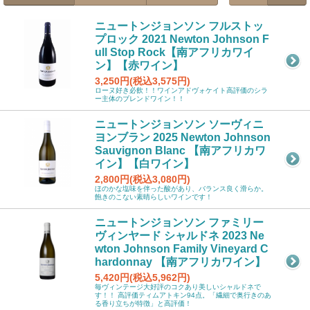
ニュートンジョンソン フルストッ
プロック 2021 Newton Johnson F
ull Stop Rock【南アフリカワイ
ン】【赤ワイン】
3,250円(税込3,575円)
ローヌ好き必飲！！ワインアドヴォケイト高評価のシラ
ー主体のブレンドワイン！！
ニュートンジョンソン ソーヴィニ
ヨンブラン 2025 Newton Johnson
Sauvignon Blanc 【南アフリカワ
イン】【白ワイン】
2,800円(税込3,080円)
ほのかな塩味を伴った酸があり、バランス良く滑らか。
飽きのこない素晴らしいワインです！
ニュートンジョンソン ファミリー
ヴィンヤード シャルドネ 2023 Ne
wton Johnson Family Vineyard C
hardonnay 【南アフリカワイン】
5,420円(税込5,962円)
毎ヴィンテージ大好評のコクあり美しいシャルドネで
す！！ 高評価ティムアトキン94点。「繊細で奥行きのあ
る香り立ちが特徴」と高評価！