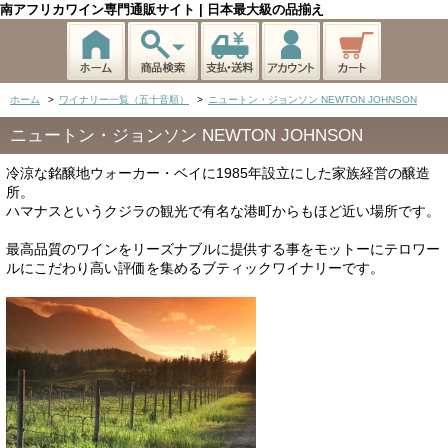
南アフリカワイン専門通販サイト | 日本最大級の品揃え
ホーム
>
ワイナリー一覧（五十音順）
>
ニュートン・ジョンソン NEWTON JOHNSON
ニュートン・ジョンソン NEWTON JOHNSON
冷涼な銘醸地ウォーカー・ベイに1985年設立にした家族経営の醸造
所。
ハマナスというクジラの観光で有名な港町からもほど近い場所です。
最高品質のワインをリーズナブルに提供する事をモットーにテロワー
ルにこだわり高い評価を集めるブティックワイナリーです。