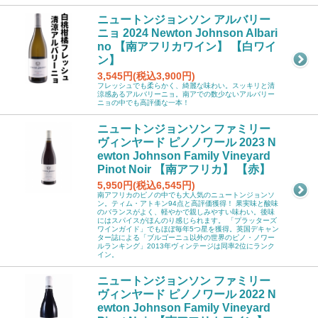
ニュートンジョンソン アルバリー
ニョ 2024 Newton Johnson Albari
no 【南アフリカワイン】 【白ワイ
ン】
3,545円(税込3,900円)
フレッシュでも柔らかく、綺麗な味わい。スッキリと清
涼感あるアルバリーニョ。南アでの数少ないアルバリー
ニョの中でも高評価な一本！
ニュートンジョンソン ファミリー
ヴィンヤード ピノノワール 2023 N
ewton Johnson Family Vineyard
Pinot Noir 【南アフリカ】 【赤】
5,950円(税込6,545円)
南アフリカのピノの中でも大人気のニュートンジョンソ
ン。ティム・アトキン94点と高評価獲得！ 果実味と酸味
のバランスがよく、軽やかで親しみやすい味わい。後味
にはスパイスがほんのり感じられます。 「プラッターズ
ワインガイド」でもほぼ毎年5つ星を獲得。英国デキャン
ター誌による「ブルゴーニュ以外の世界のピノ・ノワー
ルランキング」2013年ヴィンテージは同率2位にランク
イン。
ニュートンジョンソン ファミリー
ヴィンヤード ピノノワール 2022 N
ewton Johnson Family Vineyard