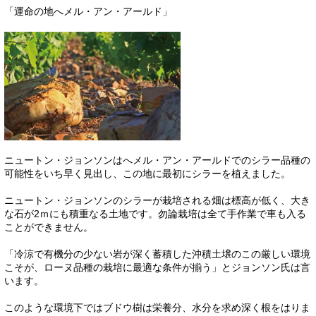
「運命の地へメル・アン・アールド」
ニュートン・ジョンソンはへメル・アン・アールドでのシラー品種の
可能性をいち早く見出し、この地に最初にシラーを植えました。
ニュートン・ジョンソンのシラーが栽培される畑は標高が低く、大き
な石が2ｍにも積重なる土地です。勿論栽培は全て手作業で車も入る
ことができません。
「冷涼で有機分の少ない岩が深く蓄積した沖積土壌のこの厳しい環境
こそが、ローヌ品種の栽培に最適な条件が揃う」とジョンソン氏は言
います。
このような環境下ではブドウ樹は栄養分、水分を求め深く根をはりま