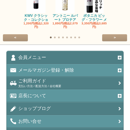
KWV クラシッ
アントニー ルパ
ボタニカ ビッ
ブーケンハ
ク・コレクショ
ート プロテア
グ・フラワー メ
クルーフ ポ
1,200円(税込1,320
1,890円(税込2,079
3,350円(税込3,685
1,560円(税込1
円)
円)
円)
円)
<
>
会員メニュー
メールマガジン登録・解除
ご利用ガイド
支払い方法 / 配送方法 / 会社概要
店長について
ショップブログ
お問い合せ