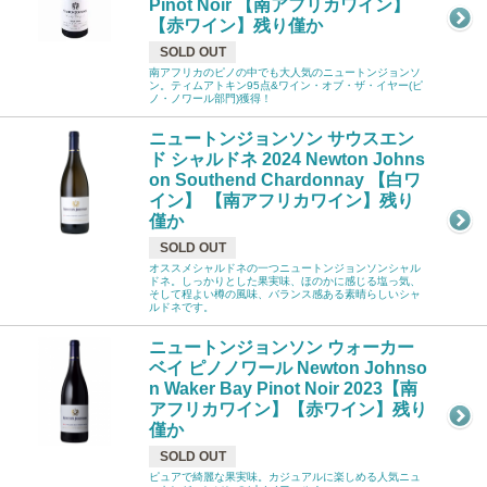
Pinot Noir 【南アフリカワイン】
【赤ワイン】残り僅か
SOLD OUT
南アフリカのピノの中でも大人気のニュートンジョンソ
ン。ティムアトキン95点&ワイン・オブ・ザ・イヤー(ピ
ノ・ノワール部門)獲得！
ニュートンジョンソン サウスエン
ド シャルドネ 2024 Newton Johns
on Southend Chardonnay 【白ワ
イン】 【南アフリカワイン】残り
僅か
SOLD OUT
オススメシャルドネの一つニュートンジョンソンシャル
ドネ。しっかりとした果実味、ほのかに感じる塩っ気、
そして程よい樽の風味、バランス感ある素晴らしいシャ
ルドネです。
ニュートンジョンソン ウォーカー
ベイ ピノノワール Newton Johnso
n Waker Bay Pinot Noir 2023【南
アフリカワイン】【赤ワイン】残り
僅か
SOLD OUT
ピュアで綺麗な果実味。カジュアルに楽しめる人気ニュ