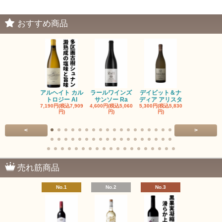
おすすめ商品
アルヘイト カル
ラールワインズ
デイビット＆ナ
デイビット
トロジー Al
サンソー Ra
ディア アリスタ
ディア エル
7,190円(税込7,909
4,600円(税込5,060
5,300円(税込5,830
5,300円(税込5
円)
円)
円)
円)
<
>
売れ筋商品
No.1
No.2
No.3
No.4