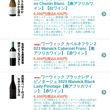
ne Chenin Blanc 【南アフリカワ
イン】【白ワイン】
6,300円(税込6,930円)
古木シュナンらしい凝縮感と酸・ミネラルのバランスが
心地よい、落ち着いたスタイルの白ワインです。柑橘や
焼いたリンゴ、アプリコットなどの穏やかな果実香に、
ほのかなトーストのニュアンスが重なります。口当たり
は滑らかで厚みがあり、ドライな味わいの中にまろやか
な酸とミネラル感が調和しています。余韻には柑橘とほ
のかなほろ苦さが続きます。
ワーウィック カベルネフラン 2
023 Warwick Cabernet Franc【南
アフリカワイン】【赤ワイン】
6,300円(税込6,930円)
ボルドー系品種らしい端正でクラシックなアロマ。きめ
細かくしなやかなタンニンと、凝縮感のある果実味を備
えた、エレガントな味わいです。
ワーウィック ブラックレディ
ピノタージュ 2023 Warwick Black
Lady Pinotage【南アフリカワイ
ン】【赤ワイン】
6,300円(税込6,930円)
南アフリカで開催されているピノタージュ限定の品評会T
OP10にも選出！凝縮感のあるジューシーな果実味に、
ほどよい酸味が調和。滑らかな渋みと、ほのかな樽の香
ばしさを感じる、飲み応えのあるピノタージュです。