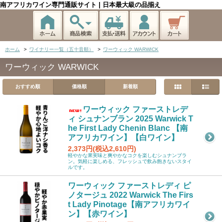
南アフリカワイン専門通販サイト | 日本最大級の品揃え
ホーム
>
ワイナリー一覧（五十音順）
>
ワーウィック WARWICK
ワーウィック WARWICK
おすすめ順
価格順
新着順
ワーウィック ファーストレデ
ィ シュナンブラン 2025 Warwick T
he First Lady Chenin Blanc 【南
アフリカワイン】【白ワイン】
2,373円(税込2,610円)
軽やかな果実味と爽やかなコクを楽しむシュナンブラ
ン。気軽に楽しめる、フレッシュで飲み飽きないスタイ
ルです。
ワーウィック ファーストレディ ピ
ノタージュ 2022 Warwick The Firs
t Lady Pinotage【南アフリカワイ
ン】【赤ワイン】