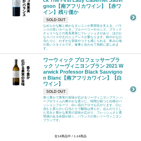
ck The First Lady Cabernet Sauvi
gnon【南アフリカワイン】【赤ワ
イン】残り僅か
SOLD OUT
なめらかな酸と細かなタンニンが果実味を支える、バラ
ンスの良いカベルネ。ブルーベリーやカシス、ブラック
チェリーなどの黒系果実にフレッシュさがあり、ほのか
なスパイスや土のニュアンスが重なります。軽やかな口
当たりに、わずかな旨味やコクも感じられる、飲み心地
の良いスタイルです。食事と合わせて気軽に楽しめま
す。
ワーウィック プロフェッサーブラ
ック ソーヴィニヨンブラン 2021 W
arwick Professor Black Sauvigno
n Blanc【南アフリカワイン】【白
ワイン】
SOLD OUT
香り豊かで果実の旨味が広がるソーヴィニヨンブラン ハ
ーブやライムの爽やかな香りに、時間が経つと白桃やパ
ッションフルーツ、白い花のアロマも広がります。口に
含むと柔らかい口当たりで酸味は滑らか。ほんのりとし
た甘みと豊かな果実の旨味が広がり、フレッシュさと透
明感のある余韻が続く、バランスの良いソーヴィニヨン
ブランです。
全14商品中 / 1-14商品