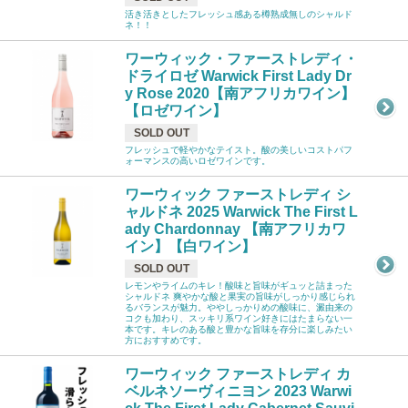
活き活きとしたフレッシュ感ある樽熟成無しのシャルド
ネ！！
ワーウィック・ファーストレディ・
ドライロゼ Warwick First Lady Dr
y Rose 2020【南アフリカワイン】
【ロゼワイン】
SOLD OUT
フレッシュで軽やかなテイスト。酸の美しいコストパフ
ォーマンスの高いロゼワインです。
ワーウィック ファーストレディ シ
ャルドネ 2025 Warwick The First L
ady Chardonnay 【南アフリカワ
イン】【白ワイン】
SOLD OUT
レモンやライムのキレ！酸味と旨味がギュッと詰まった
シャルドネ 爽やかな酸と果実の旨味がしっかり感じられ
るバランスが魅力。ややしっかりめの酸味に、澱由来の
コクも加わり、スッキリ系ワイン好きにはたまらない一
本です。キレのある酸と豊かな旨味を存分に楽しみたい
方におすすめです。
ワーウィック ファーストレディ カ
ベルネソーヴィニヨン 2023 Warwi