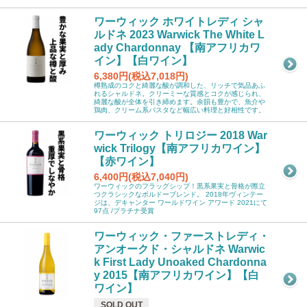
ワーウィック ホワイトレディ シャ
ルドネ 2023 Warwick The White L
ady Chardonnay 【南アフリカワ
イン】【白ワイン】
6,380円(税込7,018円)
樽熟成のコクと綺麗な酸が調和した、リッチで気品あふ
れるシャルドネ。クリーミーな質感とコクが感じられ、
綺麗な酸が全体を引き締めます。余韻も豊かで、魚介や
鶏肉、クリーム系パスタなど幅広い料理と好相性です。
ワーウィック トリロジー 2018 War
wick Trilogy【南アフリカワイン】
【赤ワイン】
6,400円(税込7,040円)
ワーウィックのフラッグシップ！黒系果実と骨格が際立
つクラシックなボルドーブレンド。 2018年ヴィンテー
ジは、デキャンター ワールドワイン アワード 2021にて
97点 /プラチナ受賞
ワーウィック・ファーストレディ・
アンオークド・シャルドネ Warwic
k First Lady Unoaked Chardonna
y 2015【南アフリカワイン】【白
ワイン】
SOLD OUT