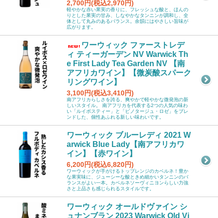
2,700円(税込2,970円)
軽やかな赤い果実の香りに、フレッシュな酸と、ほんの
りとした果実の甘み、しなやかなタンニンが調和し、全
体として丸みのあるバランス。余韻にはやさしい旨味が
広がります。
ワーウィック ファーストレデ
ィ ティーガーデン NV Warwick Th
e First Lady Tea Garden NV 【南
アフリカワイン】【微炭酸スパーク
リングワイン】
3,100円(税込3,410円)
南アフリカらしさを誇る、爽やかで軽やかな微発泡の新
しいスタイル。 南アフリカを代表する2つの人気の味わ
い「ルイボスティー」と「ピノタージュ・ロゼ」をブレ
ンドした、個性あふれる新しい味わいです。
ワーウィック ブルーレディ 2021 W
arwick Blue Lady【南アフリカワ
イン】【赤ワイン】
6,200円(税込6,820円)
ワーウィックが手がけるトップレンジのカベルネ！豊か
な果実味に、ジューシーな酸ときめ細かいタンニンのバ
ランスがよい一本。カベルネソーヴィニヨンらしい力強
さと上品さも感じられるスタイルです。
ワーウィック オールドヴァイン シ
ュナンブラン 2023 Warwick Old Vi