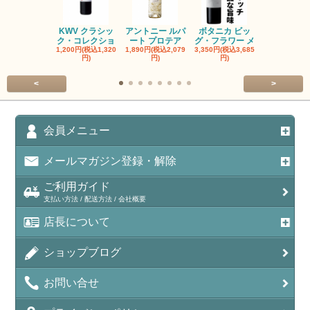
KWV クラシッ
アントニー ルパ
ボタニカ ビッ
ブーケンハ
ク・コレクショ
ート プロテア
グ・フラワー メ
クルーフ ポ
1,200円(税込1,320
1,890円(税込2,079
3,350円(税込3,685
1,560円(税込1
円)
円)
円)
円)
<
>
会員メニュー
メールマガジン登録・解除
ご利用ガイド
支払い方法 / 配送方法 / 会社概要
店長について
ショップブログ
お問い合せ