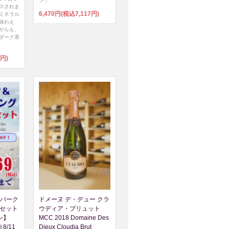
ン！
スされま
6,470円(税込7,117円)
ミネラル
味わえ
がらも、
ダーク系
7円)
パーク
ドメーヌ デ・デュー クラ
本セット
ウディア・ブリュット
ン】
MCC 2018 Domaine Des
/11
Dieux Cloudia Brut