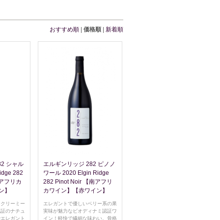
おすすめ順
|
価格順
|
新着順
2 シャル
エルギンリッジ 282 ピノノ
idge 282
ワール 2020 Elgin Ridge
【南アフリカ
282 Pinot Noir 【南アフリ
ン】
カワイン】【赤ワイン】
くクリーミー
エレガントで優しいベリー系の果
認証のナチュ
実味が魅力なビオディナミ認証ワ
でエレガント
イン！軽快で繊細な味わい。骨格