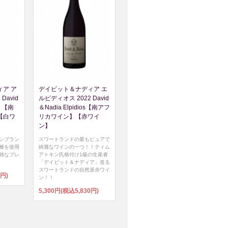
ア ア
デイビット＆ナディア エ
David
ルピディオス 2022 David
os 【南
＆Nadia Elpidios【南アフ
【白ワ
リカワイン】【赤ワイ
ン】
ンブラン
スワートランドの最もピュアで
種を使用
綺麗なワインの一つ！！ティム
雑なブレ
アトキン氏格付け1級の生産者
「デイビット＆ナディア」造る
スワートランドの自然派赤ワイ
0円)
ン！！
5,300円(税込5,830円)