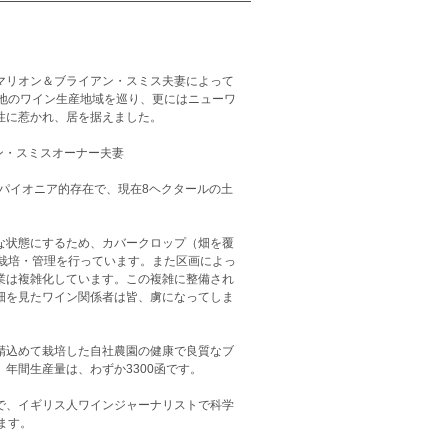
マリオン＆ブライアン・スミス夫妻によって
各地のワイン生産地域を巡り、更にはニューワ
性に惹かれ、居を据えました。
ン・スミスオーナー夫妻
のパイオニア的存在で、現在8ヘクタールの土
な状態にするため、カバークロップ（畑を覆
栽培・管理を行っています。また区画によっ
業は複雑化しています。この複雑に整備され
畑を見たワイン関係者は皆、虜になってしま
精込めて栽培した自社農園の健康で良質なブ
年間生産量は、わずか3300函です。
で、イギリス人ワインジャーナリストで科学
ます。