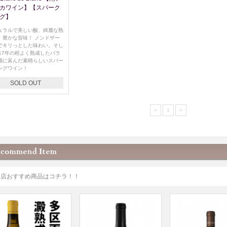
カワイン】【スパーク
グ】
ュラルで美しい酸、綺麗な熟
、豊かな旨味！ ノンドザー
でキリっとした味わい。そし
017年の程よく熟成したバラ
感に富んだ素晴らしいスパー
ングワイン！
SOLD OUT
<
1
>
当店おすすめ商品はコチラ！！