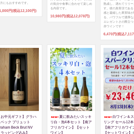
方にもおすすめです。
の気分や食事に合わせて楽しめ
熟成し、遅れてリリー
る内容です。
す。彼の真骨頂である
1,000円(税込12,100円)
感と凝縮した果実味が
10,980円(税込12,078円)
る、パワフルで濃厚な
エレガントさの際立つ
赤ワインです！
6,470円(税込7,11
【お中元ギフト】グラハ
夏に飲みたいスッキ
白ワイン＆ス
ムベック ブリュット
リ白・泡4本セット【南ア
リング セール12
raham Beck Brut NV
フリカワイン】【セット
【南アフリカワイ
【ラッピング込み】
ワイン】
【セットワイン】※8