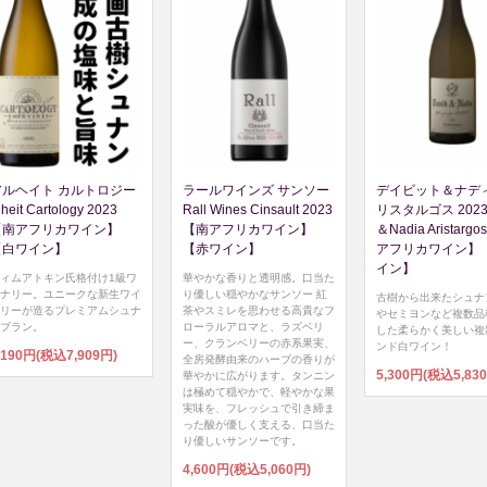
アルヘイト カルトロジー
ラールワインズ サンソー
デイビット＆ナディ
lheit Cartology 2023
Rall Wines Cinsault 2023
リスタルゴス 2023 
【南アフリカワイン】
【南アフリカワイン】
＆Nadia Aristarg
【白ワイン】
【赤ワイン】
アフリカワイン】
イン】
ィムアトキン氏格付け1級ワ
華やかな香りと透明感。口当た
ナリー。ユニークな新生ワイ
り優しい穏やかなサンソー 紅
古樹から出来たシュナ
リーが造るプレミアムシュナ
茶やスミレを思わせる高貴なフ
やセミヨンなど複数品
ブラン。
ローラルアロマと、ラズベリ
した柔らかく美しい複
ー、クランベリーの赤系果実、
ンド白ワイン！
,190円(税込7,909円)
全房発酵由来のハーブの香りが
5,300円(税込5,83
華やかに広がります。タンニン
は極めて穏やかで、軽やかな果
実味を、フレッシュで引き締ま
った酸が優しく支える、口当た
り優しいサンソーです。
4,600円(税込5,060円)