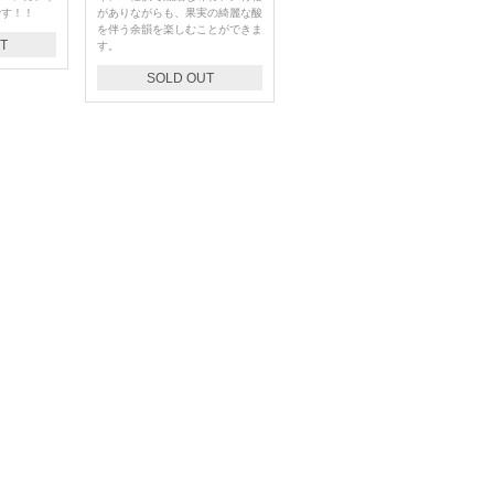
です！！
がありながらも、果実の綺麗な酸
を伴う余韻を楽しむことができま
T
す。
SOLD OUT