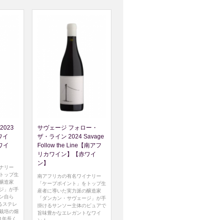
2023
サヴェージ フォロー・
赤ワイ
ザ・ライン 2024 Savage
ワイ
Follow the Line【南アフ
リカワイン】【赤ワイ
ン】
ナリー
トップ生
南アフリカの有名ワイナリー
醸造家
「ケープポイント」をトップ生
ジ」が手
産者に導いた実力派の醸造家
ン自ら
「ダンカン・サヴェージ」が手
るステレ
掛けるサンソー主体のピュアで
栽培の畑
旨味豊かなエレガントなワイ
1年長く