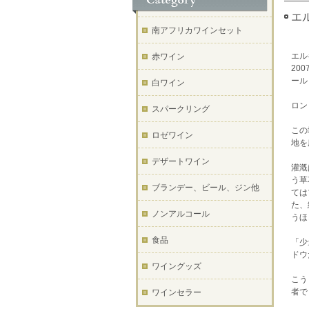
エル
南アフリカワインセット
エル
赤ワイン
20
ール
白ワイン
ロン
スパークリング
この
ロゼワイン
地を
デザートワイン
灌漑
う草
ブランデー、ビール、ジン他
ては
た、
ノンアルコール
うほ
食品
「少
ドウ
ワイングッズ
こう
者で
ワインセラー