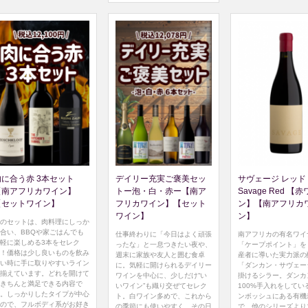
肉に合う赤 3本セット
デイリー充実ご褒美セッ
サヴェージ レッド 
【南アフリカワイン】
トー泡・白・赤ー【南ア
Savage Red 【
【セットワイン】
フリカワイン】【セット
ン】【南アフリカ
ワイン】
ン】
のセットは、肉料理にしっか
合い、BBQや家ごはんでも
仕事終わりに「今日はよく頑張
南アフリカの有名ワイ
軽に楽しめる3本をセレク
ったな」と一息つきたい夜や、
「ケープポイント」を
！価格は少し良いものを飲み
週末に家族や友人と囲む食卓
産者に導いた実力派の
い時に手に取りやすいライン
に。気軽に開けられるデイリー
「ダンカン・サヴェー
揃えています。どれを開けて
ワインを中心に、少しだけ“い
掛けるシラー。ダンカ
きちんと満足できる内容で
いワイン”も織り交ぜてセレク
100%手入れをしてい
。しっかりしたタイプが中心
ト。白ワイン多めで、これから
ンボッシュにある有機
ので、フルボディ系がお好き
の季節にも使いやすく、その日
で、他のシリーズより