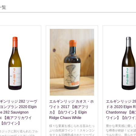
一覧
ギンリッジ 282 ソーヴ
エルギンリッジ カオス・ホ
エルギンリッジ 28
ンブラン 2020 Elgin
ワイト 2017 【南アフリ
ドネ 2020 Elgin R
ge 282 Sauvignon
カ】【白ワイン】Elgin
Chardonnay 
anc 【南アフリカワイ
Ridge Chaos White
ワイン】【白ワイ
【白ワイン】
様々な要素を感じられる旨みたっ
豊かな果実感に優し
ぷり自然派ワイン！！スキンコン
な樽香が絶妙！ビオ
ロジックに則り造られたフル
タクト＆旧樽熟成されたソーヴィ
ラルな造り。滑らか
ィーなソーヴィニヨンブラ