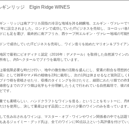
ギンリッジ Elgin Ridge WINES
ギン・リッジは南アフリカ屈指の冷涼な地域を誇る銘醸地、エルギン・ヴァレーで
07年に設立されました。ロンドンで成功していたITビジネスを売却し、ヨーロッパ
ドにも足を運び、最終的に南アフリカ、西ケープ州エルギン・ヴァレー地域の可能
ドンで成功していたITビジネスを売却し、ワイン造りを始めたマリオン＆ブライア
地区で最初にビオディナミ認定（2016年：デメテール）を取得した自然派ワイン
所有し、内5ヘクタールでブドウを栽培しています。
は最低限必要な時だけ行い、地中の微生物の活動を盛んにし、窒素の割合を理想的
花）として雑草やマメ科の植物を2列に栽培し、次の1列は休ませるなど規則正しく
ブドウ樹を密植させたり、収穫のタイミングを分けたりと、細部にわたり畑での作
緻密なまでのブドウ畑は化学も十分理解したうえで行われている自然栽培で、彼の
どです。
量でも素晴らしい、ハンドクラフトなワインを造る」ということをモットーに、丹
だけを使用し、決して量産はせず品質にこだわり少量のワインのみを造っています。
して生み出されるワインは、マスター・オブ・ワインやワイン関係者の中でも話題
もあるジェイミー・グッド氏は、全てのワインに90点以上という高評価を付けてい