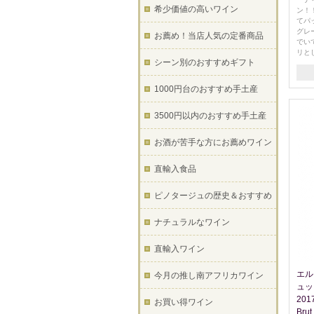
希少価値の高いワイン
ン！
てパ
グレ
お薦め！当店人気の定番商品
でい
リと
シーン別のおすすめギフト
1000円台のおすすめ手土産
3500円以内のおすすめ手土産
お酒が苦手な方にお薦めワイン
直輸入食品
ピノタージュの歴史＆おすすめ
ナチュラルなワイン
直輸入ワイン
エル
今月の推し南アフリカワイン
ュッ
201
お買い得ワイン
Bru