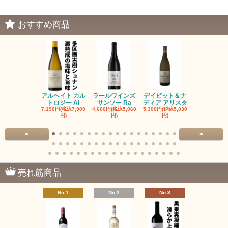
おすすめ商品
アルヘイト カル
ラールワインズ
デイビット＆ナ
デイビット
トロジー Al
サンソー Ra
ディア アリスタ
ディア エル
7,190円(税込7,909
4,600円(税込5,060
5,300円(税込5,830
5,300円(税込5
円)
円)
円)
円)
<
>
売れ筋商品
No.1
No.2
No.3
No.4