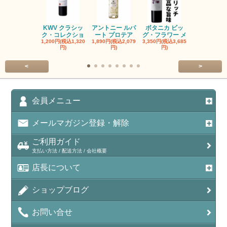
KWV クラシッ
アントニー ルパ
ボタニカ ビッ
ブーケンハ
ク・コレクショ
ート プロテア
グ・フラワー メ
クルーフ ポ
1,200円(税込1,320
1,890円(税込2,079
3,350円(税込3,685
1,560円(税込1
円)
円)
円)
円)
<
>
会員メニュー
メールマガジン登録・解除
ご利用ガイド
支払い方法 / 配送方法 / 会社概要
店長について
ショップブログ
お問い合せ