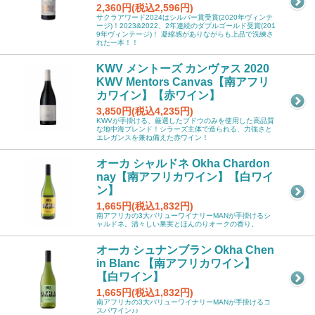
2,360円(税込2,596円)
サクラアワード2024はシルバー賞受賞(2020年ヴィンテ
ージ)！2023&2022、2年連続のダブルゴールド受賞(201
9年ヴィンテージ)！ 凝縮感がありながらも上品で洗練さ
れた一本！！
KWV メントーズ カンヴァス 2020
KWV Mentors Canvas【南アフリ
カワイン】【赤ワイン】
3,850円(税込4,235円)
KWVが手掛ける、厳選したブドウのみを使用した高品質
な地中海ブレンド！シラーズ主体で造られる、力強さと
エレガンスを兼ね備えた赤ワイン！
オーカ シャルドネ Okha Chardon
nay【南アフリカワイン】【白ワイ
ン】
1,665円(税込1,832円)
南アフリカの3大バリューワイナリーMANが手掛けるシ
ャルドネ。清々しい果実とほんのりオークの香り。
オーカ シュナンブラン Okha Chen
in Blanc 【南アフリカワイン】
【白ワイン】
1,665円(税込1,832円)
南アフリカの3大バリューワイナリーMANが手掛けるコ
スパワイン♪♪