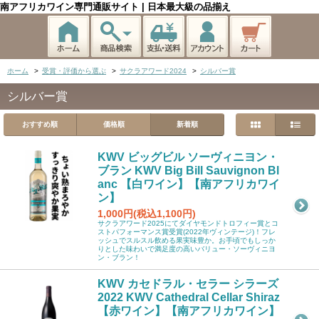
南アフリカワイン専門通販サイト | 日本最大級の品揃え
ホーム
>
受賞・評価から選ぶ
>
サクラアワード2024
>
シルバー賞
シルバー賞
おすすめ順
価格順
新着順
KWV ビッグビル ソーヴィニヨン・
ブラン KWV Big Bill Sauvignon Bl
anc 【白ワイン】【南アフリカワイ
ン】
1,000円(税込1,100円)
サクラアワード2025にてダイヤモンドトロフィー賞とコ
ストパフォーマンス賞受賞(2022年ヴィンテージ)！フレ
ッシュでスルスル飲める果実味豊か。お手頃でもしっか
りとした味わいで満足度の高いバリュー・ソーヴィニヨ
ン・ブラン！
KWV カセドラル・セラー シラーズ
2022 KWV Cathedral Cellar Shiraz
【赤ワイン】【南アフリカワイン】