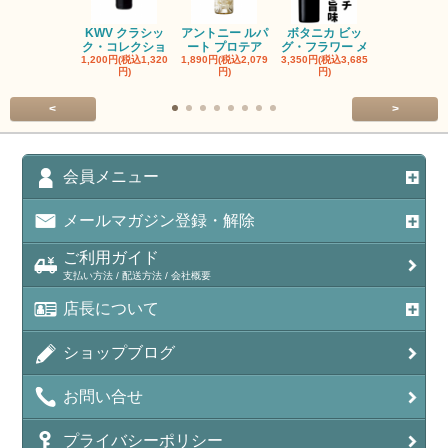
KWV クラシッ
アントニー ルパ
ボタニカ ビッ
ブーケンハ
ク・コレクショ
ート プロテア
グ・フラワー メ
クルーフ ポ
1,200円(税込1,320
1,890円(税込2,079
3,350円(税込3,685
1,560円(税込1
円)
円)
円)
円)
<
>
会員メニュー
メールマガジン登録・解除
ご利用ガイド
支払い方法 / 配送方法 / 会社概要
店長について
ショップブログ
お問い合せ
プライバシーポリシー