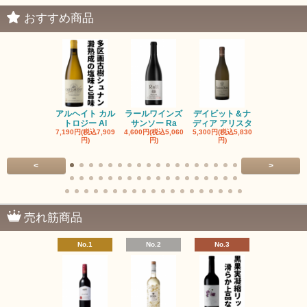
おすすめ商品
アルヘイト カル
ラールワインズ
デイビット＆ナ
デイビット
トロジー Al
サンソー Ra
ディア アリスタ
ディア エル
7,190円(税込7,909
4,600円(税込5,060
5,300円(税込5,830
5,300円(税込5
円)
円)
円)
円)
<
>
売れ筋商品
No.1
No.2
No.3
No.4