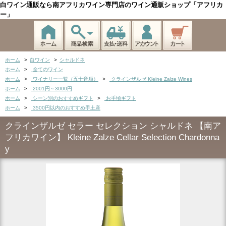
白ワイン通販なら南アフリカワイン専門店のワイン通販ショップ「アフリカ
ー」
ホーム
>
白ワイン
>
シャルドネ
ホーム
>
全てのワイン
ホーム
>
ワイナリー一覧（五十音順）
>
クラインザルゼ Kleine Zalze Wines
ホーム
>
2001円～3000円
ホーム
>
シーン別のおすすめギフト
>
お手頃ギフト
ホーム
>
3500円以内のおすすめ手土産
クラインザルゼ セラー セレクション シャルドネ 【南ア
フリカワイン】 Kleine Zalze Cellar Selection Chardonna
y