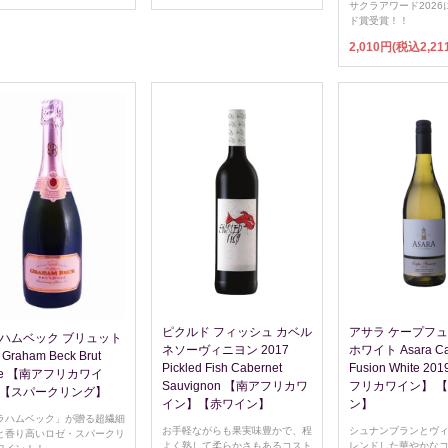
サクラアワード2026
ド賞受賞！！
2,010円(税込2,21
ピクルド フィッシュ カベル
アサラ ケープフ
ハムベック ブリュット
ネソーヴィニヨン 2017
ホワイト Asara C
Graham Beck Brut
Pickled Fish Cabernet
Fusion White 2
se 【南アフリカワイ
Sauvignon 【南アフリカワ
フリカワイン】 
【スパークリング】
イン】【赤ワイン】
ン】
ラハムベック」が贈る超繊細
お手軽ながらも果実味豊かで、程
シュナンブランとヴ
と香り高いロゼ・スパークリ
よく熟して柔らかさもあるコスト
レンドした華やかな