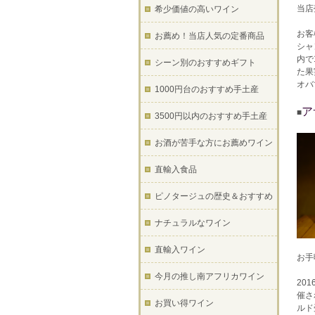
当店
希少価値の高いワイン
お客
お薦め！当店人気の定番商品
シャ
内で
シーン別のおすすめギフト
た果
オバ
1000円台のおすすめ手土産
ア
■
3500円以内のおすすめ手土産
お酒が苦手な方にお薦めワイン
直輸入食品
ピノタージュの歴史＆おすすめ
ナチュラルなワイン
直輸入ワイン
お手
今月の推し南アフリカワイン
20
催さ
お買い得ワイン
ルド