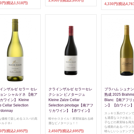
2,450円(税込2,695円)
80円(税込1,518円)
4,330円(税込4,76
インザルゼ セラー セレ
クラインザルゼ セラーセレ
ブラハム シュナン
ョン シャルドネ 【南ア
クション ピノタージュ
熟成 2025 Brahms
カワイン】 Kleine
Kleine Zalze Cellar
Blanc 【南アフ
e Cellar Selection
Selection pinotage【南アフ
ン】 【白ワイン】
rdonnay
リカワイン】【赤ワイン】
スッキリ系のワイン
も適度なコクがあり
な価格で楽しめるコスパの高
軽やかスタイル！果実味溢れる綺
子などの果実味を両
ャルドネ♪
麗なピノタージュ！！
な感覚のあるバラン
50円(税込2,695円)
2,450円(税込2,695円)
晴らしいシュナンブ