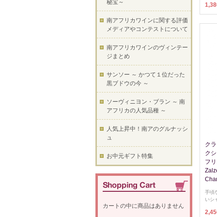
秘宝～
1,3
南アフリカワインに関する評価
メディアやコンテストについて
南アフリカワインのヴィンテー
ジまとめ
サンソー ～ かつて１位だった
黒ブドウの今 ～
ソーヴィニヨン・ブラン ～ 南
アフリカの人気品種 ～
人気上昇中！南アのグルナッシ
ュ
クラ
クシ
お中元ギフト特集
フリ
Zalz
Cha
手頃
いシ
カートの中に商品はありません
2,4