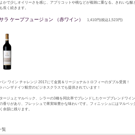
よかで少しオイリーさを感じ、アプリコットや桃などが複雑に重なる。きれいな酸
も長く続きます。
サラ ケープフュージョン （赤ワイン）
1,410円(税込1,523円)
パン ワイン チャレンジ 2017にて金賞＆リージョナルトロフィーのダブル受賞！
トハンザドイツ航空のビジネスクラスでも提供されています！
タージュとマルベック、シラーの3種を同比率でブレンドしたケープブレンドワイン
の香りがあり、フレッシュで果実味豊かな味わいです。フィニッシュにはマルベッ
く余韻に残ります。
一覧