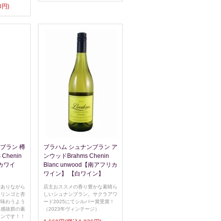
3円)
ブラン 樽
ブラハム シュナンブラン ア
 Chenin
ンウッドBrahms Chenin
リカワイ
Blanc unwood【南アフリカ
ワイン】 【白ワイン】
でありながら
店主おススメの香り豊かな素晴ら
、リンゴと杏
しいシュナンブラン。サクラアワ
方味わうよう
ード2025にてシルバー賞受賞！
ス感抜群の素
（2023年ヴィンテージ）
ランです！！