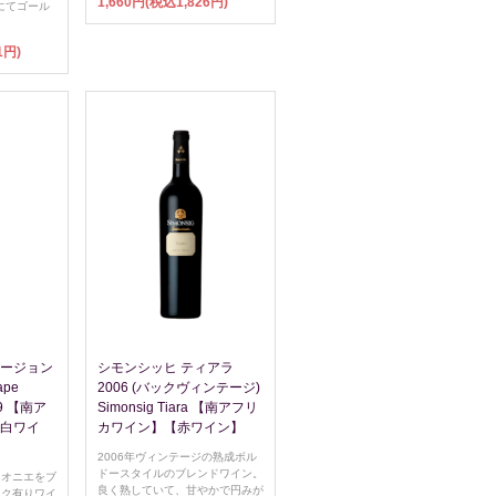
1,660円(税込1,826円)
にてゴール
1円)
ュージョン
シモンシッヒ ティアラ
ape
2006 (バックヴィンテージ)
019 【南ア
Simonsig Tiara 【南アフリ
【白ワイ
カワイン】【赤ワイン】
2006年ヴィンテージの熟成ボル
ドースタイルのブレンドワイン。
ィオニエをブ
良く熟していて、甘やかで円みが
コク有りワイ