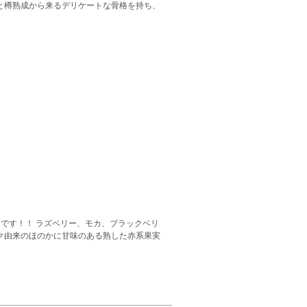
と樽熟成から来るデリケートな骨格を持ち、
です！！ ラズベリー、モカ、ブラックベリ
ク由来のほのかに甘味のある熟した赤系果実