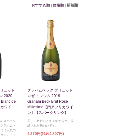
おすすめ順
|
価格順
|
新着順
ブリュット
グラハムベック ブリュット
 2020
ロゼ ミレジム 2019
 Blanc de
Graham Beck Brut Rose
フリカワイ
Millesime【南アフリカワイ
ン】【スパークリング】
カのスパーク
美しい色合いとキメ細かな泡、洗
「グラハム・
練された味わいです。
常にに人気の
4,370円(税込4,807円)
ブラン」！！