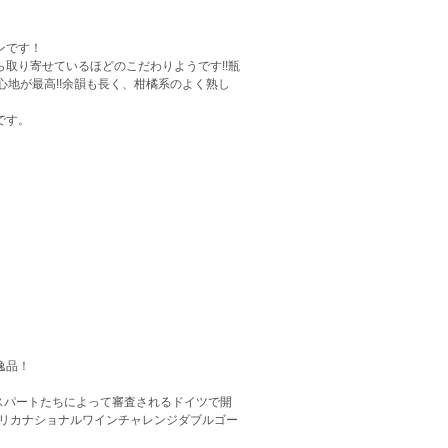
ンです！
取り寄せているほどのこだわりようです!!瓶
地が最高!!余韻も長く、柑橘系のよく熟し
です。
逸品！
エキスパートたちによって審査されるドイツで開
フリカナショナルワインチャレンジダブルゴー