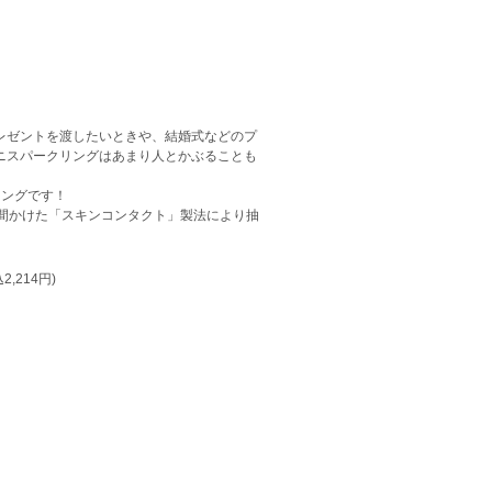
レゼントを渡したいときや、結婚式などのプ
ニスパークリングはあまり人とかぶることも
リングです！
間かけた「スキンコンタクト」製法により抽
2,214円)