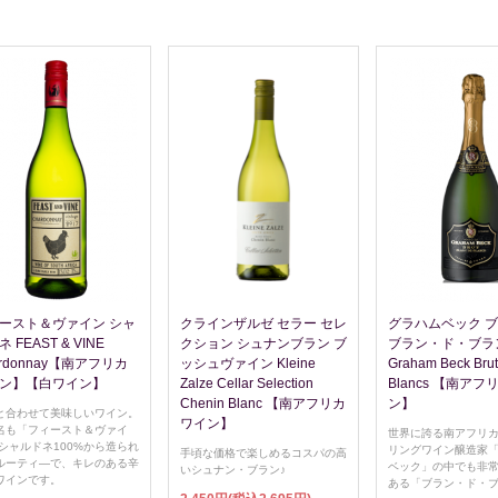
ースト＆ヴァイン シャ
クラインザルゼ セラー セレ
グラハムベック 
 FEAST & VINE
クション シュナンブラン ブ
ブラン・ド・ブラン
ardonnay【南アフリカ
ッシュヴァイン Kleine
Graham Beck Brut
ン】【白ワイン】
Zalze Cellar Selection
Blancs 【南ア
Chenin Blanc 【南アフリカ
ン】
と合わせて美味しいワイン。
ワイン】
名も「フィースト＆ヴァイ
世界に誇る南アフリ
 シャルドネ100%から造られ
リングワイン醸造家
手頃な価格で楽しめるコスパの高
ルーティ―で、キレのある辛
ベック」の中でも非
いシュナン・ブラン♪
ワインです。
ある「ブラン・ド・