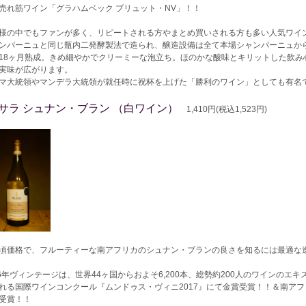
売れ筋ワイン「グラハムベック ブリュット・NV」！！
様の中でもファンが多く、リピートされる方やまとめ買いされる方も多い人気ワイ
ンパーニュと同じ瓶内二発酵製法で造られ、醸造設備は全て本場シャンパーニュから
18ヶ月熟成。きめ細やかでクリーミーな泡立ち。ほのかな酸味とキリットした飲み心
実味が広がります。
マ大統領やマンデラ大統領が就任時に祝杯を上げた「勝利のワイン」としても有名
サラ シュナン・ブラン （白ワイン）
1,410円(税込1,523円)
頃価格で、フルーティーな南アフリカのシュナン・ブランの良さを知るには最適な
16年ヴィンテージは、世界44ヶ国からおよそ6,200本、総勢約200人のワインの
れる国際ワインコンクール『ムンドゥス・ヴィニ2017』にて金賞受賞！！＆南ア
受賞！！