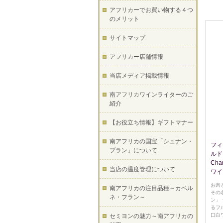
アフリカーでお買い物する４つ
のメリット
サイトマップ
アフリカー店舗情報
当店メディア掲載情報
南アフリカワインライターのご
紹介
【お役立ち情報】ギフトマナー
南アフリカの国宝「シュナン・
フィ
ブラン」について
ルドネ
Ch
当店の温度管理について
ワイ
お肉
南アフリカの注目品種～カベル
その
ネ・フラン～
ン」
るフ
口白
セミヨンの魅力～南アフリカの