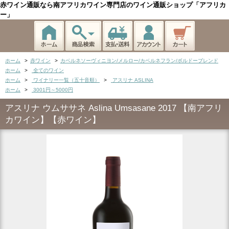
赤ワイン通販なら南アフリカワイン専門店のワイン通販ショップ「アフリカ
ー」
ホーム
>
赤ワイン
>
カベルネソーヴィニヨン/メルロー/カベルネフラン/ボルドーブレンド
ホーム
>
全てのワイン
ホーム
>
ワイナリー一覧（五十音順）
>
アスリナ ASLINA
ホーム
>
3001円～5000円
アスリナ ウムササネ Aslina Umsasane 2017 【南アフリ
カワイン】【赤ワイン】