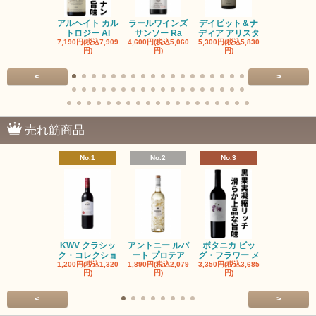
アルヘイト カル
ラールワインズ
デイビット＆ナ
デイビット
トロジー Al
サンソー Ra
ディア アリスタ
ディア エル
7,190円(税込7,909
4,600円(税込5,060
5,300円(税込5,830
5,300円(税込5
円)
円)
円)
円)
<
>
売れ筋商品
No.1
No.2
No.3
No.4
KWV クラシッ
アントニー ルパ
ボタニカ ビッ
ブーケンハ
ク・コレクショ
ート プロテア
グ・フラワー メ
クルーフ ポ
1,200円(税込1,320
1,890円(税込2,079
3,350円(税込3,685
1,560円(税込1
円)
円)
円)
円)
<
>