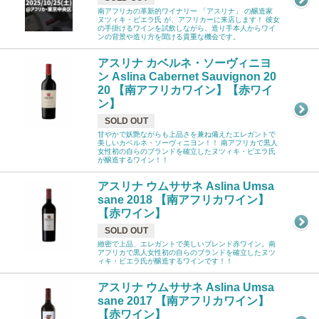
南アフリカの革新的ワイナリー 「アスリナ」 の醸造家
ヌツィキ・ビエラ氏 が、アフリカーに来店します！ 彼女
の手掛けるワインを試飲しながら、造り手本人からワイ
ンの背景や造り方を聞ける貴重な機会です。
アスリナ カベルネ・ソーヴィニヨ
ン Aslina Cabernet Sauvignon 20
20 【南アフリカワイン】【赤ワイ
ン】
SOLD OUT
甘やかで妖艶ながらも上品さを兼ね備えたエレガントで
美しいカベルネ・ソーヴィニヨン！！ 南アフリカで黒人
女性初の自らのブランドを確立したヌツィキ・ビエラ氏
が醸造するワイン！！
アスリナ ウムササネ Aslina Umsa
sane 2018 【南アフリカワイン】
【赤ワイン】
SOLD OUT
緻密で上品、エレガントで美しいブレンド赤ワイン。南
アフリカで黒人女性初の自らのブランドを確立したヌツ
ィキ・ビエラ氏が醸造するワインです！！
アスリナ ウムササネ Aslina Umsa
sane 2017 【南アフリカワイン】
【赤ワイン】