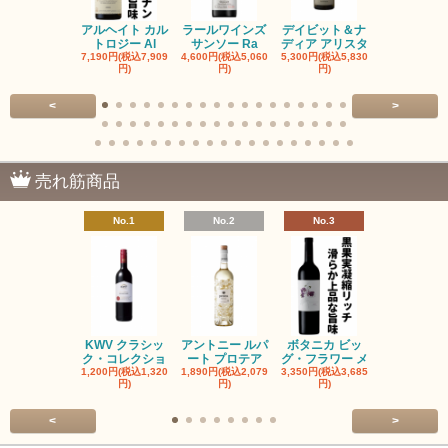
アルヘイト カル
ラールワインズ
デイビット＆ナ
デイビット
トロジー Al
サンソー Ra
ディア アリスタ
ディア エル
7,190円(税込7,909
4,600円(税込5,060
5,300円(税込5,830
5,300円(税込5
円)
円)
円)
円)
<
>
売れ筋商品
No.1
No.2
No.3
No.4
KWV クラシッ
アントニー ルパ
ボタニカ ビッ
ブーケンハ
ク・コレクショ
ート プロテア
グ・フラワー メ
クルーフ ポ
1,200円(税込1,320
1,890円(税込2,079
3,350円(税込3,685
1,560円(税込1
円)
円)
円)
円)
<
>