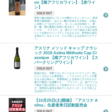
on【南アフリカワイン】【赤ワイ
ン】
SOLD OUT
果実と酸の絶妙なバランスが際立つヴィンテージ！ 黒系
果実の凝縮感に、ほどよい酸が全体を引き締め、心地よ
い余韻へとつながります。 タンニンはきめ細かく、果
実・酸・樽の要素が自然に溶け合う、クラシカルな味わ
いです。 「アスリナ」は、南アフリカで初めて黒人女性
として自身のワインブランドを立ち上げ、世界的な成功
を収めているヌツィキ・ビエラ氏による注目のワイナリ
ー。
アスリナ メソッド キャップ クラシ
ック 2018 Aslina Méthode Cap Cl
assique 【南アフリカワイン】【ス
パークリングワイン】
SOLD OUT
熟成が生む、芳醇でエレガントなスパークリング！ 熟し
たリンゴのような果実香に、トーストのニュアンスが重
なる上品な味わい。長期熟成による深みとまろやかさが
魅力の瓶内二次発酵です。 「アスリナ」は、南アフリカ
で初めて黒人女性として自身のワインブランドを立ち上
げ、世界的な成功を収めているヌツィキ・ビエラ氏によ
る注目のワイナリー。
【10月25日(土)開催】「アスリナ A
slina」生産者来日試飲販売会
SOLD OUT