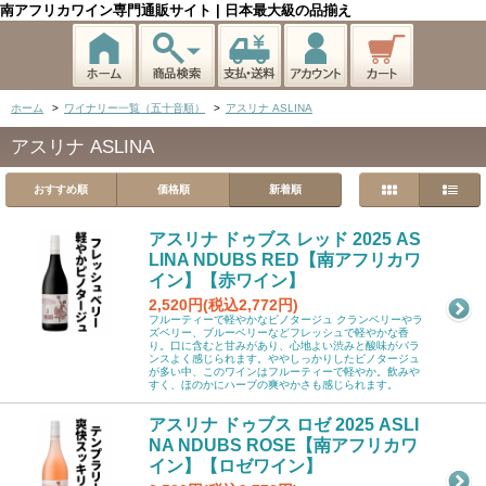
南アフリカワイン専門通販サイト | 日本最大級の品揃え
ホーム
>
ワイナリー一覧（五十音順）
>
アスリナ ASLINA
アスリナ ASLINA
おすすめ順
価格順
新着順
アスリナ ドゥブス レッド 2025 AS
LINA NDUBS RED【南アフリカワ
イン】【赤ワイン】
2,520円(税込2,772円)
フルーティーで軽やかなピノタージュ クランベリーやラ
ズベリー、ブルーベリーなどフレッシュで軽やかな香
り。口に含むと甘みがあり、心地よい渋みと酸味がバラ
ンスよく感じられます。ややしっかりしたピノタージュ
が多い中、このワインはフルーティーで軽やか。飲みや
すく、ほのかにハーブの爽やかさも感じられます。
アスリナ ドゥブス ロゼ 2025 ASLI
NA NDUBS ROSE【南アフリカワ
イン】【ロゼワイン】