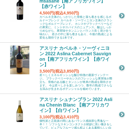
msasane【南アフリカワイン】
【赤ワイン】
4,500円(税込4,950円)
カベルネ主体のしっかりした骨格と落ち着きを感じるボ
ルドーブレンド カベルネ・ソーヴィニヨン主体のクラシ
ックなボルドーブレンド。 カシスやブラックベリーなど
の果実に、ミントやスパイスのニュアンス。酸はしっか
りめながら、果実味やタンニンとバランス良く溶け合う
味わい。 若さの中に落ち着きもあり、今後の熟成による
変化も期待できる1本です。
アスリナ カベルネ・ソーヴィニヨ
ン 2022 Aslina Cabernet Sauvign
on【南アフリカワイン】【赤ワイ
ン】
3,500円(税込3,850円)
若々しくエネルギッシュな酸が特徴の最新ヴィンテー
ジ。 ブラックベリーやカシスのフレッシュな果実味が際
立ち、骨格のある酸とタンニンが将来の熟成を期待させ
ます。 今は若々しさを楽しみつつ、数年の熟成でさらな
る深みが生まれるポテンシャルを秘めています。
アスリナ シュナンブラン 2022 Asli
na Chenin Blanc 【南アフリカワ
イン】【白ワイン】
3,100円(税込3,410円)
個性派と正統派の間にあるバランス感抜群な秀逸な一
本！！ ソフトなスキンコンタクトが絶妙に良い働きをし
ていて、ピュアなフルーツ感も程よくある素晴らしい白