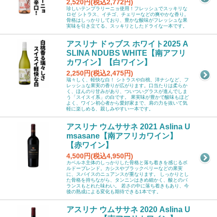
2,520円(税込2,772円)
珍しいテンプラリーニョ使用！フレッシュでスッキリな
ロゼ シトラス、イチゴ、チェリーなどの爽やかな香り。
骨格はしっかりしており、豊かな酸味がフレッシュな果
実味を引き立てる、スッキリとしたドライな一本です。
アスリナ ドゥブス ホワイト2025 A
SLINA NDUBS WHITE【南アフリ
カワイン】【白ワイン】
2,250円(税込2,475円)
瑞々しく、軽快な白！ シトラスや白桃、洋ナシなど、フ
レッシュな果実の香りが広がります。口当たりは柔らか
く、ほんのり甘みがあり、ついついグラスが進んでしま
う「スイスイ系」の白です。 果実味が豊かで酸味もほど
よく、ワイン初心者から愛好家まで、肩の力を抜いて気
軽に楽しめる、親しみやすい一本です。
アスリナ ウムササネ 2021 Aslina U
msasane【南アフリカワイン】
【赤ワイン】
4,500円(税込4,950円)
カベルネ主体のしっかりした骨格と落ち着きを感じるボ
ルドーブレンド。カシスやブラックベリーなどの果実
に、スパイスのニュアンスが重なります。 しっかりとし
た骨格を持ちながら、タンニンはきめ細かく、酸とのバ
ランスもとれた味わい。 若さの中に落ち着きもあり、今
後の熟成による変化も期待できる1本です。
アスリナ ウムササネ 2020 Aslina U