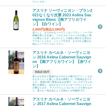
ワインです！
アスリナ ソーヴィニヨン・ブラン2
021なくなり次第 2023 Aslina Sau
vignon Blanc【南アフリカワイ
ン】【白ワイン】
2,800円(税込3,080円)
清々しく、まろやかなソーヴィニヨンブラン！ ハーブや
柑橘の香りを主体に、トロピカルフルーツの心地よい香
りが重なります。ほんのりとした塩味と穏やかな苦みが
アクセントとなり、シャープすぎず、まろやかな酸が心
地よいソーヴィニヨンブラン。
アスリナ カベルネ・ソーヴィニヨ
ン 2016 Aslina Cabernet Sauvign
on 【南アフリカワイン】【赤ワイ
ン】
SOLD OUT
柔らかな甘みと熟成のまろやかさが魅力のワイン しなや
かなタンニンと優しい甘みが調和した、円熟味あるスタ
イル。 熟成を経て果実は丸みを帯び、カシスやプラムの
豊かな風味に、ほのかなスパイスとオークのニュアンス
が重なります。 アスリナらしいエレガントさを保ちなが
ら、柔らかく包み込むような味わいが印象的です。
アスリナ カベルネ・ソーヴィニヨ
ン 2017 Aslina Cabernet Sauvign