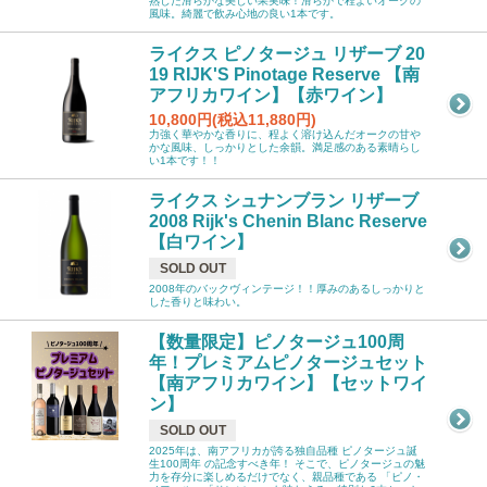
熟した滑らかな美しい果実味！滑らかで程よいオークの
風味。綺麗で飲み心地の良い1本です。
ライクス ピノタージュ リザーブ 20
19 RIJK'S Pinotage Reserve 【南
アフリカワイン】【赤ワイン】
10,800円(税込11,880円)
力強く華やかな香りに、程よく溶け込んだオークの甘や
かな風味、しっかりとした余韻。満足感のある素晴らし
い1本です！！
ライクス シュナンブラン リザーブ
2008 Rijk's Chenin Blanc Reserve
【白ワイン】
SOLD OUT
2008年のバックヴィンテージ！！厚みのあるしっかりと
した香りと味わい。
【数量限定】ピノタージュ100周
年！プレミアムピノタージュセット
【南アフリカワイン】【セットワイ
ン】
SOLD OUT
2025年は、南アフリカが誇る独自品種 ピノタージュ誕
生100周年 の記念すべき年！ そこで、ピノタージュの魅
力を存分に楽しめるだけでなく、親品種である 「ピノ・