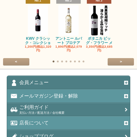
No.1
No.2
No.3
No.4
KWV クラシッ
アントニー ルパ
ボタニカ ビッ
ブーケンハ
ク・コレクショ
ート プロテア
グ・フラワー メ
クルーフ ポ
1,200円(税込1,320
1,890円(税込2,079
3,350円(税込3,685
1,560円(税込1
円)
円)
円)
円)
<
>
会員メニュー
メールマガジン登録・解除
ご利用ガイド
支払い方法 / 配送方法 / 会社概要
店長について
ショップブログ