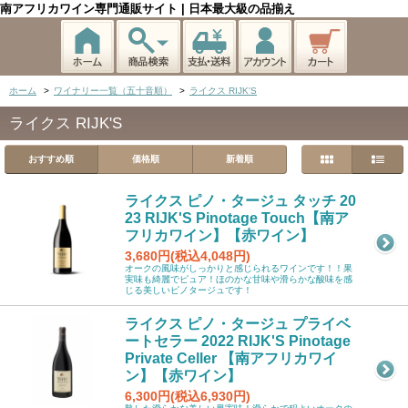
南アフリカワイン専門通販サイト | 日本最大級の品揃え
ホーム
>
ワイナリー一覧（五十音順）
>
ライクス RIJK'S
ライクス RIJK'S
おすすめ順
価格順
新着順
ライクス ピノ・タージュ タッチ 20
23 RIJK'S Pinotage Touch【南ア
フリカワイン】【赤ワイン】
3,680円(税込4,048円)
オークの風味がしっかりと感じられるワインです！！果
実味も綺麗でピュア！ほのかな甘味や滑らかな酸味を感
じる美しいピノタージュです！
ライクス ピノ・タージュ プライベ
ートセラー 2022 RIJK'S Pinotage
Private Celler 【南アフリカワイ
ン】【赤ワイン】
6,300円(税込6,930円)