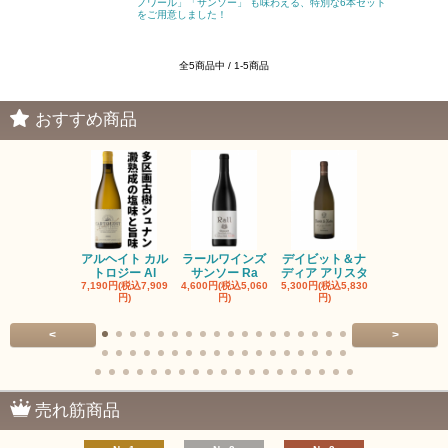
ノワール」「サンソー」 も味わえる、特別な6本セット
をご用意しました！
全5商品中 / 1-5商品
おすすめ商品
アルヘイト カル
ラールワインズ
デイビット＆ナ
デイビット
トロジー Al
サンソー Ra
ディア アリスタ
ディア エル
7,190円(税込7,909
4,600円(税込5,060
5,300円(税込5,830
5,300円(税込5
円)
円)
円)
円)
<
>
売れ筋商品