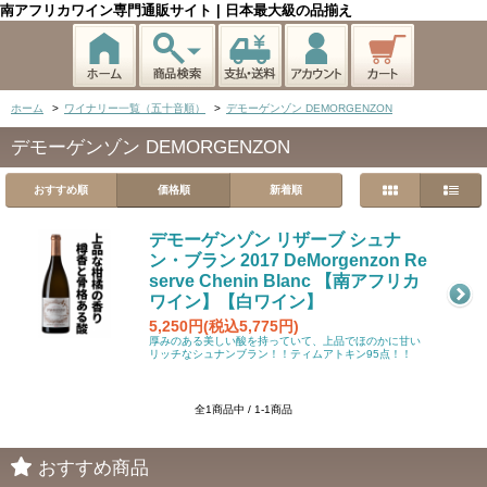
南アフリカワイン専門通販サイト | 日本最大級の品揃え
ホーム
>
ワイナリー一覧（五十音順）
>
デモーゲンゾン DEMORGENZON
デモーゲンゾン DEMORGENZON
おすすめ順
価格順
新着順
デモーゲンゾン リザーブ シュナ
ン・ブラン 2017 DeMorgenzon Re
serve Chenin Blanc 【南アフリカ
ワイン】【白ワイン】
5,250円(税込5,775円)
厚みのある美しい酸を持っていて、上品でほのかに甘い
リッチなシュナンブラン！！ティムアトキン95点！！
全1商品中 / 1-1商品
おすすめ商品