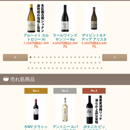
アルヘイト カル
ラールワインズ
デイビット＆ナ
デイビット
トロジー Al
サンソー Ra
ディア アリスタ
ディア エル
7,190円(税込7,909
4,600円(税込5,060
5,300円(税込5,830
5,300円(税込5
円)
円)
円)
円)
<
>
売れ筋商品
No.1
No.2
No.3
No.4
KWV クラシッ
アントニー ルパ
ボタニカ ビッ
ブーケンハ