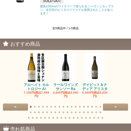
SOLD OUT
標高1000mのワイナリーで造られるソーヴィニヨンブラ
ン。全日空のビジネスクラスでも採用されたことがあり
ます！
全5商品中 / 1-5商品
おすすめ商品
アルヘイト カル
ラールワインズ
デイビット＆ナ
デイビット
トロジー Al
サンソー Ra
ディア アリスタ
ディア エル
7,190円(税込7,909
4,600円(税込5,060
5,300円(税込5,830
5,300円(税込5
円)
円)
円)
円)
<
>
売れ筋商品