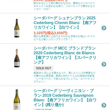
鮮やかなピンク色の爽やかなロゼ。爽快なストロベリー
やチェリーを思わせる香り、フルーティーで爽やかなス
ッキリ・ロゼ！
シーダバーグ シュナンブラン 2025
Cederberg Chenin Blanc 【南アフ
リカワイン】【白ワイン】
3,325円(税込3,658円)
豊かな果実感と上品でまろやかな甘味が心地よいクリス
ピーな上級シュナンブランです！！
シーダバーグ MCC ブランドブラン
2020 Cederberg Blanc de Blancs
【南アフリカワイン】【スパークリ
ング】
SOLD OUT
瓶熟34ヶ月による豊かなコク、熟したリンゴや蜂蜜など
の爽やかな果実感。標高1,000メートルの高地冷涼産地
「シーダバーグ」で造られるプレミアム・スパークリン
グワイン！
シーダバーグ ソーヴィニヨン・ブ
ラン 2019 Cederberg Sauvignon
Blanc 【南アフリカワイン】【白ワ
イン】(残り僅か)