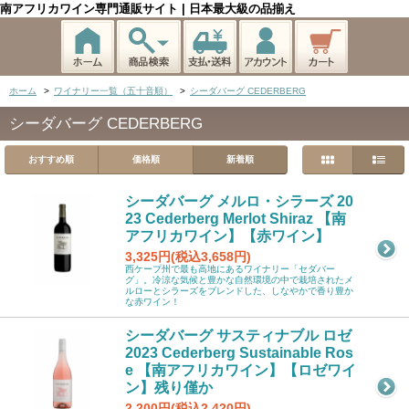
南アフリカワイン専門通販サイト | 日本最大級の品揃え
ホーム
>
ワイナリー一覧（五十音順）
>
シーダバーグ CEDERBERG
シーダバーグ CEDERBERG
おすすめ順
価格順
新着順
シーダバーグ メルロ・シラーズ 20
23 Cederberg Merlot Shiraz 【南
アフリカワイン】【赤ワイン】
3,325円(税込3,658円)
西ケープ州で最も高地にあるワイナリー「セダバー
グ」。冷涼な気候と豊かな自然環境の中で栽培されたメ
ルローとシラーズをブレンドした、しなやかで香り豊か
な赤ワイン！
シーダバーグ サスティナブル ロゼ
2023 Cederberg Sustainable Ros
e 【南アフリカワイン】【ロゼワイ
ン】残り僅か
2,200円(税込2,420円)