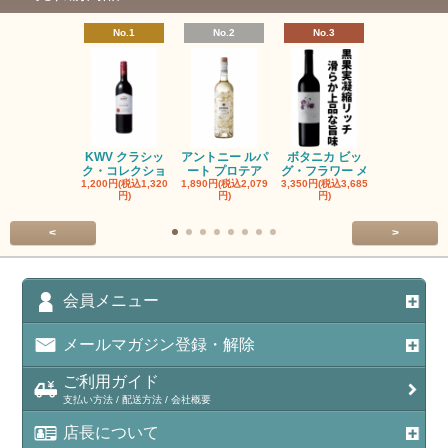
No.1
No.2
No.3
No.4
KWV クラシッ
アントニー ルパ
ボタニカ ビッ
ブーケンハ
ク・コレクショ
ート プロテア
グ・フラワー メ
クルーフ ポ
1,200円(税込1,320
1,890円(税込2,079
3,350円(税込3,685
1,560円(税込1
円)
円)
円)
円)
<
>
会員メニュー
メールマガジン登録・解除
ご利用ガイド
支払い方法 / 配送方法 / 会社概要
店長について