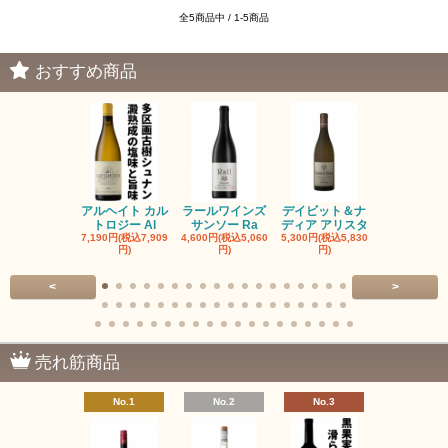
全5商品中 / 1-5商品
おすすめ商品
アルヘイト カル
ラールワインズ
デイビット＆ナ
デイビット
トロジー Al
サンソー Ra
ディア アリスタ
ディア エル
7,190円(税込7,909
4,600円(税込5,060
5,300円(税込5,830
5,300円(税込5
円)
円)
円)
円)
<
>
売れ筋商品
No.1
No.2
No.3
No.4