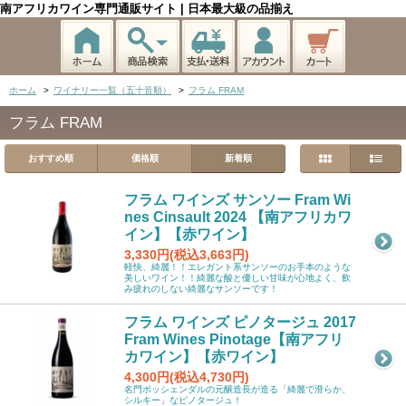
南アフリカワイン専門通販サイト | 日本最大級の品揃え
ホーム
>
ワイナリー一覧（五十音順）
>
フラム FRAM
フラム FRAM
おすすめ順
価格順
新着順
フラム ワインズ サンソー Fram Wi
nes Cinsault 2024 【南アフリカワ
イン】【赤ワイン】
3,330円(税込3,663円)
軽快、綺麗！！エレガント系サンソーのお手本のような
美しいワイン！！綺麗な酸と優しい甘味が心地よく、飲
み疲れのしない綺麗なサンソーです！
フラム ワインズ ピノタージュ 2017
Fram Wines Pinotage【南アフリ
カワイン】【赤ワイン】
4,300円(税込4,730円)
名門ボッシェンダルの元醸造長が造る「綺麗で滑らか、
シルキー」なピノタージュ！