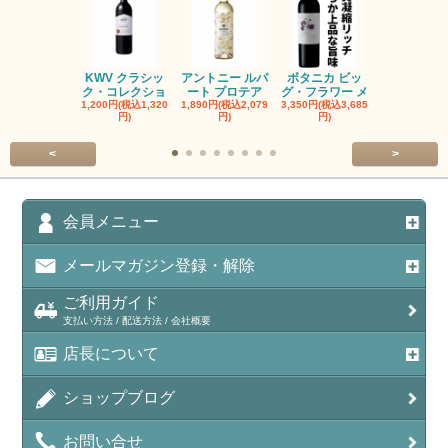
KWV クラシッ
アントニー ルパ
ボタニカ ビッ
ブーケンハ
ク・コレクショ
ート プロテア
グ・フラワー メ
クルーフ ポ
1,200円(税込1,320
1,890円(税込2,079
3,350円(税込3,685
1,560円(税込1
円)
円)
円)
円)
<
>
会員メニュー
メールマガジン登録・解除
ご利用ガイド
支払い方法 / 配送方法 / 会社概要
店長について
ショップブログ
お問い合せ