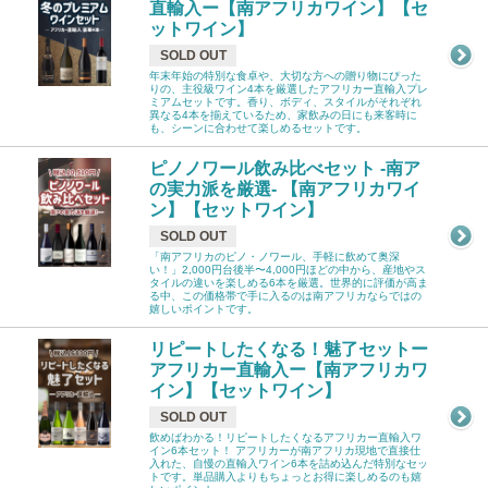
直輸入ー【南アフリカワイン】【セ
ットワイン】
SOLD OUT
年末年始の特別な食卓や、大切な方への贈り物にぴった
りの、主役級ワイン4本を厳選したアフリカー直輸入プレ
ミアムセットです。香り、ボディ、スタイルがそれぞれ
異なる4本を揃えているため、家飲みの日にも来客時に
も、シーンに合わせて楽しめるセットです。
ピノノワール飲み比べセット -南ア
の実力派を厳選- 【南アフリカワイ
ン】【セットワイン】
SOLD OUT
「南アフリカのピノ・ノワール、手軽に飲めて奥深
い！」2,000円台後半〜4,000円ほどの中から、産地やス
タイルの違いを楽しめる6本を厳選。世界的に評価が高ま
る中、この価格帯で手に入るのは南アフリカならではの
嬉しいポイントです。
リピートしたくなる！魅了セットー
アフリカー直輸入ー【南アフリカワ
イン】【セットワイン】
SOLD OUT
飲めばわかる！リピートしたくなるアフリカー直輸入ワ
イン6本セット！ アフリカーが南アフリカ現地で直接仕
入れた、自慢の直輸入ワイン6本を詰め込んだ特別なセッ
トです。単品購入よりもちょっとお得に楽しめるのも嬉