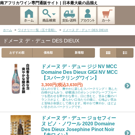
南アフリカワイン専門通販サイト | 日本最大級の品揃え
ホーム
>
ワイナリー一覧（五十音順）
>
ドメーヌ デ・デュー DES DIEUX
ドメーヌ デ・デュー DES DIEUX
おすすめ順
価格順
新着順
ドメーヌ デ・デュー ジジ NV MCC
Domaine Des Dieux GIGI NV MCC
【スパークリングワイン】
3,300円(税込3,630円)
ほんのり甘く、爽やかに楽しむスパークリング！ 熟した
白桃やはちみつ、砂糖漬けのオレンジやグレープフルー
ツを思わせる華やかな香り。口に含むと、甘みと酸のバ
ランスがよく、柔らかい口当たりの後に、心地よい苦み
と旨味が余韻として残ります。軽やかで爽やか、ほどよ
い甘さのスパークリングです。
ドメーヌ デ・デュー ジョセフィー
ヌ ピノ・ノワール 2020 Domaine
Des Dieux Josephine Pinot Noir