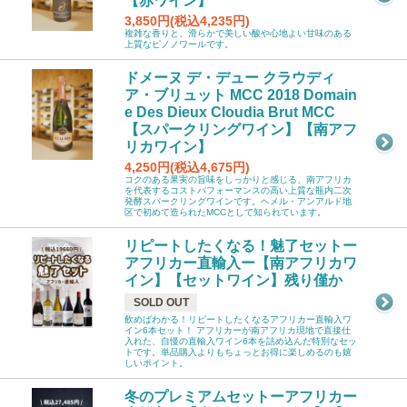
【赤ワイン】
3,850円(税込4,235円)
複雑な香りと、滑らかで美しい酸や心地よい甘味のある
上質なピノノワールです。
ドメーヌ デ・デュー クラウディ
ア・ブリュット MCC 2018 Domain
e Des Dieux Cloudia Brut MCC
【スパークリングワイン】【南アフ
リカワイン】
4,250円(税込4,675円)
コクのある果実の旨味をしっかりと感じる、南アフリカ
を代表するコストパフォーマンスの高い上質な瓶内二次
発酵スパークリングワインです。ヘメル・アンアルド地
区で初めて造られたMCCとして知られています。
リピートしたくなる！魅了セットー
アフリカー直輸入ー【南アフリカワ
イン】【セットワイン】残り僅か
SOLD OUT
飲めばわかる！リピートしたくなるアフリカー直輸入ワ
イン6本セット！ アフリカーが南アフリカ現地で直接仕
入れた、自慢の直輸入ワイン6本を詰め込んだ特別なセッ
トです。単品購入よりもちょっとお得に楽しめるのも嬉
しいポイント。
冬のプレミアムセットーアフリカー