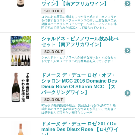
ワイン】【南アフリカワイン】
SOLD OUT
コクのある果実の旨味をしっかりと感じる、南アフリカ
を代表するコストパフォーマンスの高い上質な瓶内二次
発酵スパークリングワインです。ヘメル・アンアルド地
区で初めて造られたMCCとして知られています。
シャルドネ・ピノノワール飲み比べ
セット【南アフリカワイン】
SOLD OUT
シャルドネ・ピノノワールが好きな方へおすすめなセッ
トです！人気ワイナリーの定番商品も入っています！
ドメーヌ デ・デュー ロゼ・オブ・
シャロン MCC 2016 Domaine Des
Dieux Rose Of Sharon MCC 【ス
パークリングワイン】
SOLD OUT
92か月の瓶内熟成を経た、気品あふれるロゼMCC！ 熟
成由来のコクときめ細やかな泡立ちが美しい、泡好きに
は是非飲んで頂きたい素晴らしい一本！
ドメーヌ デ・デュー ロゼ 2017 Do
maine Des Dieux Rose 【ロゼワイ