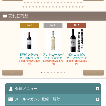
売れ筋商品
No.1
No.2
No.3
No.4
KWV クラシッ
アントニー ルパ
ボタニカ ビッ
ブーケンハ
ク・コレクショ
ート プロテア
グ・フラワー メ
クルーフ ポ
1,200円(税込1,320
1,890円(税込2,079
3,350円(税込3,685
1,560円(税込1
円)
円)
円)
円)
<
>
会員メニュー
メールマガジン登録・解除