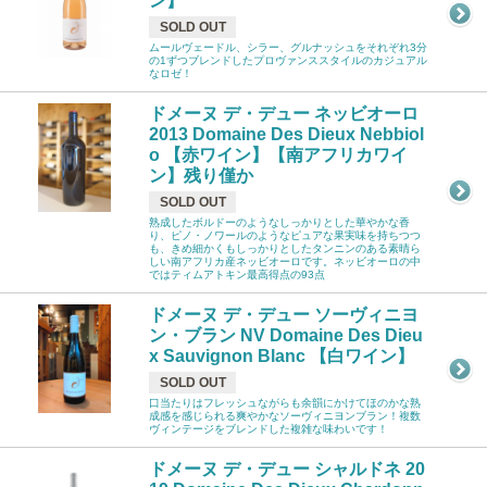
ン】
SOLD OUT
ムールヴェードル、シラー、グルナッシュをそれぞれ3分
の1ずつブレンドしたプロヴァンススタイルのカジュアル
なロゼ！
ドメーヌ デ・デュー ネッビオーロ
2013 Domaine Des Dieux Nebbiol
o 【赤ワイン】【南アフリカワイ
ン】残り僅か
SOLD OUT
熟成したボルドーのようなしっかりとした華やかな香
り、ピノ・ノワールのようなピュアな果実味を持ちつつ
も、きめ細かくもしっかりとしたタンニンのある素晴ら
しい南アフリカ産ネッビオーロです。ネッビオーロの中
ではティムアトキン最高得点の93点
ドメーヌ デ・デュー ソーヴィニヨ
ン・ブラン NV Domaine Des Dieu
x Sauvignon Blanc 【白ワイン】
SOLD OUT
口当たりはフレッシュながらも余韻にかけてほのかな熟
成感を感じられる爽やかなソーヴィニヨンブラン！複数
ヴィンテージをブレンドした複雑な味わいです！
ドメーヌ デ・デュー シャルドネ 20