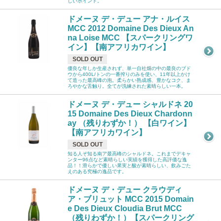
しいポイント。
ドメーヌ デ・デュー アナ・ルイス
MCC 2012 Domaine Des Dieux An
na Loise MCC 【スパークリングワ
イン】【南アフリカワイン】
SOLD OUT
優良な年しか生産されず、単一自社畑の中の最良のブド
ウから400L/トンの一番搾りのみを使い、11年以上かけ
て造った最高峰の泡。柔らかい熟成感、豊かなコク、ま
ろやかな舌触り。全てが洗練された素晴らしい一本。
ドメーヌ デ・デュー シャルドネ 20
15 Domaine Des Dieux Chardonn
ay （残りわずか！） 【白ワイン】
【南アフリカワイン】
SOLD OUT
知る人ぞ知る南ア最高峰のシャルドネ。これまでデキャ
ンター96点など素晴らしい実績を獲得した高評価な逸
品！！滑らかで優しい果実と酸が素晴らしい、飲みごた
えのある究極の逸品です。
ドメーヌ デ・デュー クラウディ
ア・ブリュット MCC 2015 Domain
e Des Dieux Cloudia Brut MCC
（残りわずか！）【スパークリング