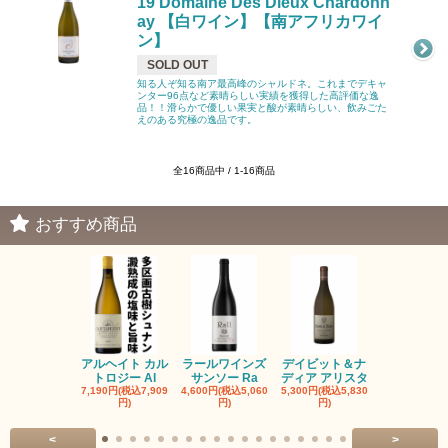
19 Domaine Des Dieux Chardonn
ay 【白ワイン】【南アフリカワイ
ン】
SOLD OUT
知る人ぞ知る南ア最高峰のシャルドネ。これまでデキャ
ンター96点など素晴らしい実績を獲得した高評価な逸
品！！滑らかで優しい果実と酸が素晴らしい、飲みごた
えのある究極の逸品です。
全16商品中 / 1-16商品
おすすめ商品
アルヘイト カル
ラールワインズ
デイビット＆ナ
デイビット
トロジー Al
サンソー Ra
ディア アリスタ
ディア エル
7,190円(税込7,909
4,600円(税込5,060
5,300円(税込5,830
5,300円(税込5
円)
円)
円)
円)
<
>